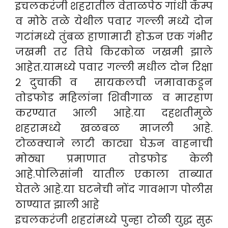
इचलकरंजी शहरातील वेताळपेठ गांधी कॅम्प
व मोठे तळे येथील पवार गल्ली मध्ये दोन
गटांमध्ये तुंबळ हाणामारी होऊन एक गंभीर
जखमी तर तिघे किरकोळ जखमी झाले
आहेत.यामध्ये पवार गल्ली मधील दोन रिक्षा
२ दुचाकी व सायकलची जमावाकडून
तोडफोड महिलांना शिवीगाळ व मारहाण
करण्यात आली आहे.या दहशतीमुळे
शहरामध्ये खळबळ माजली आहे.
टोळक्याने लाटी काट्या घेऊन वाहनाची
मोठ्या प्रमाणात तोडफोड केली
आहे.पोलिसांनी यातील एकाला ताब्यात
घेतले आहे.या घटनेची नोंद गावभाग पोलीस
ठाण्यात झाली आहे
इचलकरंजी शहरांमध्ये पुन्हा टोळी युद्ध सुरू