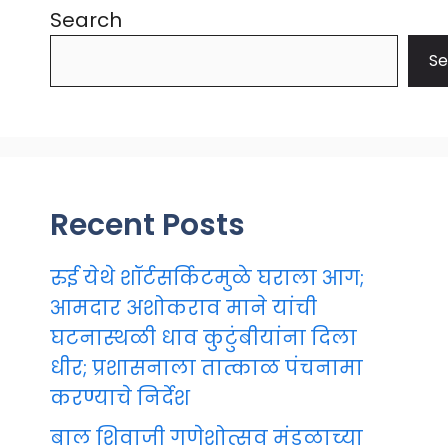
Search
Se
Recent Posts
रुई येथे शॉर्टसर्किटमुळे घराला आग;
आमदार अशोकराव माने यांची
घटनास्थळी धाव कुटुंबीयांना दिला
धीर; प्रशासनाला तात्काळ पंचनामा
करण्याचे निर्देश
बाल शिवाजी गणेशोत्सव मंडळाच्या