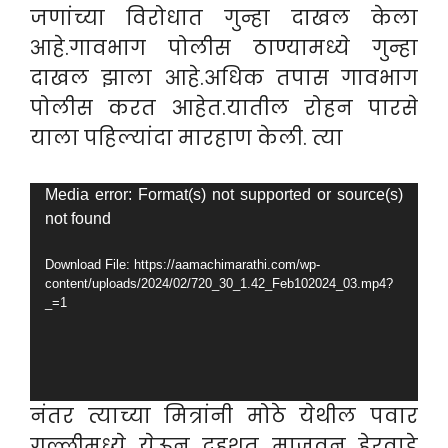
जणांच्या विरोधात गुन्हा दाखल केला
आहे.गावभाग पोलीस ठाण्यामध्ये गुन्हा
दाखल झाला आहे.अधिक तपास गावभाग
पोलीस करत आहेत.यातील रोहन पारसे
याला पहिल्यांदा मारहाण केली. त्या
Video
Media error: Format(s) not supported or source(s)
not found
Player
Download File: https://aamachimarathi.com/wp-
content/uploads/2024/02/720_30_1.42_Feb102024_03.mp4?
_=1
नंतर त्याच्या मित्रांनी मोठे येथील पवार
गल्लीमध्ये येऊन दहशत माजवून हेरवाडे