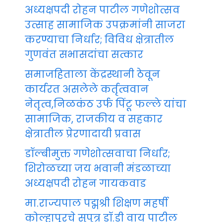
अध्यक्षपदी रोहन पाटील गणेशोत्सव
उत्साह सामाजिक उपक्रमांनी साजरा
करण्याचा निर्धार; विविध क्षेत्रातील
गुणवंत सभासदांचा सत्कार
समाजहिताला केंद्रस्थानी ठेवून
कार्यरत असलेले कर्तृत्ववान
नेतृत्व,निळकंठ उर्फ पिंटू फल्ले यांचा
सामाजिक, राजकीय व सहकार
क्षेत्रातील प्रेरणादायी प्रवास
डॉल्बीमुक्त गणेशोत्सवाचा निर्धार;
शिरोळच्या जय भवानी मंडळाच्या
अध्यक्षपदी रोहन गायकवाड
मा.राज्यपाल पद्मश्री शिक्षण महर्षी
कोल्हापूरचे सुपुत्र डॉ.डी वाय पाटील