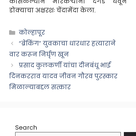
कोसळल्याने मारेकऱ्यांनी दगड घेवून
डोक्याचा अक्षरशः चेंदामेंदा केला.
Categories
कोल्हापूर
“ब्रेकिंग” युवकाचा धारधार हत्याराने
वार करून निर्घृण खून
प्रसाद कुलकर्णी यांचा दीनबंधू भाई
दिनकरराव यादव जीवन गौरव पुरस्कार
मिळाल्याबद्दल सत्कार
Search