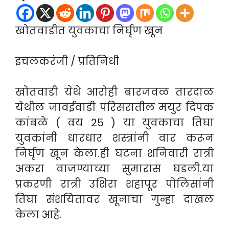
खोतवाडीत युवकाचा निर्घृण खून
इचलकरंजी / प्रतिनिधी
खोतवाडी येथे आरोही बारजवळ तारदाळ
येथील जावईवाडी परिसरातील मयुर दिपक
कांबळे ( वय 25 ) या युवकाचा तिघा
युवकांनी धारधार शस्त्रांनी वार करून
निर्घृण खून केला.ही घटना शनिवारी रात्री
अकरा वाजण्याच्या सुमारास घडली.या
प्रकरणी रात्री उशिरा शहापूर पोलिसांनी
तिघा संशयितावर खूनाचा गुन्हा दाखल
केला आहे.