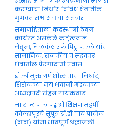
उत्साह सामाजिक उपक्रमांनी साजरा
करण्याचा निर्धार; विविध क्षेत्रातील
गुणवंत सभासदांचा सत्कार
समाजहिताला केंद्रस्थानी ठेवून
कार्यरत असलेले कर्तृत्ववान
नेतृत्व,निळकंठ उर्फ पिंटू फल्ले यांचा
सामाजिक, राजकीय व सहकार
क्षेत्रातील प्रेरणादायी प्रवास
डॉल्बीमुक्त गणेशोत्सवाचा निर्धार;
शिरोळच्या जय भवानी मंडळाच्या
अध्यक्षपदी रोहन गायकवाड
मा.राज्यपाल पद्मश्री शिक्षण महर्षी
कोल्हापूरचे सुपुत्र डॉ.डी वाय पाटील
(दादा) यांना भावपूर्ण श्रद्धांजली