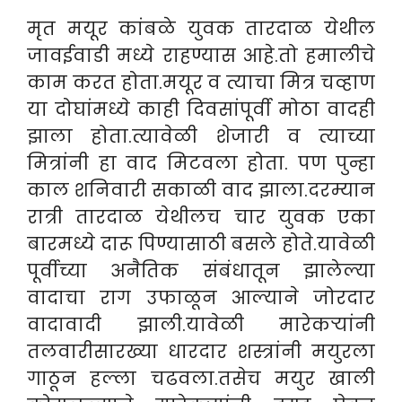
मृत मयूर कांबळे युवक तारदाळ येथील
जावईवाडी मध्ये राहण्यास आहे.तो हमालीचे
काम करत होता.मयूर व त्याचा मित्र चव्हाण
या दोघांमध्ये काही दिवसांपूर्वी मोठा वादही
झाला होता.त्यावेळी शेजारी व त्याच्या
मित्रांनी हा वाद मिटवला होता. पण पुन्हा
काल शनिवारी सकाळी वाद झाला.दरम्यान
रात्री तारदाळ येथीलच चार युवक एका
बारमध्ये दारू पिण्यासाठी बसले होते.यावेळी
पूर्वीच्या अनैतिक संबंधातून झालेल्या
वादाचा राग उफाळून आल्याने जोरदार
वादावादी झाली.यावेळी मारेकऱ्यांनी
तलवारीसारख्या धारदार शस्त्रांनी मयुरला
गाठून हल्ला चढवला.तसेच मयुर खाली