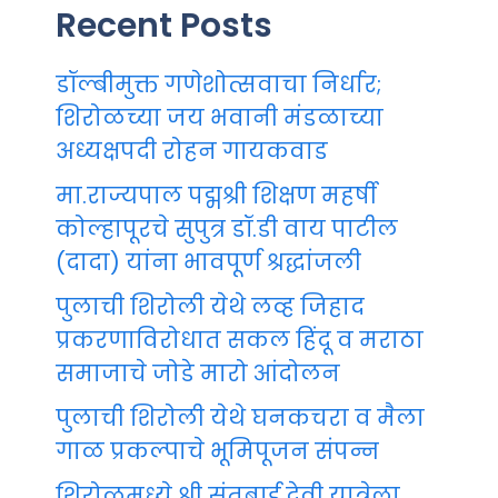
Recent Posts
डॉल्बीमुक्त गणेशोत्सवाचा निर्धार;
शिरोळच्या जय भवानी मंडळाच्या
अध्यक्षपदी रोहन गायकवाड
मा.राज्यपाल पद्मश्री शिक्षण महर्षी
कोल्हापूरचे सुपुत्र डॉ.डी वाय पाटील
(दादा) यांना भावपूर्ण श्रद्धांजली
पुलाची शिरोली येथे लव्ह जिहाद
प्रकरणाविरोधात सकल हिंदू व मराठा
समाजाचे जोडे मारो आंदोलन
पुलाची शिरोली येथे घनकचरा व मैला
गाळ प्रकल्पाचे भूमिपूजन संपन्न
शिरोळमध्ये श्री संतुबाई देवी यात्रेला