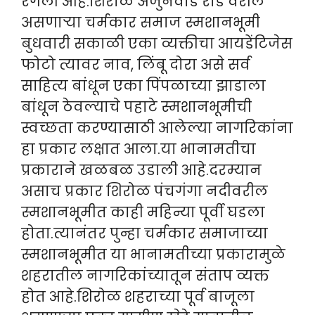
रंगली आहे.शिरोळ अर्जुनवाड रोड वरील
असणाऱ्या चर्मकार समाज स्मशानभूमी
बुधवारी सकाळी एका व्यक्तीचा आयडेंटिजेस
फोटो त्यावर नाव, लिंबू दोरा असे सर्व
साहित्य बांधून एका पिंपळाच्या झाडाला
बांधून ठेवल्याचे पहाटे स्मशानभूमीची
स्वच्छता करण्यासाठी आलेल्या नागरिकांना
हा प्रकार लक्षात आला.या भानामतीचा
प्रकाराने खळबळ उडाली आहे.दरम्यान
असाच प्रकार शिरोळ पंचगंगा नदीवरील
स्मशानभूमीत काही महिन्या पूर्वी घडला
होता.त्यानंतर पुन्हा चर्मकार समाजाच्या
स्मशानभूमीत या भानामतीच्या प्रकारामुळे
शहरातील नागरिकांच्यातून संताप व्यक्त
होत आहे.शिरोळ शहराच्या पूर्व बाजूला