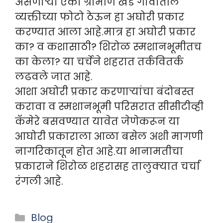
असणाऱ्या एका ग्रामीण खेडे गावातील
व्यक्तीच्या फोटो ठेऊन हा अघोरी प्रकार
करण्यात आला आहे.मात्र हा अघोरी प्रकार
का? व कशासाठी? शिरोळ स्मशानभूमीतच
का केला? या चर्चेने शहरात तर्कवितर्क
लढवले जात आहे.
आशा अघोरी प्रकार करणाऱ्यांचा बंदोबस्त
करावा व स्मशानभूमी परिसरात सीसीटीव्ही
कॅमेरे बसवण्यात यावेत जेणेकरून या
आघोरी प्रकाराला आळा बसेल अशी मागणी
नागरिकातून होत आहे.या भानामतीचा
प्रकाराने शिरोळ शहरासह तालुक्यात चर्चा
रंगली आहे.
Categories
Blog