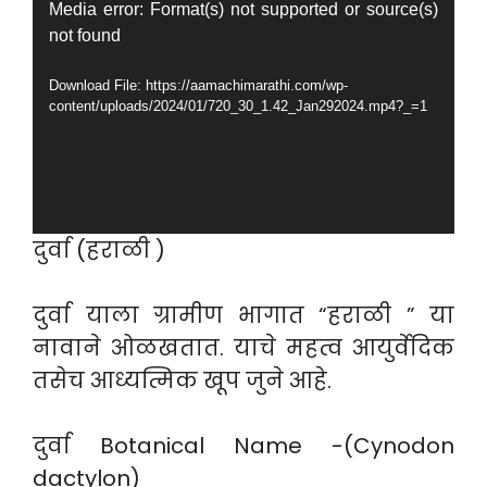
Video
Media error: Format(s) not supported or source(s)
not found
Player
Download File: https://aamachimarathi.com/wp-
content/uploads/2024/01/720_30_1.42_Jan292024.mp4?_=1
दुर्वा (हराळी )
दुर्वा याला ग्रामीण भागात “हराळी ” या
नावाने ओळखतात. याचे महत्व आयुर्वेदिक
तसेच आध्यत्मिक खूप जुने आहे.
दुर्वा Botanical Name -(Cynodon
dactylon)