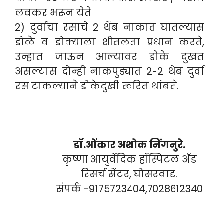
लवकर भरून येते
2) दुर्वाचा रसाचे 2 थेंब नाकात घातल्यास
डोळे व डोक्याला शीतलता प्रधान करते,
उन्हात जाऊन आल्यावर डोके दुखत
असल्यास दोन्ही नाकपुड्यात 2-2 थेंब दुर्वा
रस टाकल्याने डोकेदुखी त्वरित थांबते.
डॉ.ओंकार अशोक निंगनुरे.
कृष्णा आयुर्वेदिक हॉस्पिटल अँड
रिसर्च सेंटर, घोसरवाड.
संपर्क -9175723404,7028612340