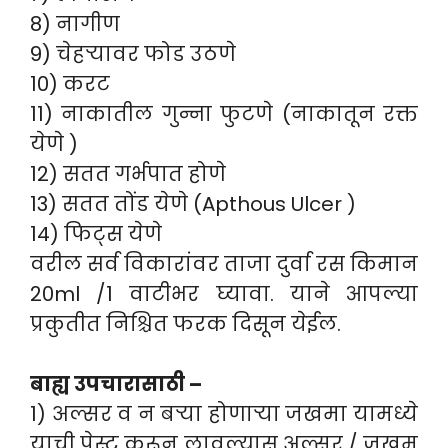
8) नागीण
9) चेहऱ्यावर फोड उठणे
10) करट
11) नाकातील गुन्ना फुटणे (नाकातून रक्त
येणे )
12) सतत गर्भपात होणे
13) सतत तोंड येणे (Apthous Ulcer )
14) फिट्स येणे
वरील सर्व विकारांवर ताजा दुर्वा रस किमान
20ml /1 वाटीभर घ्यावा. याने आपल्या
प्रकुतीत निश्चित फरक दिसून येईल.
बाह्य उपचारासाठी –
1) अल्सर व न बऱ्या होणाऱ्या जखमा यामध्ये
याची पेस्ट करून लावल्यास अल्सर / जखम