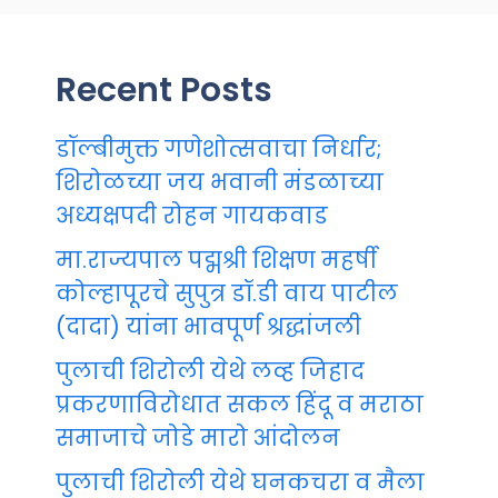
Recent Posts
डॉल्बीमुक्त गणेशोत्सवाचा निर्धार;
शिरोळच्या जय भवानी मंडळाच्या
अध्यक्षपदी रोहन गायकवाड
मा.राज्यपाल पद्मश्री शिक्षण महर्षी
कोल्हापूरचे सुपुत्र डॉ.डी वाय पाटील
(दादा) यांना भावपूर्ण श्रद्धांजली
पुलाची शिरोली येथे लव्ह जिहाद
प्रकरणाविरोधात सकल हिंदू व मराठा
समाजाचे जोडे मारो आंदोलन
पुलाची शिरोली येथे घनकचरा व मैला