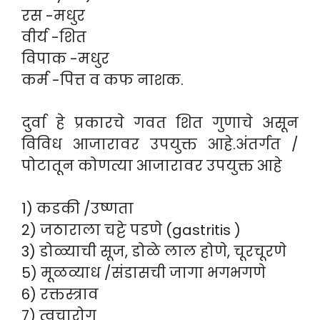
रस -मधुर
वीर्य -शित
विपाक -मधुर
कर्म -पित्त व कफ नाशक.
दुर्वा हे प्रकारचे गवत शित गुणाचे असून
विविध आजारावर उपयुक्त आहे.अंतर्गत /
पोटातून कोणत्या आजारावर उपयुक्त आहे
1) कडकी /उष्णता
2) जठाराला चट्टे पडणे (gastritis )
3) डोळ्याची सूज, डोळे लाल होणे, चूरचूरणे
5) मूळव्याध /संडासची जागा भगभगणे
6) रक्तस्त्राव
7) त्वचारोग