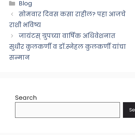
Categories
Blog
सोमवार दिवस कसा राहील? पहा आजचे
राशी भविष्य
जायंटस् ग्रुपच्या वार्षिक अधिवेशनात
सुधीर कुलकर्णी व डॉ.स्नेहल कुलकर्णी यांचा
सन्मान
Search
Se