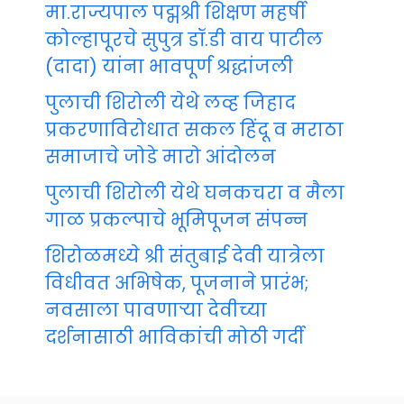
मा.राज्यपाल पद्मश्री शिक्षण महर्षी
कोल्हापूरचे सुपुत्र डॉ.डी वाय पाटील
(दादा) यांना भावपूर्ण श्रद्धांजली
पुलाची शिरोली येथे लव्ह जिहाद
प्रकरणाविरोधात सकल हिंदू व मराठा
समाजाचे जोडे मारो आंदोलन
पुलाची शिरोली येथे घनकचरा व मैला
गाळ प्रकल्पाचे भूमिपूजन संपन्न
शिरोळमध्ये श्री संतुबाई देवी यात्रेला
विधीवत अभिषेक, पूजनाने प्रारंभ;
नवसाला पावणाऱ्या देवीच्या
दर्शनासाठी भाविकांची मोठी गर्दी