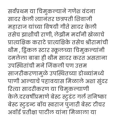
सर्वप्रथम या चिमुकल्याने गणेश वंदना
सादर केली त्यानंतर छत्रपती शिवाजी
महाराज यांच्या विषयी गीते सादर केली
तसेच झाशीची राणी, लेझीम मर्दानी खेळाचे
प्रात्यक्षिक कराटे प्रात्यक्षिके तसेच श्रीरामांची
थीम , ट्विंकल स्टार स्कूलच्या चिमुकल्यांनी
दमलेला बाबा ही थीम सादर करत असताना
उपस्थितांची मने जिंकली पण उत्तम
साजरीकरणामुळे उपस्थितच्या डोळ्यांमध्ये
पाणी आल्याचे पहावयास मिळाले अशा सुंदर
रित्या सादरीकरण या चिमुकल्याणी
केले.दरवर्षीप्रमाणे बेस्ट स्टुडंट गर्ल तनिष्का
बेस्ट स्टुडन्ट बॉय स्वराज पुजारी बेस्ट टीचर
अवॉर्ड प्रतीक्षा पाटील यांना मिळाला या