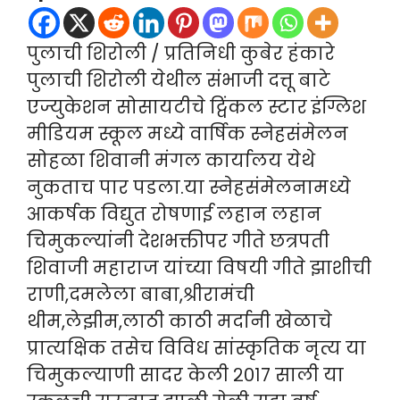
पुलाची शिरोली / प्रतिनिधी कुबेर हंकारे
पुलाची शिरोली येथील संभाजी दत्तू बाटे
एज्युकेशन सोसायटीचे ट्विंकल स्टार इंग्लिश
मीडियम स्कूल मध्ये वार्षिक स्नेहसंमेलन
सोहळा शिवानी मंगल कार्यालय येथे
नुकताच पार पडला.या स्नेहसंमेलनामध्ये
आकर्षक विद्युत रोषणाई लहान लहान
चिमुकल्यांनी देशभक्तीपर गीते छत्रपती
शिवाजी महाराज यांच्या विषयी गीते झाशीची
राणी,दमलेला बाबा,श्रीरामंची
थीम,लेझीम,लाठी काठी मर्दानी खेळाचे
प्रात्यक्षिक तसेच विविध सांस्कृतिक नृत्य या
चिमुकल्याणी सादर केली २०१७ साली या