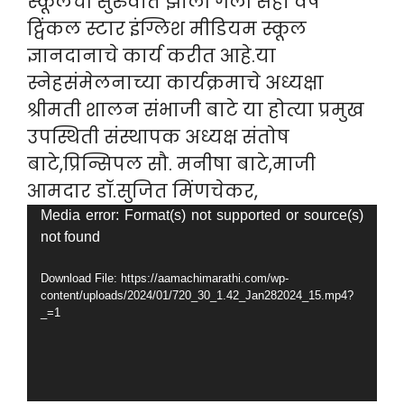
स्कूलची सुरुवात झाली गेली सहा वर्ष
ट्विंकल स्टार इंग्लिश मीडियम स्कूल
ज्ञानदानाचे कार्य करीत आहे.या
स्नेहसंमेलनाच्या कार्यक्रमाचे अध्यक्षा
श्रीमती शालन संभाजी बाटे या होत्या प्रमुख
उपस्थिती संस्थापक अध्यक्ष संतोष
बाटे,प्रिन्सिपल सौ. मनीषा बाटे,माजी
आमदार डॉ.सुजित मिंणचेकर,
Video
Media error: Format(s) not supported or source(s)
not found
Player
Download File: https://aamachimarathi.com/wp-
content/uploads/2024/01/720_30_1.42_Jan282024_15.mp4?
_=1