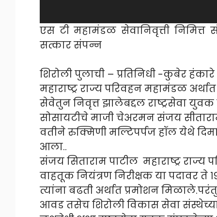
एस टी महामंडळ सेवानिवृत्ती निमित्त सं
सत्कार संपन्न
शिरोली पुलाची – प्रतिनिधी -कुबेर हंकारे
महाराष्ट्र राज्य परिवहन महामंडळ अर्थात ए
सेवेतुन निवृत्त झालेबद्दल राष्ट्रसेवा य
सोसायटीचे माजी चेअरमन संजय सीताराम प
वतीने रुक्मिणी मल्टिपर्पज हॉल येथे द
आला..
संजय सिताराम पाटील महाराष्ट्र राज्य
वाहतूक नियंत्रण निरीक्षक या पदावर ते १
त्यांना बढती अर्थात प्रमोशन मिळाले.पर
आवड तसेच शिरोली विकास सेवा संस्थेच