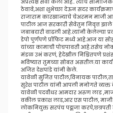
अप्रत्यक्ष सेवा केली आहे.. त्यांचे सामाजि
ठेवावे,अशा शुभेच्छा देऊन सदर कार्यक्रमा
राजाराम कारखान्याचे चेअरमन माजी आम
पाटील आज सरकारी सेवेतुन निवृत्त झाले 
जबाबदारी वाढली आहे.त्यांनी केलेल्या प
डेपो पुर्णपणे प्रॉफिट मध्ये आहे.आज या
यांच्या कामाची पोचपावती आहे.तसेच नोक
मंडळ उभं करणं, हेदेखील निश्चितपणे प्र
भविष्यात तुमच्या सोबत असतील.या कार्यक
अजित देशपांडे यांनी केले.
यावेळी सुजित पाटील,विनायक पाटील,त
सुरेश पाटील यांनी आपली मनोगते व्यक्त 
यावेळी पदवीधर आमदार अरुण लाड ,माजी
वकील प्रकाश लाड,आर एस पाटील, माजी 
लोकनियुक्त सरपंच पद्मजा करपे,छत्रपत