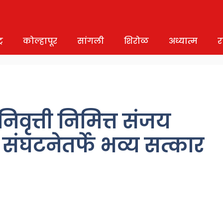
र
कोल्हापूर
सांगली
शिरोळ
अध्यात्म
र
वृत्ती निमित्त संजय
ा संघटनेतर्फे भव्य सत्कार