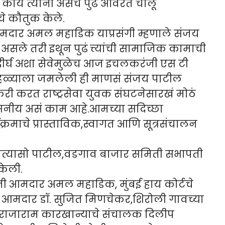
क कार्य त्यांनी असेच पुढे अविरत चालू
चे कौतुक केले.
दार अमल महाडिक याप्रसंगी म्हणाले संजय
असले तरी इथून पुढं त्त्यांची सामाजिक कामाची
्रदीर्घ अशा सेवेमुळेच आज इचलकरंजी एस टी
 सोहळ्याला जमलेली ही माणसं संजय पाटील
री करत राष्ट्रसेवा युवक संघटनेसारखं मोठं
शंसनीय असं काम आहे.आमच्या सदिच्छा
्रमाचे प्रास्ताविक,स्वागत आणि सूत्रसंचालन
ात्यासो पाटील,वडगाव बाजार समिती सभापती
केली.
 आमदार अमल महाडिक, मुंबई हाय कोर्टचे
आमदार डॉ. सुजित मिणचेकर,शिरोली गावच्या
ी राजाराम कारखान्याचे संचालक दिलीप