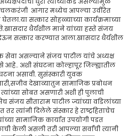
अध्यक्षपदाची धुरा त्यांच्याकडे असल्यामुळे
इंचलकरंजी आगार मध्येच आपल्या उर्वरित
 घेतला.या सत्कार सोहळ्याच्या कार्यक्रमाच्या
ते.खासदार धैर्यशील माने यांच्या हस्ते संजय
 देऊन सत्कार करण्यात आला.खासदार धैर्यशील
धिक सेवा असल्याने संजय पाटील यांचे अध्यक्ष
से आहे.. अशी संघटना कोल्हापूर जिल्ह्यातील
संघटना असावी. सुसंस्कारी युवक
रणारी,सजीव देखाव्यातुन सामाजिक प्रबोधन
 त्यांच्या सोबत असणारी अशी ही पुलाची
सेच संजय सीताराम पाटील ज्यांच्या वडिलांच्या
त्यांनी दिलेले संस्कार हे राष्ट्रहिताचेच
्यांच्या सामाजिक कार्यात उपयोगी पडत
ाची केली असली तरी आपल्या सर्वांची त्यानी