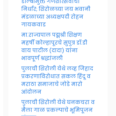
डॉल्बीमुक्त गणेशोत्सवाचा
निर्धार; शिरोळच्या जय भवानी
मंडळाच्या अध्यक्षपदी रोहन
गायकवाड
मा.राज्यपाल पद्मश्री शिक्षण
महर्षी कोल्हापूरचे सुपुत्र डॉ.डी
वाय पाटील (दादा) यांना
भावपूर्ण श्रद्धांजली
पुलाची शिरोली येथे लव्ह जिहाद
प्रकरणाविरोधात सकल हिंदू व
मराठा समाजाचे जोडे मारो
आंदोलन
पुलाची शिरोली येथे घनकचरा व
मैला गाळ प्रकल्पाचे भूमिपूजन