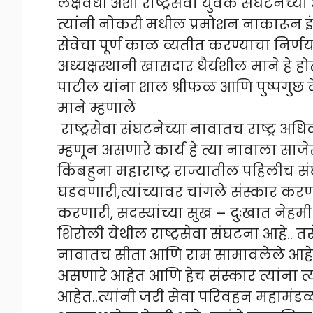
लक्षवेधी अशा राष्ट्रसेवा युवक संघटनेच्या 
त्यांनी नोकरी मधील प्रमोशन नाकारून 
सेवेचा पूर्ण काळ व्यतीत करण्याचा निर्णय
अध्यक्षस्थानी खासदार धैर्यशील माने हे हो
पाटील यांना शाल श्रीफळ आणि पुष्पगुछ
माने म्हणाले
राष्ट्रसेवा संघटनेच्या नावातच राष्ट्र अ
म्हणून असणारे कार्य हे त्या नावाला साजे
किंबहुना महाराष्ट्र राज्यातील पहिलीच 
घडवणारी,त्यांच्यावर चांगले संस्कार क
करणारी, सदस्यांच्या सुख – दुःखात नेहमी
शिरोली येथील राष्ट्रसेवा संघटना आहे.. त
नावातच सीता आणि राम सामावलेले आहेत तर 
असणारे आहेत आणि हेच संस्कार त्यांना त
आहेत..त्यांनी जरी सेवा परिवहन महामंडळ