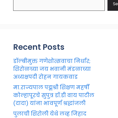
Se
Recent Posts
डॉल्बीमुक्त गणेशोत्सवाचा निर्धार;
शिरोळच्या जय भवानी मंडळाच्या
अध्यक्षपदी रोहन गायकवाड
मा.राज्यपाल पद्मश्री शिक्षण महर्षी
कोल्हापूरचे सुपुत्र डॉ.डी वाय पाटील
(दादा) यांना भावपूर्ण श्रद्धांजली
पुलाची शिरोली येथे लव्ह जिहाद