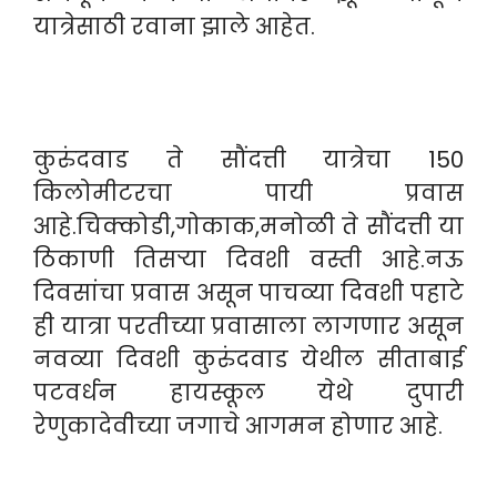
यात्रेसाठी रवाना झाले आहेत.
कुरुंदवाड ते सौंदत्ती यात्रेचा 150
किलोमीटरचा पायी प्रवास
आहे.चिक्कोडी,गोकाक,मनोळी ते सौंदत्ती या
ठिकाणी तिसऱ्या दिवशी वस्ती आहे.नऊ
दिवसांचा प्रवास असून पाचव्या दिवशी पहाटे
ही यात्रा परतीच्या प्रवासाला लागणार असून
नवव्या दिवशी कुरुंदवाड येथील सीताबाई
पटवर्धन हायस्कूल येथे दुपारी
रेणुकादेवीच्या जगाचे आगमन होणार आहे.