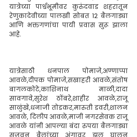
यात्रेच्या पार्श्वभूमीवर कुरुंदवाड शहरातून
रेणुकादेवीच्या पालखी सोबत 12 बैलगाड्या
आणि भक्तगणांचा पायी प्रवास सुरू झाला
आहे.
यात्रेसाठी धनपाल पोमाजे,अण्णाप्पा
आवळे,दीपक पोमाजे,सखाहरी आवळे,संतोष
बागलकोटे,काशिनाथ माळी,दादा
सावगावे,सुरेश ठोंबरे,शाहीर आवळे,राजू
साळुंखे,धनाजी तोडकर,मारुती डवरी,शालन
आवळे, दिलीप आवळे,माजी नगरसेवक राजू
आवळे यांनी आपल्या बंदा रुपया बैलगाड्या
सजवून बैलांच्या अंगावर झूल घालून