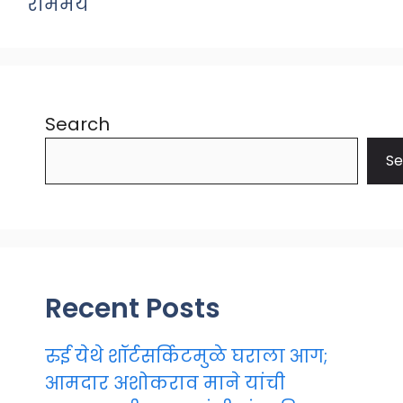
राममय
Search
Se
Recent Posts
रुई येथे शॉर्टसर्किटमुळे घराला आग;
आमदार अशोकराव माने यांची