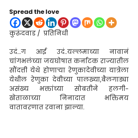
Spread the love
कुरुंदवाड / प्रतिनिधी
उदं…ग आई उदं..यल्लमाच्या नावानं
चांगभलंच्या जयघोषात कर्नाटक राज्यातील
सौंदत्ती येथे होणाऱ्या रेणुकादेवीच्या यात्रेला
येथील रेणुका देवीच्या पालख्या,बैलगाड्या
असंख्य भक्तांच्या सोबतीने हलगी-
खेताळाच्या निनादात भक्तिमय
वातावरणात रवाना झाल्या.