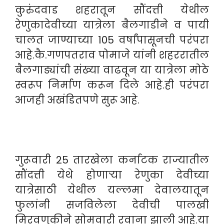
कुरुंदवाड शहरातून सौंदत्ती येथील
रेणुकादेवीच्या यात्रेला बैलगाडीने व पायी
चालत जाण्याच्या 105 वर्षांपासूनची परंपरा
आहे.कै.गणपतराव पोमाजे यांनी शहररातील
बैलगाड्यांची संख्या वाढवून या यात्रेला मोठे
स्वरूप निर्माण करून दिले आहे.ही परंपरा
आजही अखंडितपणे सुरू आहे.
गुरूवारी 25 तारखेला कर्नाटक राज्यातील
सौंदत्ती येथे होणाऱ्या रेणुका देवीच्या
यात्रेसाठी येथील यल्लमा देवालयातून
फुलांनी सजविलेला देवीची पालखी
मिरवणुकीने सोमवारी रवाना झाली आहे.या