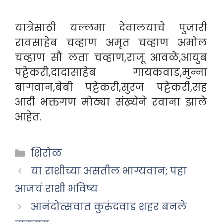
यात्रेसाठी यल्लमा देवालयाचे पुजारी
रावसाहेब चव्हाण अमृत चव्हाण अमोल
चव्हाण सौ लता चव्हाण,राजू आवळे,आयुब
पट्टेकरी,दादासाहेब गायकवाड,मुन्ना
बागवान,बेबी पट्टेकरी,सुरज पट्टेकरी,सह
आदी भक्तगण मोठ्या संख्येने रवाना झाले
आहेत.
Categories
शिरोळ
या राशीच्या असतील भाग्यवान; पहा
आजचं राशी भविष्य
आनंदोत्सवात कुरुंदवाड शहर बनले