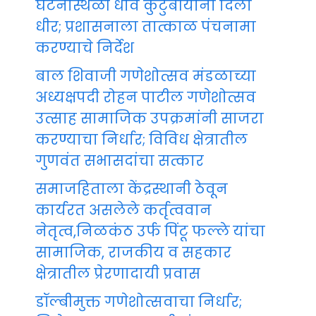
घटनास्थळी धाव कुटुंबीयांना दिला
धीर; प्रशासनाला तात्काळ पंचनामा
करण्याचे निर्देश
बाल शिवाजी गणेशोत्सव मंडळाच्या
अध्यक्षपदी रोहन पाटील गणेशोत्सव
उत्साह सामाजिक उपक्रमांनी साजरा
करण्याचा निर्धार; विविध क्षेत्रातील
गुणवंत सभासदांचा सत्कार
समाजहिताला केंद्रस्थानी ठेवून
कार्यरत असलेले कर्तृत्ववान
नेतृत्व,निळकंठ उर्फ पिंटू फल्ले यांचा
सामाजिक, राजकीय व सहकार
क्षेत्रातील प्रेरणादायी प्रवास
डॉल्बीमुक्त गणेशोत्सवाचा निर्धार;