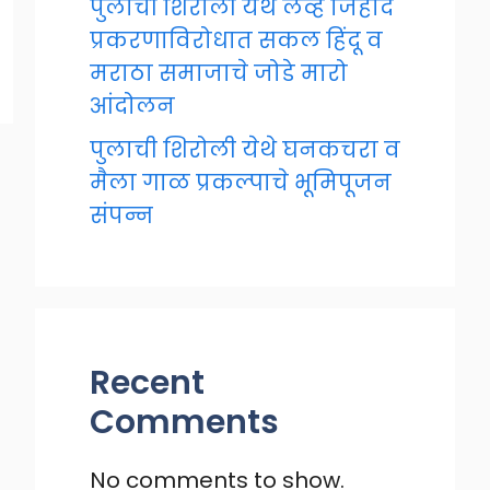
पुलाची शिरोली येथे लव्ह जिहाद
प्रकरणाविरोधात सकल हिंदू व
मराठा समाजाचे जोडे मारो
आंदोलन
पुलाची शिरोली येथे घनकचरा व
मैला गाळ प्रकल्पाचे भूमिपूजन
संपन्न
Recent
Comments
No comments to show.