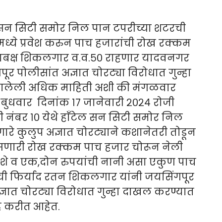
ल सन सिटी समोर निल पान टपरीच्या शटरची
ध्ये प्रवेश करुन पाच हजारांची रोख रक्कम
लाबक्ष शिकलगार व.व.५० राहणार यादवनगर
ूर पोलीसांत अज्ञात चोरट्या विरोधात गुन्हा
ालेली अधिक माहिती अशी की मंगळवार
ते बुधवार दिनांक १७ जानेवारी २०२४ रोजी
 नंबर १० येथे हाँटेल सन सिटी समोर निल
रे कुलुप अज्ञात चोरट्याने कशानेतरी तोडून
 असणारी रोख रक्कम पाच हजार चोरून नेली
चशे व एक,दोन रुपयांची नानी असा एकुण पाच
ी फिर्याद रतन शिकलगार यांनी जयसिंगपूर
्ञात चोरट्या विरोधात गुन्हा दाखल करण्यात
े करीत आहेत.