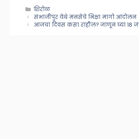
Categories
शिरोळ
संभाजीपुर येथे मनसेचे भिक्षा मागो आंदोलन
आजचा दिवस कसा राहील? जाणून घ्या 18 जा