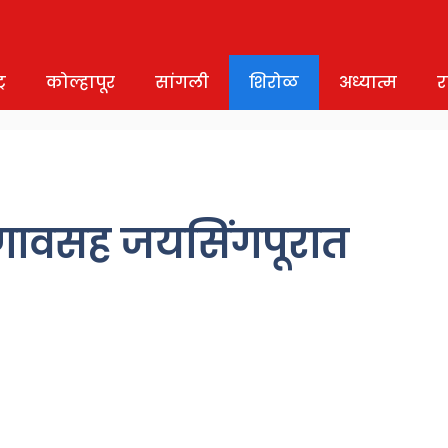
र
कोल्हापूर
सांगली
शिरोळ
अध्यात्म
र
उदगावसह जयसिंगपूरात