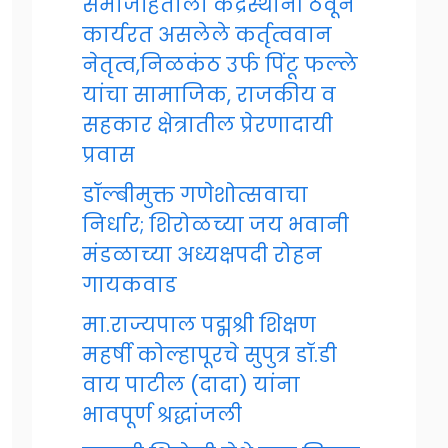
समाजहिताला केंद्रस्थानी ठेवून
कार्यरत असलेले कर्तृत्ववान
नेतृत्व,निळकंठ उर्फ पिंटू फल्ले
यांचा सामाजिक, राजकीय व
सहकार क्षेत्रातील प्रेरणादायी
प्रवास
डॉल्बीमुक्त गणेशोत्सवाचा
निर्धार; शिरोळच्या जय भवानी
मंडळाच्या अध्यक्षपदी रोहन
गायकवाड
मा.राज्यपाल पद्मश्री शिक्षण
महर्षी कोल्हापूरचे सुपुत्र डॉ.डी
वाय पाटील (दादा) यांना
भावपूर्ण श्रद्धांजली