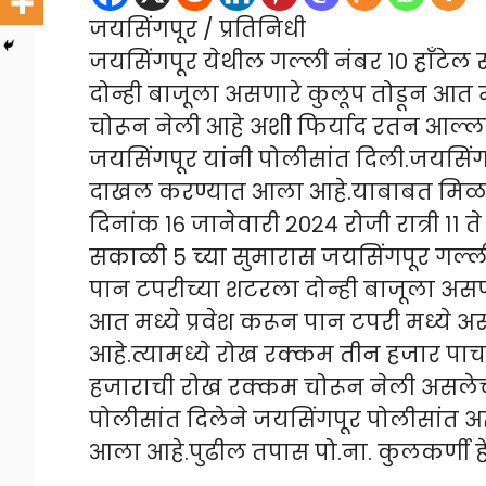
जयसिंगपूर / प्रतिनिधी
जयसिंगपूर येथील गल्ली नंबर १० हाँटे
दोन्ही बाजूला असणारे कुलूप तोडून आत म
चोरून नेली आहे अशी फिर्याद रतन आल्
जयसिंगपूर यांनी पोलीसांत दिली.जयसिंगप
दाखल करण्यात आला आहे.याबाबत मिळ
दिनांक १६ जानेवारी २०२४ रोजी रात्री ११ 
सकाळी ५ च्या सुमारास जयसिंगपूर गल्ली
पान टपरीच्या शटरला दोन्ही बाजूला असणा
आत मध्ये प्रवेश करून पान टपरी मध्ये
आहे.त्यामध्ये रोख रक्कम तीन हजार पा
हजाराची रोख रक्कम चोरून नेली असलेच
पोलीसांत दिलेने जयसिंगपूर पोलीसांत अज
आला आहे.पुढील तपास पो.ना. कुलकर्णी ह