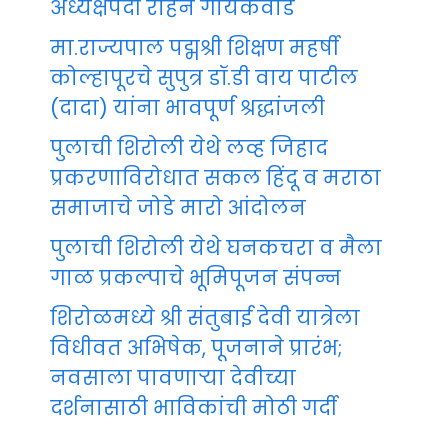
अध्यक्षपदी रोहन गायकवाड
मा.राज्यपाल पद्मश्री शिक्षण महर्षी
कोल्हापूरचे सुपुत्र डॉ.डी वाय पाटील
(दादा) यांना भावपूर्ण श्रद्धांजली
पुलाची शिरोली येथे लव्ह जिहाद
प्रकरणाविरोधात सकल हिंदू व मराठा
समाजाचे जोडे मारो आंदोलन
पुलाची शिरोली येथे घनकचरा व मैला
गाळ प्रकल्पाचे भूमिपूजन संपन्न
शिरोळमध्ये श्री संतुबाई देवी यात्रेला
विधीवत अभिषेक, पूजनाने प्रारंभ;
नवसाला पावणाऱ्या देवीच्या
दर्शनासाठी भाविकांची मोठी गर्दी