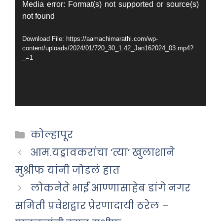
Video
Media error: Format(s) not supported or source(s)
not found
Player
Download File: https://aamachimarathi.com/wp-
content/uploads/2024/01/720_30_1.42_Jan162024_03.mp4?
_=1
Categories
कोल्हापूर
आम.यड्रावकरांचा ‘त्या’ खुलाशाने
मुश्रीफ यांनी जोडलं हात
लोकनेते भाई आण्णासाहेब डांगे नगर
समिती प्रवेशद्वार प्रेरणादायी ठरेल –