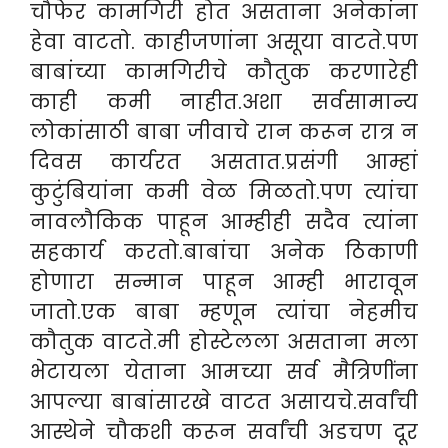
चौफेर कामगिरी होत असताना अनेकांना
हेवा वाटतो. काहीजणांना असूया वाटते.पण
बाबांच्या कामगिरीचे कौतुक करणारेही
काही कमी नाहीत.अशा सर्वसामान्य
लोकांसाठी बाबा जीवाचे रान करून रात्र न
दिवस कार्यरत असतात.प्रसंगी आम्हां
कुटुंबियांना कमी वेळ मिळतो.पण त्यांचा
नावलौकिक पाहून आम्हीही सदैव त्यांना
सहकार्य करतो.बाबांचा अनेक ठिकाणी
होणारा सन्मान पाहून आम्ही भारावून
जातो.एक बाबा म्हणून त्यांचा नेहमीच
कौतुक वाटते.मी होस्टेलला असताना मला
भेटायला येताना आमच्या सर्व मैत्रिणींना
आपल्या बाबांसारखे वाटत असायचे.सर्वांची
आस्थेने चौकशी करून सर्वांची अडचण दूर