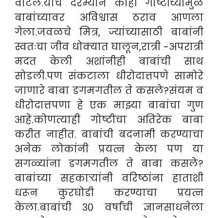
वाटले.याच दरम्यान काही गोष्टींच्यामुळे
बाबांच्यावर अविश्वास ठराव आणला
गेला.जवळचे मित्र, ज्यांच्यासाठी बाबांनी
स्वतःचा जीव धोक्यात घालून,रात्री -अपरात्री
मदत केली अशांनीही बाबांची साथ
सोडली.पण संकटाला धीरोदात्तपणे सामोरे
जाणारे बाबा डगमगतील ते कसले?संयम व
धीरोदात्तपणा हे एक माझ्या बाबांचा गुण
आहे.कोणत्याही गोष्टीचा अतिरेक बाबा
करीत नाहीत. बाबांची बदनामी करण्याचा
अनेक लोकांनी प्रयत्न केला पण या
सगळ्यांना डगमगतील ते बाबा कसले?
बाबांच्या सहकाऱ्यांनी वरिष्ठांना हाताशी
धरून कुरघोडी करण्याचा प्रयत्न
केला.बाबांची ३० वर्षांची ज्ञानसाधनेला