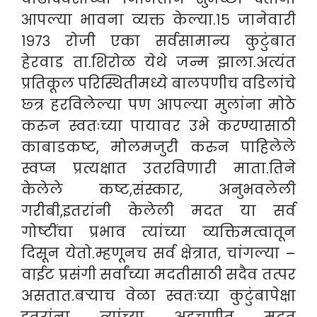
आपल्या भावना व्यक्त केल्या.१५ जानेवारी
१९७३ रोजी एका सर्वसामान्य कुटुंबात
हेरवाड ता.शिरोळ येथे जन्म झाला.अत्यंत
प्रतिकूल परिस्थितीमध्ये बालपणीच वडिलांचे
छ्त्र हरविलेल्या पण आपल्या मुलांना मोठे
करुन स्वतःच्या पायावर उभे करण्यासाठी
काबाडकष्ट, मोलमजुरी करुन पाहिलेले
स्वप्न प्रत्यक्षात उतरविणारी माता.तिने
केलेले कष्ट,संस्कार, अनुभवलेली
गरीबी,इतरांनी केलेली मदत या सर्व
गोष्टींचा प्रभाव त्यांच्या व्यक्तिमत्वातून
दिसून येतो.म्हणूनच सर्व क्षेत्रात, चांगल्या –
वाईट प्रसंगी सर्वांच्या मदतीसाठी सदैव तत्पर
असतात.बऱ्याच वेळा स्वतःच्या कुटुंबापेक्षा