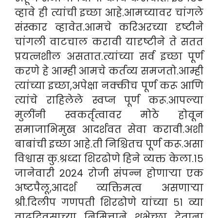
व्हावे ही त्यांची इच्छा आहे.आमच्यावर चांगले
संस्कार व्हावेत.आमचे करिअरच्या दृष्टीने
चांगली वाटचाल करावी यादृष्टीने ते सतत
प्रयत्नशील असतात.त्यांच्या सर्व इच्छा पूर्ण
करणे हे आम्ही आमचे कर्तव्य समजतो.आम्ही
त्यांच्या इच्छा,अपेक्षा नक्कीच पूर्ण करू आणि
त्यांचे राहिलेले स्वप्न पूर्ण करू.आपल्या
मुलींनी स्वकर्तृत्वावर मोठे होवून
समाजाभिमुख आदर्शवत सेवा करावी.अशी
बाबांची इच्छा आहे.ती निश्चितच पूर्ण करू.असा
विश्वास कु.श्रध्दा शिरढोणे हिने व्यक्त केला.१५
जानेवारी २०२४ रोजी संपन्न होणाऱ्या एक
अष्टपैलू,आदर्श व्यक्तिमत्व असणाऱ्या
श्री.दिलीप गणपती शिरढोणे यांच्या ५१ व्या
वाढदिवसाच्या निमित्ताने शुभेच्छा देताना