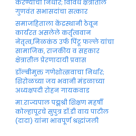
करण्याचा निर्धार; विविध क्षेत्रातील
गुणवंत सभासदांचा सत्कार
समाजहिताला केंद्रस्थानी ठेवून
कार्यरत असलेले कर्तृत्ववान
नेतृत्व,निळकंठ उर्फ पिंटू फल्ले यांचा
सामाजिक, राजकीय व सहकार
क्षेत्रातील प्रेरणादायी प्रवास
डॉल्बीमुक्त गणेशोत्सवाचा निर्धार;
शिरोळच्या जय भवानी मंडळाच्या
अध्यक्षपदी रोहन गायकवाड
मा.राज्यपाल पद्मश्री शिक्षण महर्षी
कोल्हापूरचे सुपुत्र डॉ.डी वाय पाटील
(दादा) यांना भावपूर्ण श्रद्धांजली