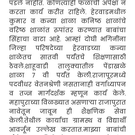
पडले नाहीत. कोणत्याही फळाची अपेक्षा न
करता कार्य करीत राहिले. हेरवाडमधील
कुमार व कन्या शाळा कनिष्ठ शाळांचे
वरिष्ठ शाळांत रुपांतर करण्यात बाबांचा
सिंहाचा वाटा आहे. आम्हां दोघी भगिनींना
जिल्हा परिषदेच्या हेरवाडच्या कन्या
शाळेतच सातवी पर्यंतचे शिक्षणासाठी
ठेवले.शाहूवाडी तालुक्यातील पेंडाखळे
शाळा ७ वी पर्यंत केली.राजापूरमध्ये
पदवीधर वेतनश्रेणी नसतानाही वर्गाध्यापन
व तज्ज्ञ मार्गदर्शक म्हणून कार्य केले.
महापुराच्या विळख्यात असणाऱ्या राजापुरात
नावेतून जावून ही शैक्षणिक सेवा
केली.तेथील कार्याचा ग्रामस्थ व विद्यार्थी
आवर्जून उल्लेख करतात.माझ्या बाबांची