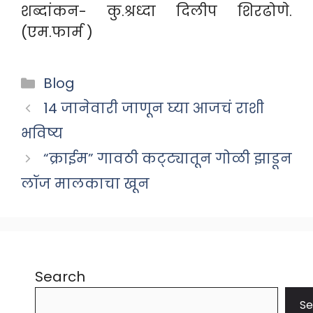
शब्दांकन- कु.श्रध्दा दिलीप शिरढोणे.
(एम.फार्म )
Categories
Blog
14 जानेवारी जाणून घ्या आजचं राशी
भविष्य
“क्राईम” गावठी कट्ट्यातून गोळी झाडून
लॉज मालकाचा खून
Search
Se