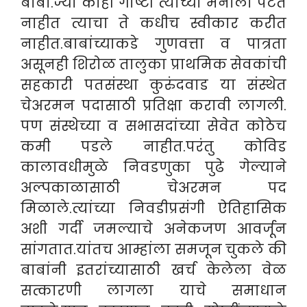
बाबा.ज्या काही गोष्टी त्यांच्या मनाला पटत
नाहीत त्याचा ते कधीच स्वीकार करीत
नाहीत.बाबांच्याकडे गुणवत्ता व पात्रता
असूनही शिरोळ तालुका प्राथमिक सेवकांची
सहकारी पतसंस्था कुरुंदवाड या संस्थेत
चेअरमन पदासाठी प्रतिक्षा करावी लागली.
पण संस्थेच्या व सभासदांच्या सेवेत कोठेच
कमी पडले नाहीत.परंतु कोविड
कालावधीमुळे निवडणुका पुढे गेल्याने
अल्पकाळासाठी चेअरमन पद
मिळाले.त्यांच्या निवडीप्रसंगी ऐतिहासिक
अशी गर्दी जमल्याचे अनेकजण आवर्जून
सांगतात.यांतच आम्हांला समजून चुकले की
बाबांनी इतरांच्यासाठी खर्च केलेला वेळ
सत्कारणी लागला याचे समाधान