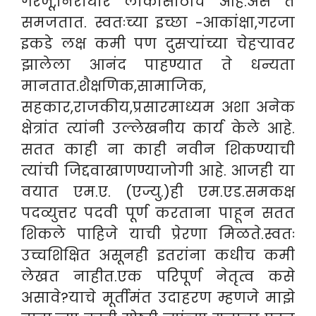
गरजू,निराधार लोकांसाठीच आहे.असे ते
समजतात. स्वतःच्या इच्छा -आकांक्षा,गरजा
इकडे लक्ष कमी पण दुसऱ्यांच्या चेहऱ्यावर
झालेला आनंद पाहण्यात ते धन्यता
मानतात.शैक्षणिक,सामाजिक,
सहकार,राजकीय,प्रसारमाध्यम अशा अनेक
क्षेत्रांत त्यांनी उल्लेखनीय कार्य केले आहे.
सतत काही ना काही नवीन शिकण्याची
त्यांची जिद्दवाखाणण्याजोगी आहे. आजही या
वयात एम.ए. (एज्यु.)ही एम.एड.समकक्ष
पदव्युत्तर पदवी पूर्ण करताना पाहून सतत
शिकले पाहिजे याची प्रेरणा मिळते.स्वतः
उच्चशिक्षित असूनही इतरांना कधीच कमी
लेखत नाहीत.एक परिपूर्ण नेतृत्व कसे
असावे?याचे मूर्तीमंत उदाहरण म्हणजे माझे