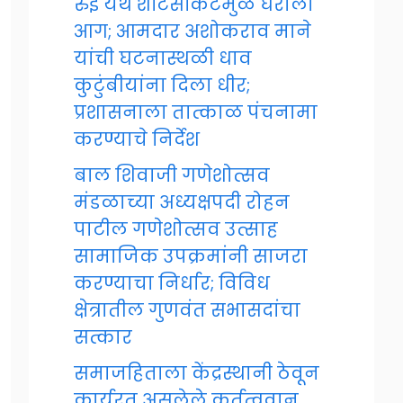
रुई येथे शॉर्टसर्किटमुळे घराला
आग; आमदार अशोकराव माने
यांची घटनास्थळी धाव
कुटुंबीयांना दिला धीर;
प्रशासनाला तात्काळ पंचनामा
करण्याचे निर्देश
बाल शिवाजी गणेशोत्सव
मंडळाच्या अध्यक्षपदी रोहन
पाटील गणेशोत्सव उत्साह
सामाजिक उपक्रमांनी साजरा
करण्याचा निर्धार; विविध
क्षेत्रातील गुणवंत सभासदांचा
सत्कार
समाजहिताला केंद्रस्थानी ठेवून
कार्यरत असलेले कर्तृत्ववान