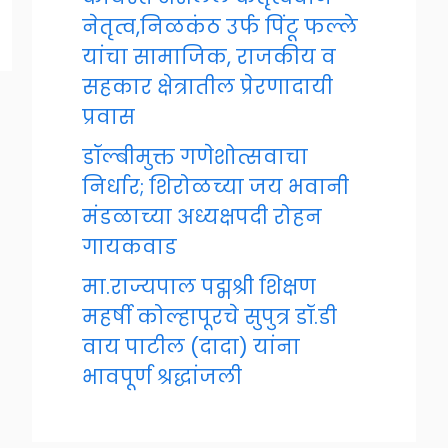
नेतृत्व,निळकंठ उर्फ पिंटू फल्ले
यांचा सामाजिक, राजकीय व
सहकार क्षेत्रातील प्रेरणादायी
प्रवास
डॉल्बीमुक्त गणेशोत्सवाचा
निर्धार; शिरोळच्या जय भवानी
मंडळाच्या अध्यक्षपदी रोहन
गायकवाड
मा.राज्यपाल पद्मश्री शिक्षण
महर्षी कोल्हापूरचे सुपुत्र डॉ.डी
वाय पाटील (दादा) यांना
भावपूर्ण श्रद्धांजली