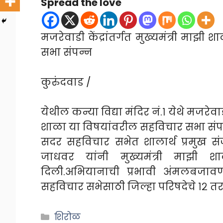
Spread the love
मजरेवाडी केंद्रांतर्गत मुख्यमंत्री माझ
सभा संपन्न
कुरुंदवाड /
येथील कन्या विद्या मंदिर नं.१ येथे मजरेवा
शाळा या विषयांवरील सहविचार सभा संप
सदर सहविचार सभेत शालार्थ प्रमुख संजय
जाधवर यांनी मुख्यमंत्री माझी श
दिली.अभियानाची प्रभावी अंमलबजाव
सहविचार सभेसाठी जिल्हा परिषदेचे १२ तर
Categories
शिरोळ