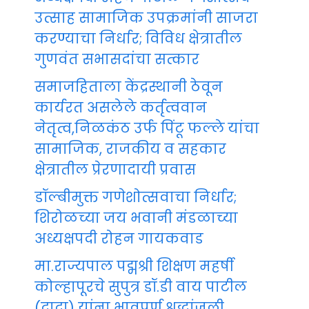
उत्साह सामाजिक उपक्रमांनी साजरा
करण्याचा निर्धार; विविध क्षेत्रातील
गुणवंत सभासदांचा सत्कार
समाजहिताला केंद्रस्थानी ठेवून
कार्यरत असलेले कर्तृत्ववान
नेतृत्व,निळकंठ उर्फ पिंटू फल्ले यांचा
सामाजिक, राजकीय व सहकार
क्षेत्रातील प्रेरणादायी प्रवास
डॉल्बीमुक्त गणेशोत्सवाचा निर्धार;
शिरोळच्या जय भवानी मंडळाच्या
अध्यक्षपदी रोहन गायकवाड
मा.राज्यपाल पद्मश्री शिक्षण महर्षी
कोल्हापूरचे सुपुत्र डॉ.डी वाय पाटील
(दादा) यांना भावपूर्ण श्रद्धांजली