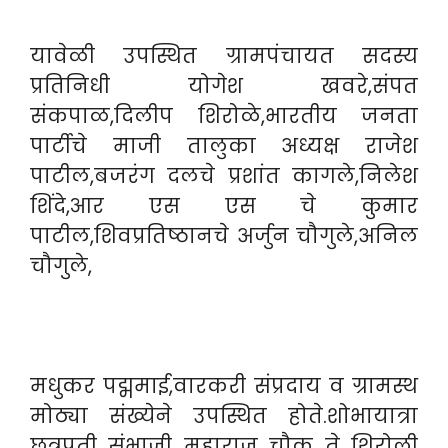
यावेळी उपस्थित ग्रामपंचायत सदस्य
प्रतिनिधी योगेश खवरे,संपत
संकपाळ,दिलीप शिरोळे,भारतीय जनता
पार्टीचे माजी तालुका अध्यक्ष राजेश
पाटील,बजरंग दलचे प्रशांत कागले,निलेश
शिंदे,आर एस एस चे कुमार
पाटील,शिवप्रतिष्ठानचे अर्जुन चौगुले,अनिल
चौगुले,
मधुकर पद्ममाई,वारकरी संप्रदाय व ग्रामस्थ
मोठ्या संख्येने उपस्थित होते.शोभायात्रा
छत्रपती संभाजी महाराज चौक ते शिरोली