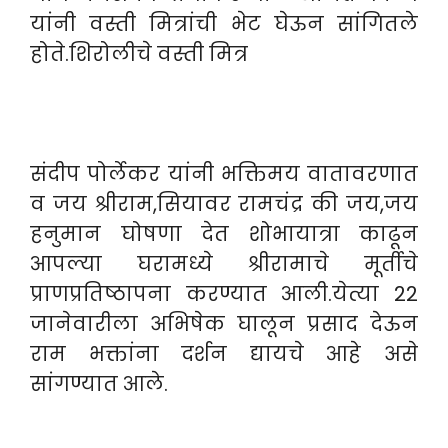
यांनी वस्ती मित्रांची भेट घेऊन सांगितले
होते.शिरोलीचे वस्ती मित्र
संदीप पोर्लेकर यांनी भक्तिमय वातावरणात
व जय श्रीराम,सियावर रामचंद्र की जय,जय
हनुमान घोषणा देत शोभायात्रा काढून
आपल्या घरामध्ये श्रीरामाचे मूर्तीचे
प्राणप्रतिष्ठापना करण्यात आली.येत्या 22
जानेवारीला अभिषेक घालून प्रसाद देऊन
राम भक्तांना दर्शन द्यायचे आहे असे
सांगण्यात आले.