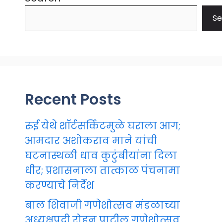
Se
Recent Posts
रुई येथे शॉर्टसर्किटमुळे घराला आग;
आमदार अशोकराव माने यांची
घटनास्थळी धाव कुटुंबीयांना दिला
धीर; प्रशासनाला तात्काळ पंचनामा
करण्याचे निर्देश
बाल शिवाजी गणेशोत्सव मंडळाच्या
अध्यक्षपदी रोहन पाटील गणेशोत्सव