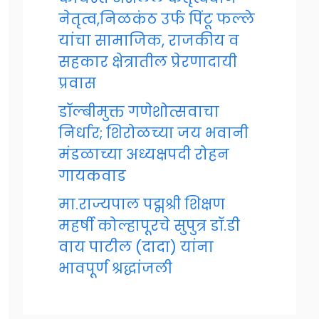
नेतृत्व,निळकंठ उर्फ पिंटू फल्ले
यांचा सामाजिक, राजकीय व
सहकार क्षेत्रातील प्रेरणादायी
प्रवास
डॉल्बीमुक्त गणेशोत्सवाचा
निर्धार; शिरोळच्या जय भवानी
मंडळाच्या अध्यक्षपदी रोहन
गायकवाड
मा.राज्यपाल पद्मश्री शिक्षण
महर्षी कोल्हापूरचे सुपुत्र डॉ.डी
वाय पाटील (दादा) यांना
भावपूर्ण श्रद्धांजली