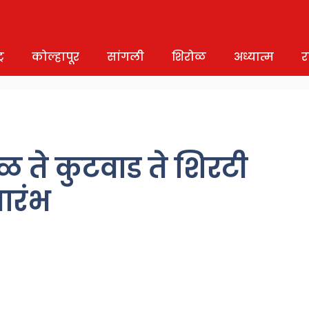
र
कोल्हापूर
सांगली
शिरोळ
अध्यात्म
र
 ते कुटवाड ते शिरटी
भारंभ