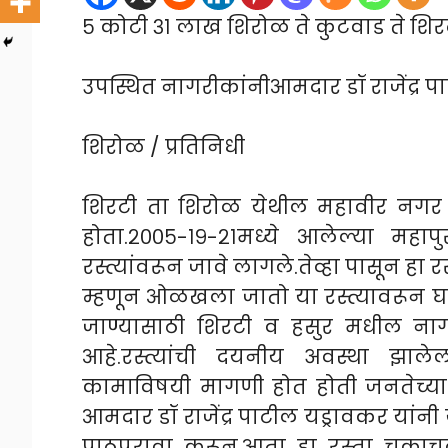
५ कोटी ३१ लाख शिरोळ ते कुटवाड ते शिरटी 
उपस्थित नागरीकांनीआमदार डॉ राजेंद्र 
शिरोळ / प्रतिनिधी
शिरटी ता शिरोळ येथील महावीर नगर वी
होता.२००५-१९-२१मध्ये आलेल्या महाप
रस्त्यांवरून जावे लागले.तेव्हा पासून हा र
म्हणून ओळखला जातो या रस्त्यावरून घाल
जाण्यासाठी शिरटी व हसुर मधील नागर
आहे.रस्त्यांची दयनीय अवस्था झालेली ह
कामाविषयी मागणी होत होती जनतेच्या समस
आमदार डॉ राजेंद्र पाटील यड्रावकर यांनी 
पाठपुरावा करून,आता हा रस्ता चका