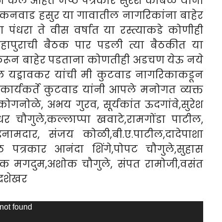
 केले आहेत जेष्ठ पत्रकार सुरेश कांबळे यांनी
ड कनवाड हसुर या गावातील नागरिकांना बाहेर
 पंधरा ते वीस वर्षात या रस्त्याकडे कोणीही
 महापुराची बैठक पार पडली त्या बैठकीत या
ेणेकरून बाहेर पडताना कोणतीही अडचण येऊ नये
टील यड्रावकर यांची मी कुटवाड नागरिकाकडून
ार्यकर्ते कुटवाड यांनी आपले मनोगत व्यक्त
कोगनोळे, अभय गुरव, सूर्यकांत ऊदगांवे,सुरेश
र चौगुले,कल्लाप्पा खवाटे,रामगोंडा पाटील,
मदार, संजय कोळी,बी.ए.पाटील,दादेपाशा
्ठ पत्रकार आनंदा शिंगे,पोपट चौगुले,सुहास
ेणिक मगदुम,अशोक चौगुले, संपत रामोजी,वसंत
्रशेखर
 not found