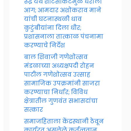
रुई येथे शॉर्टसर्किटमुळे घराला
आग; आमदार अशोकराव माने
यांची घटनास्थळी धाव
कुटुंबीयांना दिला धीर;
प्रशासनाला तात्काळ पंचनामा
करण्याचे निर्देश
बाल शिवाजी गणेशोत्सव
मंडळाच्या अध्यक्षपदी रोहन
पाटील गणेशोत्सव उत्साह
सामाजिक उपक्रमांनी साजरा
करण्याचा निर्धार; विविध
क्षेत्रातील गुणवंत सभासदांचा
सत्कार
समाजहिताला केंद्रस्थानी ठेवून
कार्यरत असलेले कर्तृत्ववान