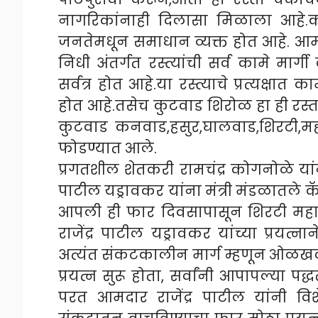
नागरिकांनाही दिलासा मिळाला आहे.काह
जनतेमधून समाधान व्यक्त होत आहे. आमदा
निधी अंतर्गत रस्त्यांची सर्व कामे मार्ग
सर्वत्र होत आहे.या रस्त्याचे प्रत्यक्षा
होत आहे.तसेच कुटवाड शिरोळ हा ही रस्त
कुटवाड कनवाड,हसुर,घालवाड,शिरटी,म
फोडण्यात आले.
प्रगतशील शेतकरी रामचंद्र कोगनोळे या
पाटील यड्रावकर यांना मंत्री मंडळातले 
आपली ही फार दिवसापासून शिरटी महावी
राजेंद्र पाटील यड्रावकर यांच्या प्रयत्
अत्यंत संकटकालीन मार्ग म्हणून ओळखला ज
प्रयत्न सुरू होता, सर्वांनी आपापल्या प
परत आमदार राजेंद्र पाटील यांनी वि