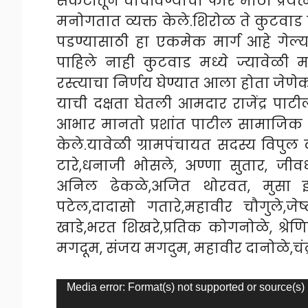
संकटातून वाचविण्याचा फार मोठा प्रयत्न
मनोगतात व्यक्त केले.शिरोळ ते कुटवा
पडण्यासाठी हा एकमेक मार्ग आहे गेल्या
पाहिले नाही कुटवाड मध्ये ज्यावेळी
रस्त्याचा निर्णय घेण्यात आला होता ज
याची दक्षता घेतली आमदार राजेंद्र पा
आभार मानतो प्रशांत पाटील सामाजिक क
केले.यावेळी ग्रामपंचायत सदस्य विपुल 
टारे,धनाजी भोसले, अण्णा सुतार, जीवध
अनिल ढेकळे,अजित थोरवत, मुसा इना
पटेल,दादासो गतारे,महावीर चौगुले,जेष
खाडे,भरत शिखरे,प्रतिक कोगनोळे, श्र
मगदूम, संजय मगदुम, महावीर दानोळे,चंद
Video
Media error: Format(s) not supported or source(s)