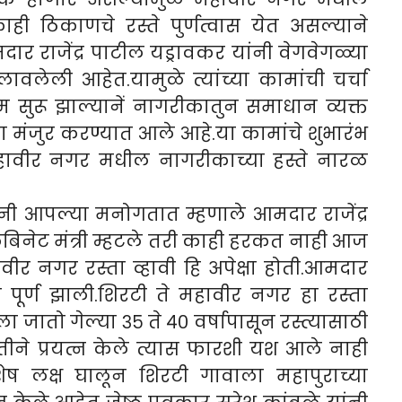
ी ठिकाणचे रस्ते पुर्णत्वास येत असल्याने
र राजेंद्र पाटील यड्रावकर यांनी वेगवेगळ्या
ी लावलेली आहेत.यामुळे त्यांच्या कामांची चर्चा
त काम सुरू झाल्यानें नागरीकातुन समाधान व्यक्त
ा मंजुर करण्यात आले आहे.या कामांचे शुभारंभ
हावीर नगर मधील नागरीकाच्या हस्ते नारळ
ंनी आपल्या मनोगतात म्हणाले आमदार राजेंद्र
कॅबिनेट मंत्री म्हटले तरी काही हरकत नाही आज
र नगर रस्ता व्हावी हि अपेक्षा होती.आमदार
नाने पूर्ण झाली.शिरटी ते महावीर नगर हा रस्ता
ातो गेल्या ३५ ते ४० वर्षापासून रस्त्यासाठी
द्धतीने प्रयत्न केले त्यास फारशी यश आले नाही
शेष लक्ष घालून शिरटी गावाला महापुराच्या