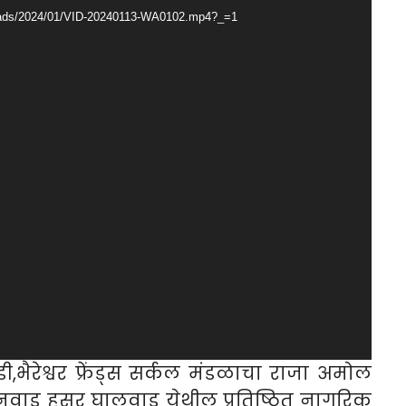
ploads/2024/01/VID-20240113-WA0102.mp4?_=1
ी,भैरेश्वर फ्रेंड्स सर्कल मंडळाचा राजा अमोल
कनवाड हसुर घालवाड येथील प्रतिष्ठित नागरिक