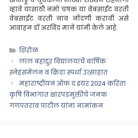
खेळाडू व युवकांनी मोठ्या संख्येने सहभागी
व्हावे यासाठी नमो चषक या वेबसाईट वरती
वेबसाईट वरती नाव नोंदणी करावी असे
आवाहन डॉ अरविंद माने यांनी केले आहे.
Categories
शिरोळ
लाल बहाद्दुर विद्यालयाचे वार्षिक
स्नेहसंमेलन व क्रिडा स्पर्धा उत्साहात
महाराष्ट्रीयन ऑफ द इयर 2024 करिता
कृषि विभागात क्षारपडमुक्तीचे जनक
गणपतराव पाटील यांना नामांकन