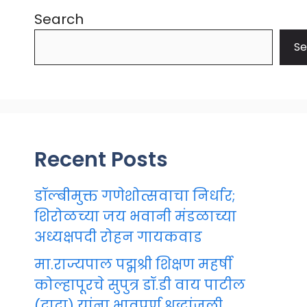
Search
Se
Recent Posts
डॉल्बीमुक्त गणेशोत्सवाचा निर्धार;
शिरोळच्या जय भवानी मंडळाच्या
अध्यक्षपदी रोहन गायकवाड
मा.राज्यपाल पद्मश्री शिक्षण महर्षी
कोल्हापूरचे सुपुत्र डॉ.डी वाय पाटील
(दादा) यांना भावपूर्ण श्रद्धांजली