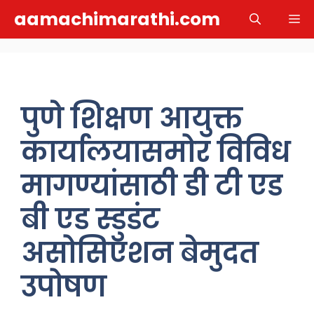
Skip
aamachimarathi.com
M
to
content
पुणे शिक्षण आयुक्त
कार्यालयासमोर विविध
मागण्यांसाठी डी टी एड
बी एड स्डुडंट
असोसिएशन बेमुदत
उपोषण