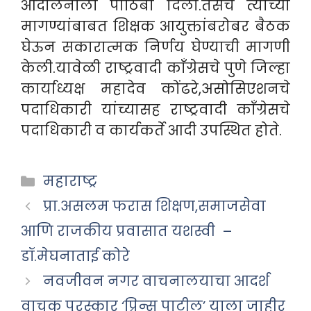
आंदोलनाला पाठिंबा दिला.तसेच त्यांच्या
मागण्यांबाबत शिक्षक आयुक्तांबरोबर बैठक
घेऊन सकारात्मक निर्णय घेण्याची मागणी
केली.यावेळी राष्ट्रवादी काँग्रेसचे पुणे जिल्हा
कार्याध्यक्ष महादेव कोंढरे,असोसिएशनचे
पदाधिकारी यांच्यासह राष्ट्रवादी काँग्रेसचे
पदाधिकारी व कार्यकर्ते आदी उपस्थित होते.
Categories
महाराष्ट्र
प्रा.असलम फरास शिक्षण,समाजसेवा
आणि राजकीय प्रवासात यशस्वी –
डॉ.मेघनाताई कोरे
नवजीवन नगर वाचनालयाचा आदर्श
वाचक पुरस्कार ‘प्रिन्स पाटील’ याला जाहीर