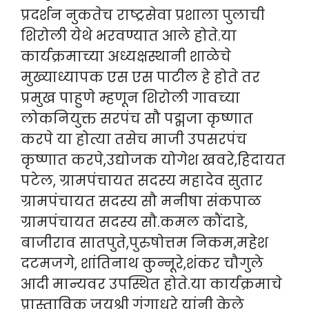
प्रदर्शन नुकतेच राष्ट्रसेवा प्रशाला पुलाची
शिरोली येथे भरवण्यात आले होते.या
कार्यक्रमाच्या अध्यक्षस्थानी शाळेचे
मुख्याध्यापक एस एस पाटील हे होते तर
प्रमुख पाहुणे म्हणून शिरोली गावच्या
लोकनियुक्त सरपंच सौ पद्मजा कृष्णात
करपे या होत्या तसेच माजी उपसरपंच
कृष्णात करपे,उद्योजक योगेश खवरे,हिदायत
पटेल, ग्रामपंचायत सदस्य महादेव सुतार
ग्रामपंचायत सदस्य सौ मनीषा संकपाळ
ग्रामपंचायत सदस्य सौ.कमल कौंदाडे,
बाजीराव सातपुते,पुरुषोत्तम निकम,महेश
दटमजगे, शांतिनाथ कुन्नूरे,शंकर चौगुले
आदी मान्यवर उपस्थित होते.या कार्यक्रमाचे
प्रास्ताविक जयश्री गंगाधरे यांनी केले