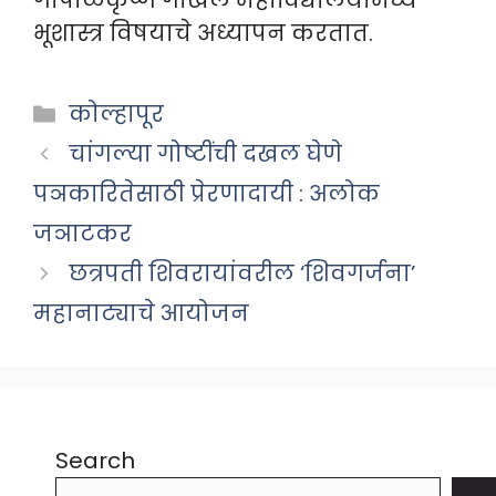
गोपाळकृष्ण गोखले महाविद्यालयांमध्ये
भूशास्त्र विषयाचे अध्यापन करतात.
Categories
कोल्हापूर
चांगल्या गोष्टींची दखल घेणे
पञकारितेसाठी प्रेरणादायी : अलोक
जञाटकर
छत्रपती शिवरायांवरील ‘शिवगर्जना’
महानाट्याचे आयोजन
Search