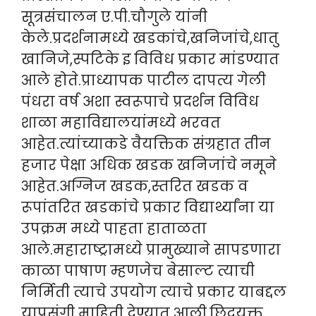
सूत्रसंचालन ए.पी.चौगुले यांनी
केले.प्रदर्शनामध्ये खडकांचे,खनिजांचे,धातु
खानिजे,स्पटिके इ विविध प्रकार मांडण्यात
आले होते.प्राध्यापक पाटील दापत्य गेली
पंधरा वर्ष अशा स्वरूपाचे प्रदर्शन विविध
शाळा महाविद्यालयांमध्ये भरवत
आहेत.त्यांच्याकडे वैयक्तिक संग्रहात तीन
हजार पेक्षा अधिक खडक खनिजांचे नमूने
आहेत.अग्निज खडक,स्तरित खडक व
रूपांतरित खडकांचे प्रकार विद्यार्थ्यांना या
उपक्रम मध्ये पाहता हाताळता
आले.महाराष्ट्रामध्ये प्रामुख्याने सापडणारा
काळा पाषाण म्हणजेच बेसाल्ट त्याची
निर्मिती त्याचे उपयोग त्याचे प्रकार याबद्दल
याप्रसंगी माहिती देण्यात आली.छिद्रयुक्त