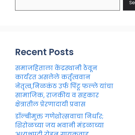
Se
Recent Posts
समाजहिताला केंद्रस्थानी ठेवून
कार्यरत असलेले कर्तृत्ववान
नेतृत्व,निळकंठ उर्फ पिंटू फल्ले यांचा
सामाजिक, राजकीय व सहकार
क्षेत्रातील प्रेरणादायी प्रवास
डॉल्बीमुक्त गणेशोत्सवाचा निर्धार;
शिरोळच्या जय भवानी मंडळाच्या
अध्यक्षपदी रोहन गायकवाड