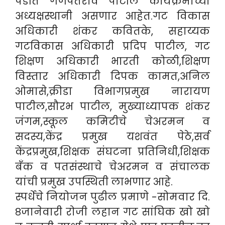
पंडीत गणपतराव पाटील कार्यक्रमाच्या
अध्यक्षस्थानी असणार आहेत.गट विकास
अधिकारी शंकर कवितके, सहाय्यक
गटविकास अधिकारी प्रदिप पाटील, गट
शिक्षण अधिकारी भारती कोळी,शिक्षण
विस्तार अधिकारी दिपक कामत,अनिल
ओमासे,क्रीडा विभागप्रमुख नारायण
पाटील,सौरभ पाटील, मुख्याध्यापक शंकर
जंगम,स्कूल कमिटीचे चेअरमन व
सदस्य,केंद्र प्रमुख यशवंत पेठे,सर्व
केंद्रप्रमुख,शिक्षक संघटना प्रतिनिधी,शिक्षक
बँक व पतसंस्थाचे चेअरमन व संचालक
यांची प्रमुख उपस्थिती लाभणार आहे.
स्पर्धेचे नियोजन पुढील प्रमाणे -सोमवार दि.
८जानेवारी रोजी लहान गट सांघिक खो खो