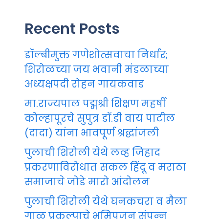
Recent Posts
डॉल्बीमुक्त गणेशोत्सवाचा निर्धार;
शिरोळच्या जय भवानी मंडळाच्या
अध्यक्षपदी रोहन गायकवाड
मा.राज्यपाल पद्मश्री शिक्षण महर्षी
कोल्हापूरचे सुपुत्र डॉ.डी वाय पाटील
(दादा) यांना भावपूर्ण श्रद्धांजली
पुलाची शिरोली येथे लव्ह जिहाद
प्रकरणाविरोधात सकल हिंदू व मराठा
समाजाचे जोडे मारो आंदोलन
पुलाची शिरोली येथे घनकचरा व मैला
गाळ प्रकल्पाचे भूमिपूजन संपन्न