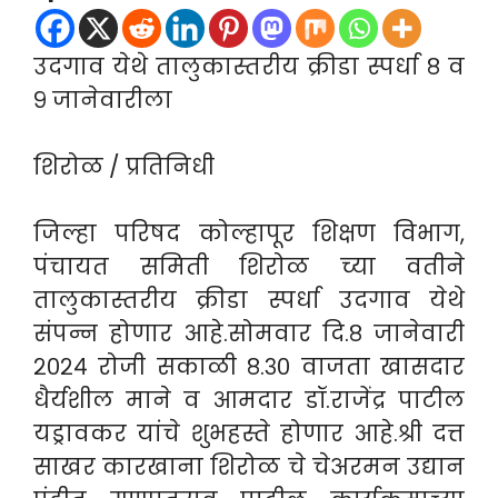
उदगाव येथे तालुकास्तरीय क्रीडा स्पर्धा ८ व
९ जानेवारीला
शिरोळ / प्रतिनिधी
जिल्हा परिषद कोल्हापूर शिक्षण विभाग,
पंचायत समिती शिरोळ च्या वतीने
तालुकास्तरीय क्रीडा स्पर्धा उदगाव येथे
संपन्न होणार आहे.सोमवार दि.८ जानेवारी
२०२४ रोजी सकाळी ८.३० वाजता खासदार
धैर्यशील माने व आमदार डॉ.राजेंद्र पाटील
यड्रावकर यांचे शुभहस्ते होणार आहे.श्री दत्त
साखर कारखाना शिरोळ चे चेअरमन उद्यान