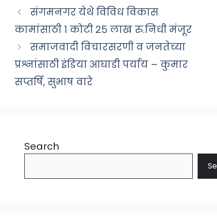
संगमनगर येथे विविध विकास
कामांसाठी १ कोटी २५ लाख रु.निधी मंजूर
समाजवादी विचारसरणी व जनतेच्या
प्रश्नांसाठी इंडिया आघाडी पर्याय – कुमार
सप्तर्षि, सुभाष वारे
Search
Se