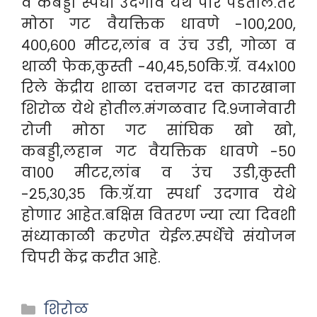
व कबड्डी स्पर्धा उदगाव येथे पार पडतील.तर
मोठा गट वैयक्तिक धावणे -१००,२००,
४००,६०० मीटर,लांब व उंच उडी, गोळा व
थाळी फेक,कुस्ती -४०,४५,५०कि.ग्रॅ. व४x१००
रिले केंद्रीय शाळा दत्तनगर दत्त कारखाना
शिरोळ येथे होतील.मंगळवार दि.९जानेवारी
रोजी मोठा गट सांघिक खो खो,
कबड्डी,लहान गट वैयक्तिक धावणे -५०
व१०० मीटर,लांब व उंच उडी,कुस्ती
-२५,३०,३५ कि.ग्रॅ.या स्पर्धा उदगाव येथे
होणार आहेत.बक्षिस वितरण ज्या त्या दिवशी
संध्याकाळी करणेत येईल.स्पर्धेचे संयोजन
चिपरी केंद्र करीत आहे.
Categories
शिरोळ