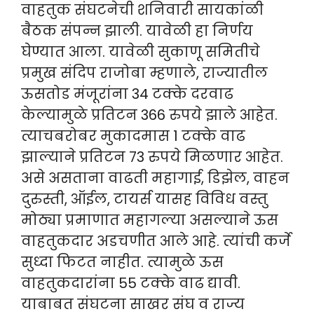
वाहतुक संघटनेची शनिवारी सायकांळी
बैठक संपन्न झाली. यावेळी हा निर्णय
घेण्यात आला. यावेळी सुकाणू समितीचे
प्रमुख संदिप राजोबा म्हणाले, राज्यातील
ऊसतोड मंजूरांना 34 टक्के दरवाढ
केल्यामुळे प्रतिटन 366 रुपये झाले आहेत.
त्याचबरोबर मुकादमास 1 टक्के वाढ
झाल्याने प्रतिटन 73 रुपये मिळणार आहेत.
असे असताना वाढती महागाई, डिझेल, वाहन
दुरुस्ती, ऑईल, टायर्स यासह विविध वस्तु
मोठ्या प्रमाणात महागल्या असल्याने ऊस
वाहतुकदार अडचणीत आले आहे. त्यांची कर्जे
सुध्दा फिटत नाहीत. त्यामुळे ऊस
वाहतुकदारांना 55 टक्के वाढ द्यावी.
याबाबत संघटना साखर संघ व राज्य