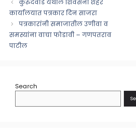
कुरुंदवाड येथील शिवसेना शहर
कार्यालयात पत्रकार दिन साजरा
पत्रकारांनी समाजातील उणीवा व
समस्यांना वाचा फोडावी – गणपतराव
पाटील
Search
Se