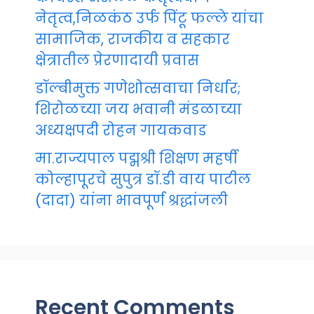
नेतृत्व,निळकंठ उर्फ पिंटू फल्ले यांचा
सामाजिक, राजकीय व सहकार
क्षेत्रातील प्रेरणादायी प्रवास
डॉल्बीमुक्त गणेशोत्सवाचा निर्धार;
शिरोळच्या जय भवानी मंडळाच्या
अध्यक्षपदी रोहन गायकवाड
मा.राज्यपाल पद्मश्री शिक्षण महर्षी
कोल्हापूरचे सुपुत्र डॉ.डी वाय पाटील
(दादा) यांना भावपूर्ण श्रद्धांजली
Recent Comments