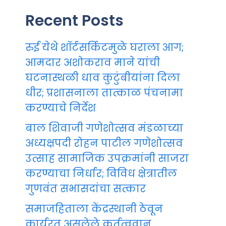
Recent Posts
रुई येथे शॉर्टसर्किटमुळे घराला आग;
आमदार अशोकराव माने यांची
घटनास्थळी धाव कुटुंबीयांना दिला
धीर; प्रशासनाला तात्काळ पंचनामा
करण्याचे निर्देश
बाल शिवाजी गणेशोत्सव मंडळाच्या
अध्यक्षपदी रोहन पाटील गणेशोत्सव
उत्साह सामाजिक उपक्रमांनी साजरा
करण्याचा निर्धार; विविध क्षेत्रातील
गुणवंत सभासदांचा सत्कार
समाजहिताला केंद्रस्थानी ठेवून
कार्यरत असलेले कर्तृत्ववान