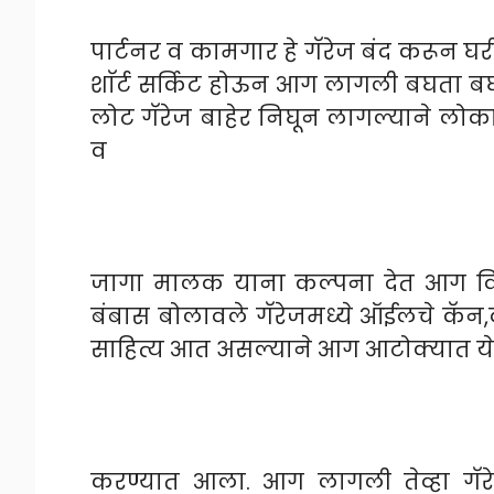
पार्टनर व कामगार हे गॅरेज बंद करून घ
शाॅर्ट सर्किट होऊन आग लागली बघता बघ
लोट गॅरेज बाहेर निघून लागल्याने लोका
व
जागा मालक याना कल्पना देत आग विझ
बंबास बोलावले गॅरेजमध्ये ऑईलचे कॅन,
साहित्य आत असल्याने आग आटोक्यात येत
करण्यात आला. आग लागली तेव्हा गॅर