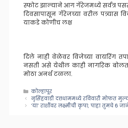
स्फोट झाल्याने आग गॅरेजमध्ये सर्वत्र पसरल
दिवसापासून गॅरेजच्या वरील पत्र्यास
याकडे कोणीच लक्ष
दिले नाही वेळेवर विजेच्या वायरिंग 
नसती असे येथील काही नागरिक बोलत 
मोठा अनर्थ टळला.
Categories
कोल्हापूर
नृसिंहवाडी दत्तधाममध्ये रविवारी मोफत मुल्
‘या’ राशींवर लक्ष्मीची कृपा; पाहा तुमचे 6 जा