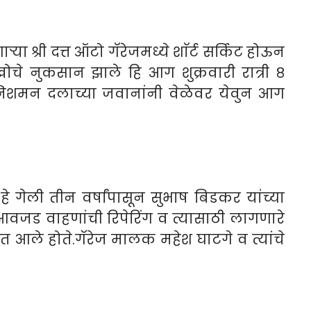
्या श्री दत्त ऑटो गॅरेजमध्ये शाॅर्ट सर्किट होऊन
ोचे नुकसान झाले हि आग शुक्रवारी रात्री ८
िशमन दलाच्या जवानांनी वेळेवर येवुन आग
 हे गेली तीन वर्षांपासून सुभाष बिडकर यांच्या
 आवजड वाहणांची रिपेरिंग व त्यासाठी लागणारे
यात आले होते.गॅरेज मालक महेश घाटगे व त्यांचे