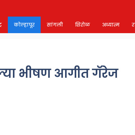
र
कोल्हापूर
सांगली
शिरोळ
अध्यात्म
र
लेल्या भीषण आगीत गॅरेज