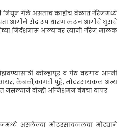
री निघून गेले असताच काहीच वेळात गॅरेजमध्ये
ता आगीने रौद्र रूप धारण करून आगीचे धुराचे
ंच्या निर्दशनास आल्यावर त्यानी गॅरेज मालक
वण्यासाठी कोल्हापूर व पेठ वडगाव आग्नी
वायर, केबली,कागदी पुट्टे, मोटरसायकल अन्य
 नसल्याने दोन्ही अग्निशमन बंबचा वापर
ेजमध्ये असलेल्या मोटरसायकलचा मोट्याने