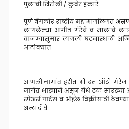
पुलाची शिरोली / कुबेर हंकारे
पुणे बेंगलोर राष्ट्रीय महामार्गालगत असणाऱ
लागलेल्या आगीत गॅरेचे व मालाचे लाख
वाजण्यासुमार लागली घटनास्थळी अग्न
आटोक्यात
आणली.नागांव हद्दीत श्री दत्त ऑटो गॅरेज
जागेत भाड्याने असून येथे ट्रक सारख्या
स्पेअर्स पार्टस व ऑईल विक्रीसाठी ठेवण्
अन्य दोघे