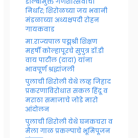
डॉल्बीमुक्त गणेशोत्सवाचा
निर्धार; शिरोळच्या जय भवानी
मंडळाच्या अध्यक्षपदी रोहन
गायकवाड
मा.राज्यपाल पद्मश्री शिक्षण
महर्षी कोल्हापूरचे सुपुत्र डॉ.डी
वाय पाटील (दादा) यांना
भावपूर्ण श्रद्धांजली
पुलाची शिरोली येथे लव्ह जिहाद
प्रकरणाविरोधात सकल हिंदू व
मराठा समाजाचे जोडे मारो
आंदोलन
पुलाची शिरोली येथे घनकचरा व
मैला गाळ प्रकल्पाचे भूमिपूजन