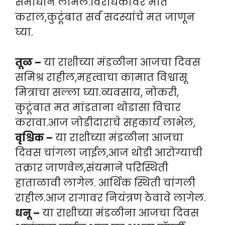
समाधान लाभेल.विरोधकांवर मात
कराल,कुटूंबात सर्व सदस्यांचे मत जाणून
घ्या.
तूळ –
या राशीच्या मंडळीना आजचा दिवस
समिश्र राहील,महत्वाचा कामात विश्वासू
मित्राचा सल्ला घ्या.व्यवसाय, नोकरी,
कुटूंबात मत मांडताना थोडासा विचार
करावा.आज जोडीदाराचे सहकार्य लाभेल,
वृश्चिक –
या राशीच्या मंडळीना आजचा
दिवस चांगला जाईल,आज थोडी आरोग्याची
तक्रार जाणवेल,संयमाने परिस्थिती
हाताळावी लागेल. आर्थिक स्थिती चांगली
राहील.आज रागावर नियंत्रण ठेवावे लागेल.
धनू –
या राशीच्या मंडळीना आजचा दिवस