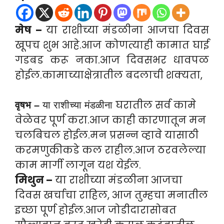
मेष –
या राशीच्या मंडळीना आजचा दिवस
खूपच शुभ आहे.आज कोणत्याही कामात घाई
गडबड करू नका.आज दिवसभर धावपळ
होईल.कामाच्याक्षेत्रातील बदलाची शक्यता,
घरातील सर्व कामे
वृषभ –
या राशीच्या मंडळीना
वेळेवर पूर्ण करा.आज काही कारणातून मन
चलबिचल होईल.मन प्रसन्न व्हावे यासाठी
करमणुकीकडे कल राहील.आज ठरवलेल्या
काम मार्गी लागून यश येईल.
मिथुन –
या राशीच्या मंडळीना आजचा
दिवस खर्चाचा राहिल, आज तुम्हचा मनातील
इच्छा पूर्ण होईल.आज जोडीदारासोबत