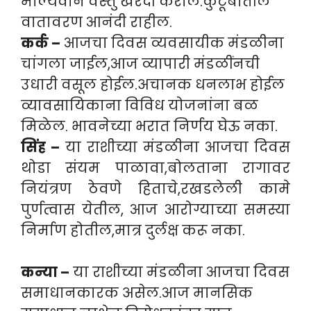
मौल्यवान वस्तु खरेदी कराल.कुटूंबातील
वातावरण आनंदी राहील.
कर्क –
आजचा दिवस व्यवसायीक मंडळीना
चांगला जाईल,आज व्यापारी मंडळींनची
उधारी वसूल होईल.अचानक धनलाभ होईल
व्यावसायिकाना विविध योजनांना बळ
मिळेल. भावनेच्या भरात निर्णय घेऊ नका.
सिंह –
या राशीच्या मंडळीना आजचा दिवस
थोडा संयम पाळावा,बोलताना रागावर
नियंत्रण ठेवणे हिताचे,रखडलेली कामे
पुर्णत्वास येतील, आज आरोग्याच्या समस्या
निर्माण होतील,मात्र दुर्लक्ष करू नका.
कन्या –
या राशीच्या मंडळीना आजचा दिवस
समाधानकारक असेल.आज मानसिक