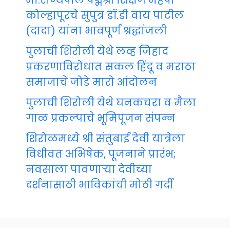
मा.राज्यपाल पद्मश्री शिक्षण महर्षी
कोल्हापूरचे सुपुत्र डॉ.डी वाय पाटील
(दादा) यांना भावपूर्ण श्रद्धांजली
पुलाची शिरोली येथे लव्ह जिहाद
प्रकरणाविरोधात सकल हिंदू व मराठा
समाजाचे जोडे मारो आंदोलन
पुलाची शिरोली येथे घनकचरा व मैला
गाळ प्रकल्पाचे भूमिपूजन संपन्न
शिरोळमध्ये श्री संतुबाई देवी यात्रेला
विधीवत अभिषेक, पूजनाने प्रारंभ;
नवसाला पावणाऱ्या देवीच्या
दर्शनासाठी भाविकांची मोठी गर्दी