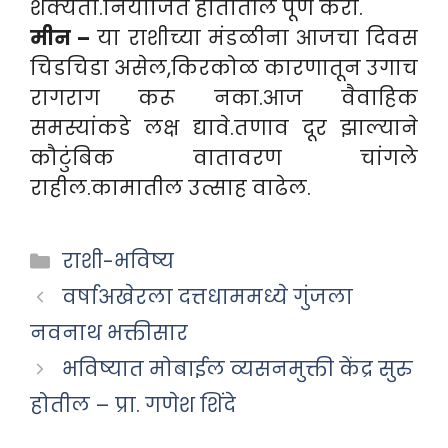
शक्यता.नियोजित हातातील पूर्ण करा.
मीन –
या राशीच्या मंडळीना आजचा दिवस
चिडचिडा असेल,किरकोळ कारणातून उगाच
रागराग करू नका.आज वैवाहिक
समस्यांकडे लक्ष द्यावे.तणाव दूर झाल्याने
कौटुंबिक वातावरण चांगले
राहील.कामातील उत्साह वाढेल.
Categories
राशी-भविष्य
वर्षाअखेरला दत्तधाममध्ये गुंजला
नवनाथ भक्तीसार
भविष्यात मोबाईल व्यसनमुक्ती केंद्र सुरु
होतील – प्रा. गणेश शिंदे