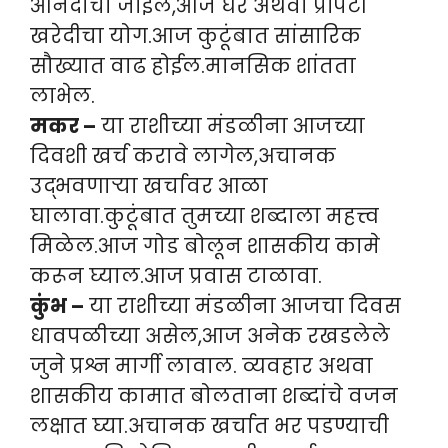
आनंदाचा जाईल,आज घर अथवा प्रॉपर्टी
खरेदीचा योग.आज कुटूंबात सांसारिक
सौख्यात वाढ होईल.मानसिक शांतता
लाभेल.
मकर –
या राशीच्या मंडळीना आजच्या
दिवशी खर्च करावे लागेल,अचानक
उद्भवणार्‍या खर्चावर आळा
घालावा.कुटूंबात तुमच्या शब्दाला महत्त्व
मिळेल.आज गोड बोलून शासकीय कामे
करून घ्याल.आज प्रवास टाळावा.
कुंभ –
या राशीच्या मंडळीना आजचा दिवस
धावपळीच्या असेल,आज अनेक रखडलेले
जुने प्रश्न मार्गी लावाल. व्यवहार अथवा
शासकीय कामात बोलताना शब्दांचे वजन
लक्षात घ्या.अचानक खर्चात भर पडण्याची