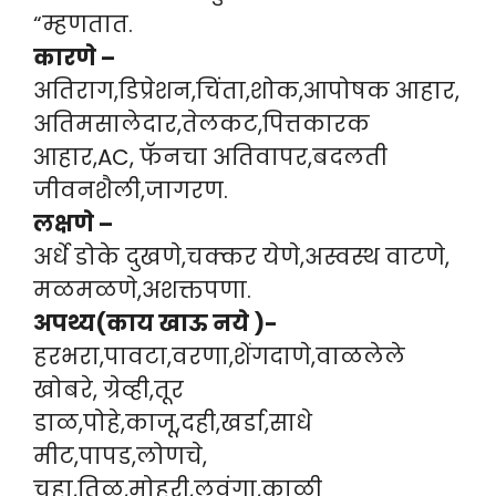
“म्हणतात.
कारणे –
अतिराग,डिप्रेशन,चिंता,शोक,आपोषक आहार,
अतिमसालेदार,तेलकट,पित्तकारक
आहार,AC, फॅनचा अतिवापर,बदलती
जीवनशैली,जागरण.
लक्षणे –
अर्धे डोके दुखणे,चक्कर येणे,अस्वस्थ वाटणे,
मळमळणे,अशक्तपणा.
अपथ्य(काय खाऊ नये )-
हरभरा,पावटा,वरणा,शेंगदाणे,वाळलेले
खोबरे, ग्रेव्ही,तूर
डाळ,पोहे,काजू,दही,खर्डा,साधे
मीट,पापड,लोणचे,
चहा,तिळ,मोहरी,लवंगा,काळी