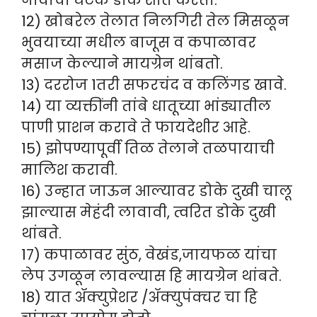
नावाचा घटक डोके शांत करतो.
12) खोबरेल तेलात निलगिरी तेल मिसळून
भुवयाच्या मधील बाजूस व कपाळावर
मसाज केल्याने मायग्रेन थांबतो.
13) दररोज 1तरी सफरचंद व कलिंगड खावे.
14) या व्यक्तींनी तांबे धातूच्या भांड्यातील
पाणी प्राशन करावे ते फायदेशीर आहे.
15) झोपण्यापूर्वी तिळ तेलाने तळपायाची
मालिश करावी.
16) उन्हात जाऊन आल्यावर डोके दुखी चालू
झाल्यास मेहंदी लावावी, त्वरित डोके दुखी
थांबते.
17) कपाळावर सुंठ, वेखंड,जायफळ यांचा
लेप उगळून लावल्यास हि मायग्रेन थांबते.
18) यात ॲक्युप्रेशर /ॲक्युपंक्चर चा हि