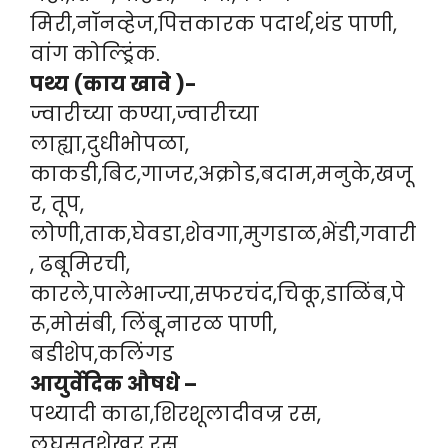
मिरी,नॉनव्हेज,पित्तकारक पदार्थ,थंड पाणी,
वांग कोल्ड्रिंक.
पथ्य (काय खावे )-
ज्वारीच्या कण्या,ज्वारीच्या
लाह्या,दुधीभोपळा,
काकडी,बिट,गाजर,अक्रोड,बदाम,मनुके,खजू
र, तूप,
लोणी,ताक,घेवडा,शेवगा,मुगडाळ,भेंडी,गवारी
, ढबूमिरची,
कारले,पालेभाज्या,सफरचंद,चिकू,डाळिंब,पे
रू,मोसंबी, लिंबू,नारळ पाणी,
बडीशेप,कलिंगड
आयुर्वेदिक औषधे –
पथ्यादी काढा,शिरशूलादीवज्र रस,
लघूसूतशेखर रस.