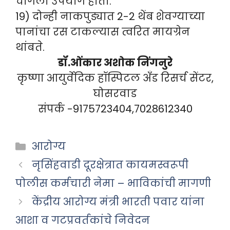
चांगला उपयोग होतो.
19) दोन्ही नाकपुड्यात 2-2 थेंब शेवग्याच्या
पानांचा रस टाकल्यास त्वरित मायग्रेन
थांबते.
डॉ.ओंकार अशोक निंगनुरे
कृष्णा आयुर्वेदिक हॉस्पिटल अँड रिसर्च सेंटर,
घोसरवाड
संपर्क -9175723404,7028612340
Categories
आरोग्य
नृसिंहवाडी दूरक्षेत्रात कायमस्वरूपी
पोलीस कर्मचारी नेमा – भाविकांची मागणी
केंद्रीय आरोग्य मंत्री भारती पवार यांना
आशा व गटप्रवर्तकांचे निवेदन