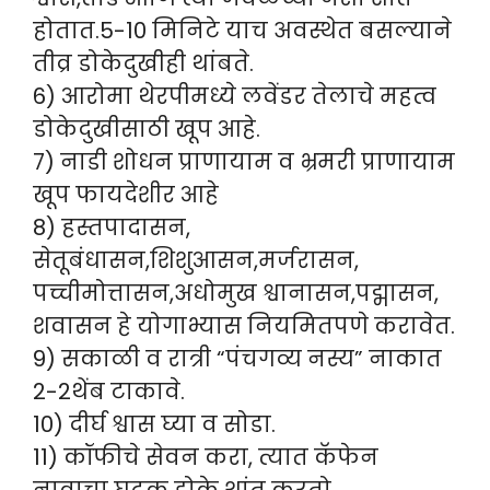
होतात.5-10 मिनिटे याच अवस्थेत बसल्याने
तीव्र डोकेदुखीही थांबते.
6) आरोमा थेरपीमध्ये लवेंडर तेलाचे महत्व
डोकेदुखीसाठी खूप आहे.
7) नाडी शोधन प्राणायाम व भ्रमरी प्राणायाम
खूप फायदेशीर आहे
8) हस्तपादासन,
सेतूबंधासन,शिशुआसन,मर्जरासन,
पच्चीमोत्तासन,अधोमुख श्वानासन,पद्मासन,
शवासन हे योगाभ्यास नियमितपणे करावेत.
9) सकाळी व रात्री “पंचगव्य नस्य” नाकात
2-2थेंब टाकावे.
10) दीर्घ श्वास घ्या व सोडा.
11) कॉफीचे सेवन करा, त्यात कॅफेन