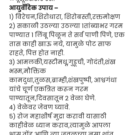
आयुर्वेदिक उपाय –
1) विरेचन,शिरोधारा, शिरोबस्ती,रक्तमोक्षण
2) सकाळी उठल्या उठल्या 1तांब्याभर गरम
पाण्यात 1 लिंबू पिळून ते सर्व पाणी पिणे, एक
तास काही खाऊ नये, यामुळे पोट साफ
राहते, पित्त होत नाही.
3) आमलकी,यस्टीमधू,गुडूची, गोदंती,शंख
भस्म,मौक्तिक
कामदुधा,तुळस,ब्राम्ही,शंखपुष्पी, आश्वगंधा
यांचे चूर्ण एकत्रित करून गरम
पाण्यातून,दिवसातून 2 वेळा घेणे.
4) वेळेवर जेवण घ्यावे.
5) रोज महाशीर्ष मुद्रा करावी यासाठी
काहीवेळ ध्यान कराव,त्यामुळे आपला
श्वास,तोंड आणि त्या जवळच्या नसा शांत