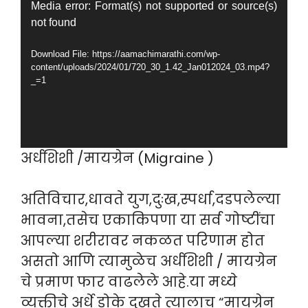
Video
Media error: Format(s) not supported or source(s)
not found
Player
Download File: https://aamachimarathi.com/wp-
content/uploads/2024/01/720_30_1.42_Jan012024_03.mp4?
_=1
अर्धशिशी /मायग्रेन (Migraine )
अतिविचार,धावते युग,दुःख,स्पर्धा,दडपलेल्या
भावना,तसेच एकाकिपणा या सर्व गोष्टींचा
आपल्या शरीरावर नकळत परिणाम होत
असतो आणि त्यामुळेच अर्धशिशी / मायग्रेन
चे प्रमाण फार वाढलेले आहे.या मध्ये
व्यक्तीचे अर्धे डोके दुखते त्यालाच “मायग्रेन