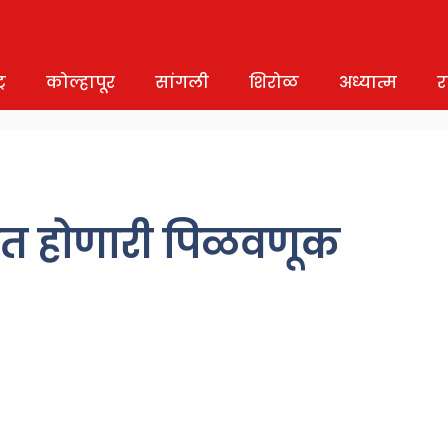
र
कोल्हापूर
सांगली
शिरोळ
अध्यात्म
र
तीत होणारी पिळवणूक