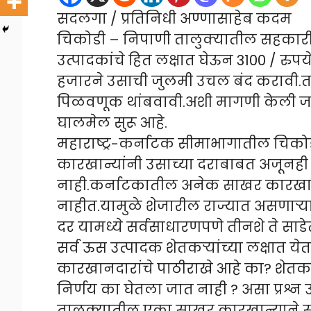
सदलगा / प्रतिनिधी अण्णासाहेब कदम
चिकोडी – निपाणी तालुक्यातील सहकार
उत्पादकांचे हित लक्षात घेऊन 3100 / रुप
हजारने उसाची जुलमी उचल बंद करावी.तस
पिळवणूक थांबवावी.अशी मागणी केली जात
घालमेल सुरू आहे.
महाराष्ट्र-कर्नाटक सीमाभागातील चिक
कारखान्यांनी उसाच्या दराबाबत अजूनही
नाही.कर्नाटकातील अनेक साखर कारखाने 
नाहीत.यामुळे शेजारील राज्यात असणाऱ्
दर यामध्ये सर्वसाधारणपणे तीनशे ते सा
सर्व ऊस उत्पादक शेतकऱ्यांच्या लक्षात 
कारखानदारांचे पाठीराखे आहे का? शेतकऱ्य
निर्णय का घेतला जात नाही ? असा प्रश्न
तालुक्यातील एका साखर कारखान्याने सु