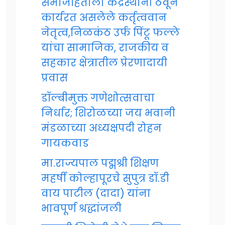
समाजहिताला केंद्रस्थानी ठेवून
कार्यरत असलेले कर्तृत्ववान
नेतृत्व,निळकंठ उर्फ पिंटू फल्ले
यांचा सामाजिक, राजकीय व
सहकार क्षेत्रातील प्रेरणादायी
प्रवास
डॉल्बीमुक्त गणेशोत्सवाचा
निर्धार; शिरोळच्या जय भवानी
मंडळाच्या अध्यक्षपदी रोहन
गायकवाड
मा.राज्यपाल पद्मश्री शिक्षण
महर्षी कोल्हापूरचे सुपुत्र डॉ.डी
वाय पाटील (दादा) यांना
भावपूर्ण श्रद्धांजली