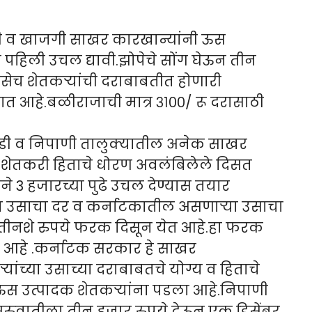
ी व खाजगी साखर कारखान्यांनी ऊस
ये पहिली उचल द्यावी.झोपेचे सोंग घेऊन तीन
ेच शेतकऱ्यांची दराबाबतीत होणारी
 आहे.बळीराजाची मात्र ३१००/ रू दरासाठी
ोडी व निपाणी तालुक्यातील अनेक साखर
 शेतकरी हिताचे धोरण अवलंबिलेले दिसत
3 हजारच्या पुढे उचल देण्यास तयार
या उसाचा दर व कर्नाटकातील असणाऱ्या उसाचा
डेतीनशे रुपये फरक दिसून येत आहे.हा फरक
येत आहे .कर्नाटक सरकार हे साखर
ांच्या उसाच्या दराबाबतचे योग्य व हिताचे
 ऊस उत्पादक शेतकऱ्यांना पडला आहे.निपाणी
रुवातीला तीन हजार रुपये देऊन एक डिसेंबर