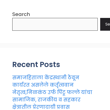
Search
Se
Recent Posts
समाजहिताला केंद्रस्थानी ठेवून
कार्यरत असलेले कर्तृत्ववान
नेतृत्व,निळकंठ उर्फ पिंटू फल्ले यांचा
सामाजिक, राजकीय व सहकार
क्षेत्रातील प्रेरणादायी प्रवास