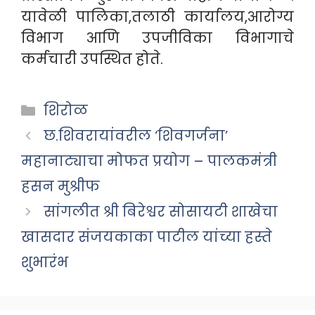
यावेळी पालिका,तलाठी कार्यालय,आरोग्य
विभाग आणि उपजीविका विभागाचे
कर्मचारी उपस्थित होते.
Categories
शिरोळ
छ.शिवरायांवरील ‘शिवगर्जना’
महानाट्याचा मोफत प्रयोग – पालकमंत्री
हसन मुश्रीफ
सांगलीत श्री बिरेश्वर सोसायटी शाखेचा
खासदार संजयकाका पाटील यांच्या हस्ते
शुभारंभ