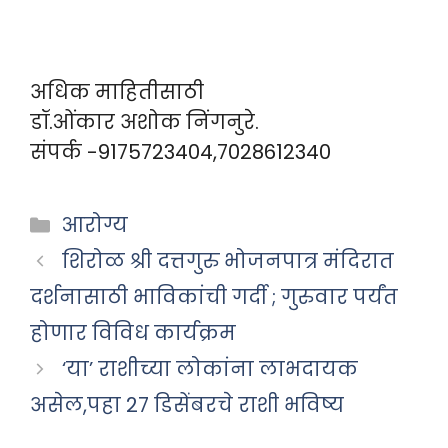
अधिक माहितीसाठी
डॉ.ओंकार अशोक निंगनुरे.
संपर्क -9175723404,7028612340
Categories
आरोग्य
शिरोळ श्री दत्तगुरु भोजनपात्र मंदिरात
दर्शनासाठी भाविकांची गर्दी ; गुरुवार पर्यंत
होणार विविध कार्यक्रम
‘या’ राशीच्या लोकांना लाभदायक
असेल,पहा 27 डिसेंबरचे राशी भविष्य