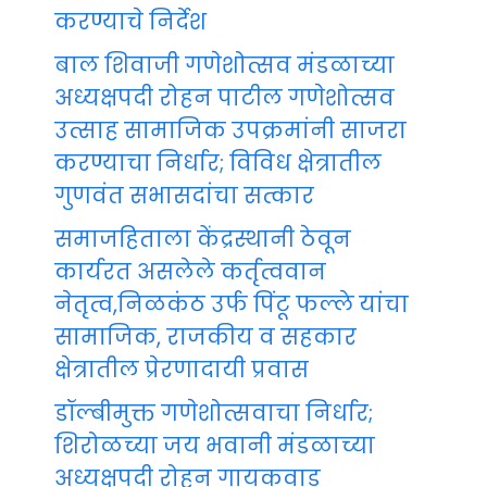
करण्याचे निर्देश
बाल शिवाजी गणेशोत्सव मंडळाच्या
अध्यक्षपदी रोहन पाटील गणेशोत्सव
उत्साह सामाजिक उपक्रमांनी साजरा
करण्याचा निर्धार; विविध क्षेत्रातील
गुणवंत सभासदांचा सत्कार
समाजहिताला केंद्रस्थानी ठेवून
कार्यरत असलेले कर्तृत्ववान
नेतृत्व,निळकंठ उर्फ पिंटू फल्ले यांचा
सामाजिक, राजकीय व सहकार
क्षेत्रातील प्रेरणादायी प्रवास
डॉल्बीमुक्त गणेशोत्सवाचा निर्धार;
शिरोळच्या जय भवानी मंडळाच्या
अध्यक्षपदी रोहन गायकवाड