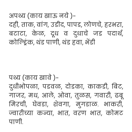
अपथ्य (काय खाऊ नये )-
दही, ताक, वांग, उडीद, पापड, लोणचे, हरभरा,
बटाटा, केळ, दूध व दुधाचे जड पदार्थ,
कोल्ड्रिंक, थंड पाणी, थंड हवा, भेंडी
पथ्य (काय खावे )-
दुधीभोपळा, पडवळ, दोडका, काकडी, बिट,
गाजर, मध, आले, ओवा, तुळस, गवारी, ढबू
मिरची, घेवडा, शेवगा, मुगडाळ. भाकरी,
ज्वारीच्या कन्या, भात, वरण भात, कोमट
पाणी.