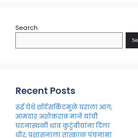
Search
Se
Recent Posts
रुई येथे शॉर्टसर्किटमुळे घराला आग;
आमदार अशोकराव माने यांची
घटनास्थळी धाव कुटुंबीयांना दिला
धीर; प्रशासनाला तात्काळ पंचनामा