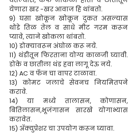
घेतल्यास, कफ मोकळा होतो व छातीतून
येणारा खर -खर आवाज हि थांबतो.
9) घसा खोकून खोकून दुकत असल्यास
थोडे तिळ तेल व साधे मीट गरम करून
प्यावे, त्याने खोकला थांबतो.
10) डोक्यावरून अंघोळ करू नये.
11) थंडीतून फिरताना योग्य काळजी घ्यावी.
डोके व छातीला थंड हवा लागू देऊ नये.
12) AC व फॅन चा वापर टाळावा.
13) कोमट जलाचे सेवनच नियमितपने
करावे.
14) या मध्ये तालासन, कोणासन,
बितिलासन,भूजंगासन सारखे योगाभ्यास
करावेत.
15)
ॲक्युप्रेशर चा उपयोग करून घ्यावा.