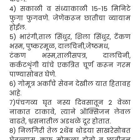
4) सकाळी व संध्याकाळी 15-15 मिनिटे
फुगा फुगवणे. जेणेकरून छातीचा व्यायाम
होईल.
5) भारंगी,ताल सिंधुर, शिला सिंधुर, टँकण
भस्म, पुष्करमूळ, दालचिनी,जेष्ठमध,
टंकण भस्म,तालीसपत्र, दालचिनी,
कर्कटशृंगी यांचे एकत्रित चूर्ण करून गरम
पाण्यासोबत घेणे.
6) गोमूत्र अर्काचे सेवन देखील यात हितावह
आहे.
7)पंचगव्य घृत नस्य दिवसातून 2 वेळा
नाकात टाकावे, त्याने ऑक्सिजन लेवल
वाढते, श्वसनातील अडथळे दूर होतात.
8) निलगिरी तेल 2थेंब थोडया साखरेसोबत