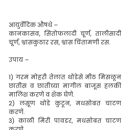
आयुर्वेदिक औषधे –
कानकासव, सितोफलादी चूर्ण, तालीसादी
चूर्ण, श्वासकुठार रस, श्वास चिंतामणी रस.
उपाय –
1) गरम मोहरी तेलात थोडेसे मीठ मिसळून
छातीस व छातीच्या मागील बाजूस हलकी
मालिश करणे व शेक घेणे.
2) लसूण थोडे कुटून, मधसोबत चाटण
करणे.
3) काळी मिरी पावडर, मधसोबत चाटण
करणे.