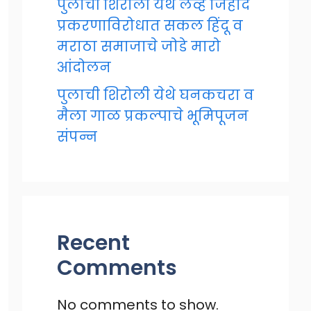
पुलाची शिरोली येथे लव्ह जिहाद
प्रकरणाविरोधात सकल हिंदू व
मराठा समाजाचे जोडे मारो
आंदोलन
पुलाची शिरोली येथे घनकचरा व
मैला गाळ प्रकल्पाचे भूमिपूजन
संपन्न
Recent
Comments
No comments to show.