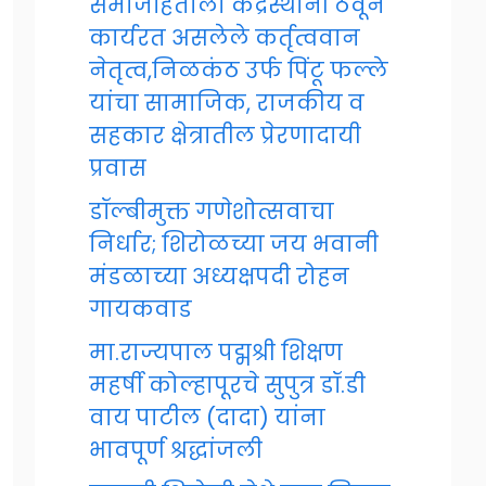
समाजहिताला केंद्रस्थानी ठेवून
कार्यरत असलेले कर्तृत्ववान
नेतृत्व,निळकंठ उर्फ पिंटू फल्ले
यांचा सामाजिक, राजकीय व
सहकार क्षेत्रातील प्रेरणादायी
प्रवास
डॉल्बीमुक्त गणेशोत्सवाचा
निर्धार; शिरोळच्या जय भवानी
मंडळाच्या अध्यक्षपदी रोहन
गायकवाड
मा.राज्यपाल पद्मश्री शिक्षण
महर्षी कोल्हापूरचे सुपुत्र डॉ.डी
वाय पाटील (दादा) यांना
भावपूर्ण श्रद्धांजली