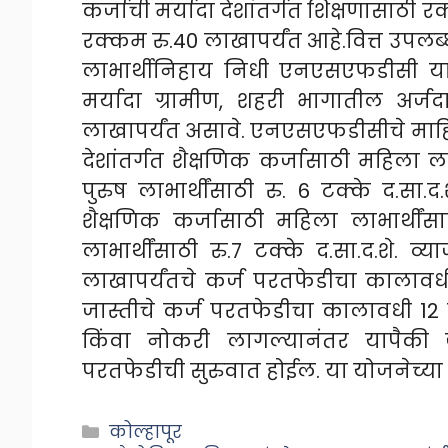
कर्जाची मर्यादा देशांतर्गत शिक्षणासाठी र
रक्कम रु.40 लाखापर्यंत आहे.वित्त उपलब
लाभार्थीनिहाय निधी एनएसएफडीसी यांच
मर्यादा ग्रामीण, शहरी भागातील अर्जद
लाखापर्यंत असावे. एनएसएफडीसीचे माहि
देशांतर्गत शैक्षणिक कर्जासाठी महिला लाभ
पुरुष लाभार्थींसाठी रु. 6 टक्के द.सा.
शैक्षणिक कर्जासाठी महिला लाभार्थींसा
लाभार्थींसाठी रु.7 टक्के द.सा.द.शे. 
लाखापर्यंतचे कर्ज परतफेडीचा कालावधी
जास्तीचे कर्ज परतफेडीचा कालावधी 12 वर
किंवा नोकरी लागल्यानंतर यापैकी ज
परतफेडीची सुरुवात होईल. या योजनेच्या 
Categories
कोल्हापूर