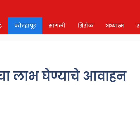
र
कोल्हापूर
सांगली
शिरोळ
अध्यात्म
र
चा लाभ घेण्याचे आवाहन