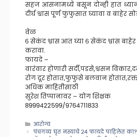
सहज आसनामध्ये बसून दोन्ही हात ध्यान 
दीर्घ श्वास पूर्ण फुफुसात घ्यावा व बाहेर स
वेळ
६ सेकंद श्वास आत घ्या ६ सेकंद श्वास बाहे
करावा.
फायदे –
वारंवार होणारी सर्दी,पडसे,श्वसन विका
रोग दूर होतात,फुफुसे बलवान होतात,रक्त शु
अधिक माहितीसाठी
सुरेश तिप्पानावर – योग शिक्षक
8999422599/9764711833
Categories
आरोग्य
पंचगव्य घृत नस्याचे २४ फायदे पाहिलेत का