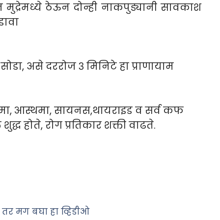
मुद्रेमध्ये ठेऊन दोन्ही नाकपुड्यानी सावकाश
ोडावा
र सोडा, असे दररोज ३ मिनिटे हा प्राणायाम
र,दमा, आस्थमा, सायनस,थायराइड व सर्व कफ
द्ध होते, रोग प्रतिकार शक्ती वाढते.
? तर मग बघा हा व्हिडीओ