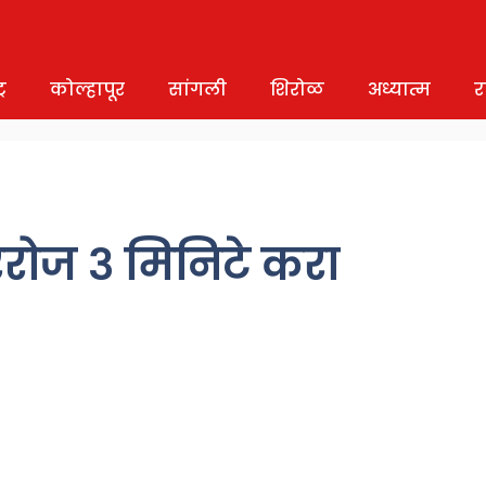
र
कोल्हापूर
सांगली
शिरोळ
अध्यात्म
र
दररोज ३ मिनिटे करा