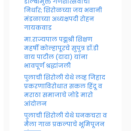
डॉल्बीमुक्त गणेशोत्सवाचा
निर्धार; शिरोळच्या जय भवानी
मंडळाच्या अध्यक्षपदी रोहन
गायकवाड
मा.राज्यपाल पद्मश्री शिक्षण
महर्षी कोल्हापूरचे सुपुत्र डॉ.डी
वाय पाटील (दादा) यांना
भावपूर्ण श्रद्धांजली
पुलाची शिरोली येथे लव्ह जिहाद
प्रकरणाविरोधात सकल हिंदू व
मराठा समाजाचे जोडे मारो
आंदोलन
पुलाची शिरोली येथे घनकचरा व
मैला गाळ प्रकल्पाचे भूमिपूजन