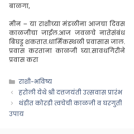
बाळगा,
मीन – या राशीच्या मंडळीना आजचा दिवस
काळजीचा जाईल.आज जवळचे नातेसंबंध
बिघडू शकतात.धार्मिकस्थळी प्रवासास जाल.
प्रवास करताना काळजी घ्या.सावधगिरीने
प्रवास करा
Categories
राशी-भविष्य
हरोली येथे श्री दत्तजयंती उत्सवास प्रारंभ
थंडीत कोरडी त्वचेची काळजी व घरगुती
उपाय