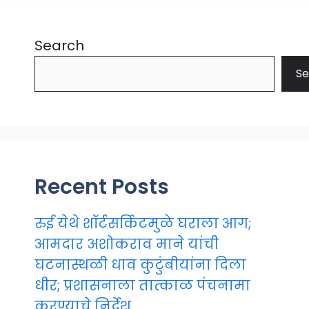
Search
Se
Recent Posts
रुई येथे शॉर्टसर्किटमुळे घराला आग;
आमदार अशोकराव माने यांची
घटनास्थळी धाव कुटुंबीयांना दिला
धीर; प्रशासनाला तात्काळ पंचनामा
करण्याचे निर्देश