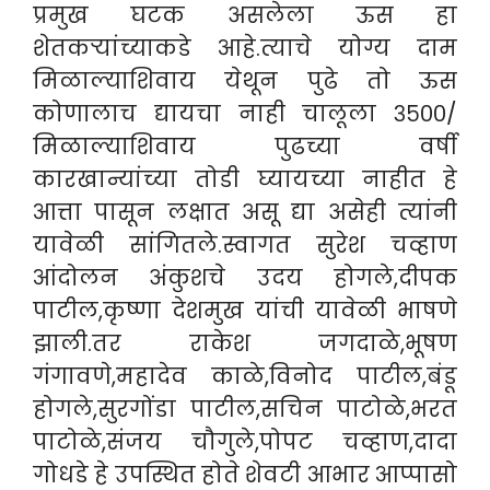
प्रमुख घटक असलेला ऊस हा
शेतकऱ्यांच्याकडे आहे.त्याचे योग्य दाम
मिळाल्याशिवाय येथून पुढे तो ऊस
कोणालाच द्यायचा नाही चालूला ३५००/
मिळाल्याशिवाय पुढच्या वर्षी
कारखान्यांच्या तोडी घ्यायच्या नाहीत हे
आत्ता पासून लक्षात असू द्या असेही त्यांनी
यावेळी सांगितले.स्वागत सुरेश चव्हाण
आंदोलन अंकुशचे उदय होगले,दीपक
पाटील,कृष्णा देशमुख यांची यावेळी भाषणे
झाली.तर राकेश जगदाळे,भूषण
गंगावणे,महादेव काळे,विनोद पाटील,बंडू
होगले,सुरगोंडा पाटील,सचिन पाटोळे,भरत
पाटोळे,संजय चौगुले,पोपट चव्हाण,दादा
गोधडे हे उपस्थित होते शेवटी आभार आप्पासो