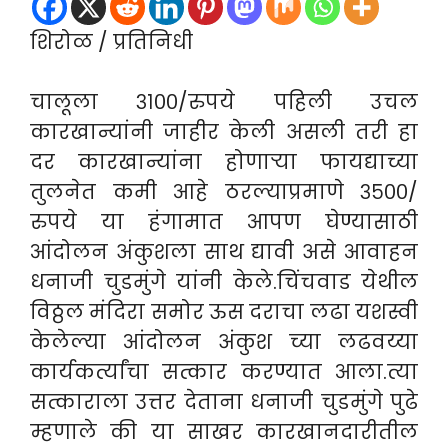
शिरोळ / प्रतिनिधी
चालूला ३१००/रुपये पहिली उचल
कारखान्यांनी जाहीर केली असली तरी हा
दर कारखान्यांना होणाऱ्या फायद्याच्या
तुलनेत कमी आहे ठरल्याप्रमाणे ३५००/
रुपये या हंगामात आपण घेण्यासाठी
आंदोलन अंकुशला साथ द्यावी असे आवाहन
धनाजी चुडमुंगे यांनी केले.चिंचवाड येथील
विठ्ठल मंदिरा समोर ऊस दराचा लढा यशस्वी
केलेल्या आंदोलन अंकुश च्या लढवय्या
कार्यकर्त्यांचा सत्कार करण्यात आला.त्या
सत्काराला उत्तर देताना धनाजी चुडमुंगे पुढे
म्हणाले की या साखर कारखानदारीतील