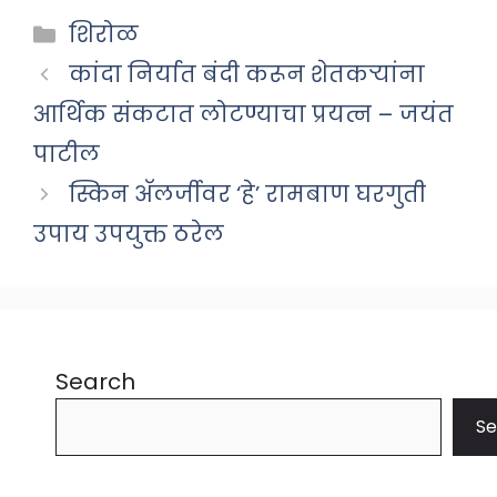
Categories
शिरोळ
कांदा निर्यात बंदी करून शेतकऱ्यांना
आर्थिक संकटात लोटण्याचा प्रयत्न – जयंत
पाटील
स्किन अ‍ॅलर्जीवर ‘हे’ रामबाण घरगुती
उपाय उपयुक्त ठरेल
Search
Se