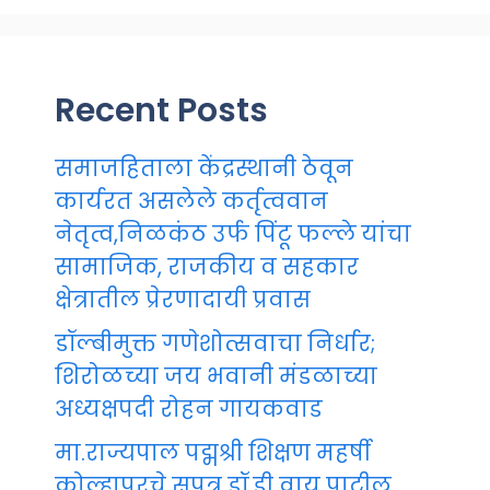
Recent Posts
समाजहिताला केंद्रस्थानी ठेवून
कार्यरत असलेले कर्तृत्ववान
नेतृत्व,निळकंठ उर्फ पिंटू फल्ले यांचा
सामाजिक, राजकीय व सहकार
क्षेत्रातील प्रेरणादायी प्रवास
डॉल्बीमुक्त गणेशोत्सवाचा निर्धार;
शिरोळच्या जय भवानी मंडळाच्या
अध्यक्षपदी रोहन गायकवाड
मा.राज्यपाल पद्मश्री शिक्षण महर्षी
कोल्हापूरचे सुपुत्र डॉ.डी वाय पाटील