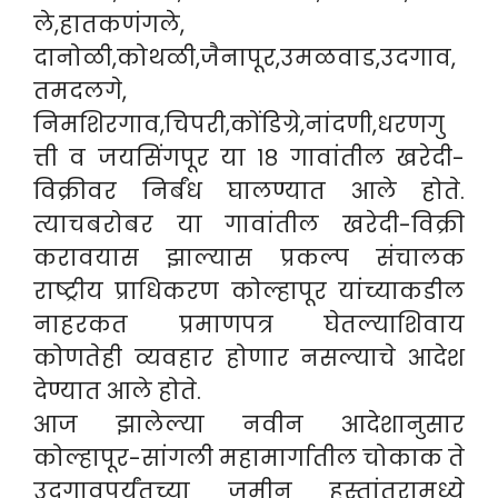
ले,हातकणंगले,
दानोळी,कोथळी,जैनापूर,उमळवाड,उदगाव,
तमदलगे,
निमशिरगाव,चिपरी,कोंडिग्रे,नांदणी,धरणगु
त्ती व जयसिंगपूर या १८ गावांतील खरेदी-
विक्रीवर निर्बंध घालण्यात आले होते.
त्याचबरोबर या गावांतील खरेदी-विक्री
करावयास झाल्यास प्रकल्प संचालक
राष्ट्रीय प्राधिकरण कोल्हापूर यांच्याकडील
नाहरकत प्रमाणपत्र घेतल्याशिवाय
कोणतेही व्यवहार होणार नसल्याचे आदेश
देण्यात आले होते.
आज झालेल्या नवीन आदेशानुसार
कोल्हापूर-सांगली महामार्गातील चोकाक ते
उदगावपर्यंतच्या जमीन हस्तांतरामध्ये