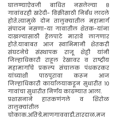
घालण्याऐवजी बाधित नसलेल्या ८
गावांवरही खरेदी- विक्रीसाठी निर्बंध लादले
होते.त्यामुळे दोन तालुक्यातील महामार्ग
संपादन नसणा-या गावातील शेतक-यांना
दाखल्यासाठी हेलपाटे मारावे लागणार
होते.याबाबत आज स्वाभिमानी शेतकरी
संघटनेचे संस्थापक राजू शेट्टी यांनी
जिल्हाधिकारी राहूल रेखावर व राष्ट्रीय
महामार्गाचे प्रकल्प संचालक पंधकरकर
यांच्याशी पाठपुरावा करून आज
जिल्हाधिकारी कार्यालयाकडून सुधारीत १०
गावांचा सुधारीत निर्णय काढण्यात आला.
प्रशासनाने हातकणंगले व शिरोळ
तालुक्यांतील
चोकाक,अतिग्रे,माणगाववाडी,तारदाळ,मज