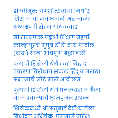
डॉल्बीमुक्त गणेशोत्सवाचा निर्धार;
शिरोळच्या जय भवानी मंडळाच्या
अध्यक्षपदी रोहन गायकवाड
मा.राज्यपाल पद्मश्री शिक्षण महर्षी
कोल्हापूरचे सुपुत्र डॉ.डी वाय पाटील
(दादा) यांना भावपूर्ण श्रद्धांजली
पुलाची शिरोली येथे लव्ह जिहाद
प्रकरणाविरोधात सकल हिंदू व मराठा
समाजाचे जोडे मारो आंदोलन
पुलाची शिरोली येथे घनकचरा व मैला
गाळ प्रकल्पाचे भूमिपूजन संपन्न
शिरोळमध्ये श्री संतुबाई देवी यात्रेला
विधीवत अभिषेक, पूजनाने प्रारंभ;