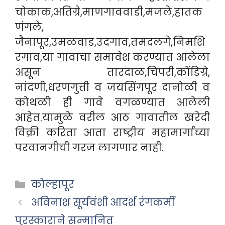
चोकाक,अतिग्रे,माणगाववाडी,मजले,हातक
णंगले,
जैनापूर,उमळवाड,उदगाव,तमदलगे,निमशि
रगाव,या गावाचा समावेश करण्यात आलेला
असून तारदाळ,चिपरी,कोंडिग्रे,
नांदणी,धरणगुत्ती व जयसिंगपूर दानोळी व
कोथळी ही गावे वगळण्यात आलेली
आहेत.यामुळे वरील आठ गावातील खरेदी
विक्री करिता आता राष्ट्रीय महामार्गाच्या
परवानगीची गरज लागणार नाही.
Categories
कोल्हापूर
अविनाश सूर्यवंशी आदर्श रंगकर्मी
पुरस्काराने सन्मानित