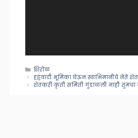
Categories
शिरोळ
हट्टवादी भूमिका घेऊन स्वाभिमानीचे नेते शेत
शेतकरी कृती समिती गुंडाळली नाही तुमचा गै