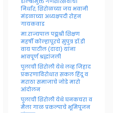
डॉल्बीमुक्त गणेशोत्सवाचा
निर्धार; शिरोळच्या जय भवानी
मंडळाच्या अध्यक्षपदी रोहन
गायकवाड
मा.राज्यपाल पद्मश्री शिक्षण
महर्षी कोल्हापूरचे सुपुत्र डॉ.डी
वाय पाटील (दादा) यांना
भावपूर्ण श्रद्धांजली
पुलाची शिरोली येथे लव्ह जिहाद
प्रकरणाविरोधात सकल हिंदू व
मराठा समाजाचे जोडे मारो
आंदोलन
पुलाची शिरोली येथे घनकचरा व
मैला गाळ प्रकल्पाचे भूमिपूजन