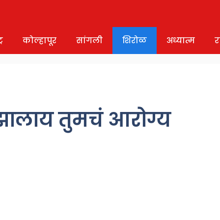
र
कोल्हापूर
सांगली
शिरोळ
अध्यात्म
र
रं झालाय तुमचं आरोग्य