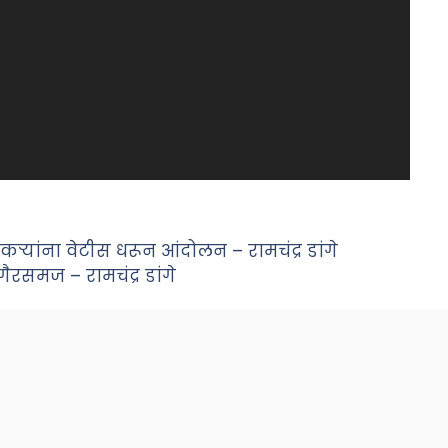
कऱ्यांना वेटीस धरून आंदोलन – रामचंद्र डांगे
रसमज – रामचंद्र डांगे