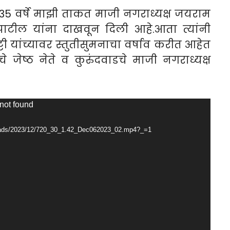
35 वर्षे माझी ताकत माजी नगराध्यक्ष जयराम
पाटील यांना दाखवून दिली आहे.आता त्यांनी
्टी यांच्यावर स्तुतीसुमनाचा वर्षाव करीत आहेत
ेष्ठ नेते व कुरुंदवाडचे माजी नगराध्यक्ष
 not found
ploads/2023/12/720_30_1.42_Dec062023_02.mp4?_=1