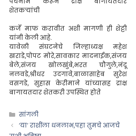
पंचनामे करून द्राक्ष बागायतदार
शेतकऱ्यांची
कर्जे माफ करावीत अशी मागणी ही शेट्टी
यांनी केली आहे.
यावेळी संघटनेचे जिल्हाध्यक्ष महेश
खराडे,पोपट मोरे,सावकार मादनाईक,संजय
बेले,संजय खोलखुंबे,भरत चौगुले,नंदू
नलवडे,श्रीधर उदगावे,बाळासाहेब सुरेश
वसगडे, सुहास केरीमाने यांच्यासह द्राक्ष
बागायतदार शेतकरी उपस्थित होते
Categories
सांगली
‘या’ राशींला धनलाभ,पहा तुमचे आजचे