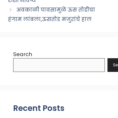
राशी भविष्य
अवकाळी पावसामुळे ऊस तोडीचा
हंगाम लांबला,ऊसतोड मजुरांचे हाल
Search
Se
Recent Posts