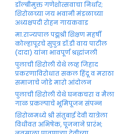
डॉल्बीमुक्त गणेशोत्सवाचा निर्धार;
शिरोळच्या जय भवानी मंडळाच्या
अध्यक्षपदी रोहन गायकवाड
मा.राज्यपाल पद्मश्री शिक्षण महर्षी
कोल्हापूरचे सुपुत्र डॉ.डी वाय पाटील
(दादा) यांना भावपूर्ण श्रद्धांजली
पुलाची शिरोली येथे लव्ह जिहाद
प्रकरणाविरोधात सकल हिंदू व मराठा
समाजाचे जोडे मारो आंदोलन
पुलाची शिरोली येथे घनकचरा व मैला
गाळ प्रकल्पाचे भूमिपूजन संपन्न
शिरोळमध्ये श्री संतुबाई देवी यात्रेला
विधीवत अभिषेक, पूजनाने प्रारंभ;
नवसाला पावणाऱ्या देवीच्या