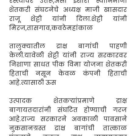
रस्त्यावर उतरू,असा इशारा स्वाभिमानी
शेतकरी संघटनेचे अध्यक्ष माजी खासदार
राजू शेट्टी यांनी दिला.शेट्टी यांनी
मिरज,तासगाव,कवठेमहांकाळ
तालुक्यातील द्राक्ष बागांची पाहणी
केली.यावेळी शेट्टी यांनी राज्य सरकारवर
निशाणा साधत पीक विमा योजना शेतकरी
हिताची नसून केवळ कंपनी हिताची
आहे.त्यासाठी ऊस
उत्पादक शेतकऱ्यांप्रमाणे द्राक्ष
बागायतदारांनी संघटित होण्याची गरज
आहे.राज्य सरकारने अवकाळी पावसाने
नुकसानग्रस्त द्राक्ष बागांची तात्काळ