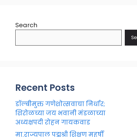
Search
Se
Recent Posts
डॉल्बीमुक्त गणेशोत्सवाचा निर्धार;
शिरोळच्या जय भवानी मंडळाच्या
अध्यक्षपदी रोहन गायकवाड
मा.राज्यपाल पद्मश्री शिक्षण महर्षी