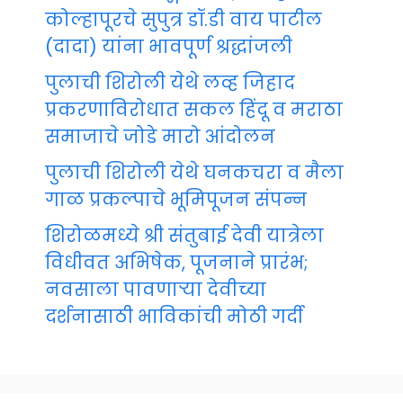
कोल्हापूरचे सुपुत्र डॉ.डी वाय पाटील
(दादा) यांना भावपूर्ण श्रद्धांजली
पुलाची शिरोली येथे लव्ह जिहाद
प्रकरणाविरोधात सकल हिंदू व मराठा
समाजाचे जोडे मारो आंदोलन
पुलाची शिरोली येथे घनकचरा व मैला
गाळ प्रकल्पाचे भूमिपूजन संपन्न
शिरोळमध्ये श्री संतुबाई देवी यात्रेला
विधीवत अभिषेक, पूजनाने प्रारंभ;
नवसाला पावणाऱ्या देवीच्या
दर्शनासाठी भाविकांची मोठी गर्दी