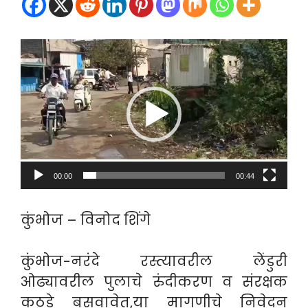
Video
Player
00:00
00:44
कुंभोज – विनोद शिंगे
कुंभोज-नरंदे रस्त्यावरील लेंडुरी
ओढ्यावरील पुलाचे रुंदीकरण व संरक्षक
कठडे बसवावेत,या मागणीचे निवेदन