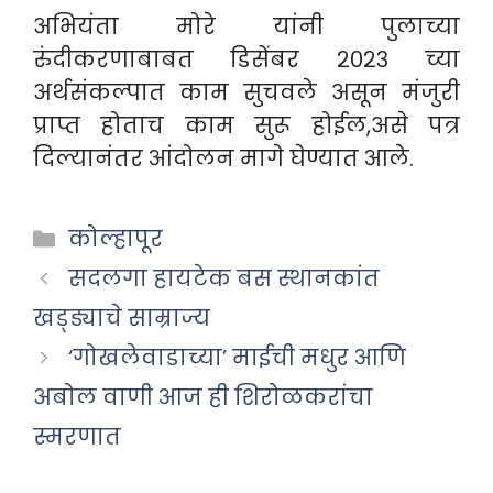
अभियंता मोरे यांनी पुलाच्या
रुंदीकरणाबाबत डिसेंबर २०२३ च्या
अर्थसंकल्पात काम सुचवले असून मंजुरी
प्राप्त होताच काम सुरू होईल,असे पत्र
दिल्यानंतर आंदोलन मागे घेण्यात आले.
Categories
कोल्हापूर
सदलगा हायटेक बस स्थानकांत
खड्ड्याचे साम्राज्य
‘गोखलेवाडाच्या’ माईची मधुर आणि
अबोल वाणी आज ही शिरोळकरांचा
स्मरणात