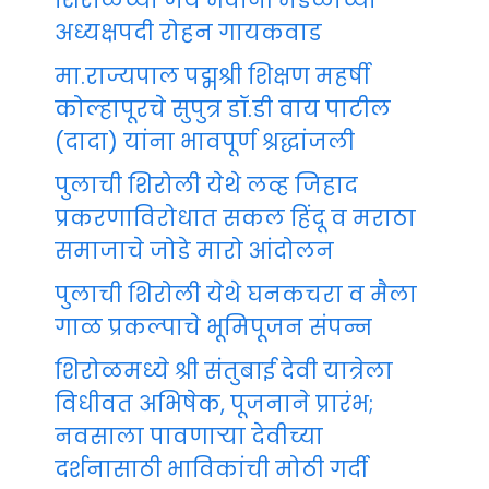
शिरोळच्या जय भवानी मंडळाच्या
अध्यक्षपदी रोहन गायकवाड
मा.राज्यपाल पद्मश्री शिक्षण महर्षी
कोल्हापूरचे सुपुत्र डॉ.डी वाय पाटील
(दादा) यांना भावपूर्ण श्रद्धांजली
पुलाची शिरोली येथे लव्ह जिहाद
प्रकरणाविरोधात सकल हिंदू व मराठा
समाजाचे जोडे मारो आंदोलन
पुलाची शिरोली येथे घनकचरा व मैला
गाळ प्रकल्पाचे भूमिपूजन संपन्न
शिरोळमध्ये श्री संतुबाई देवी यात्रेला
विधीवत अभिषेक, पूजनाने प्रारंभ;
नवसाला पावणाऱ्या देवीच्या
दर्शनासाठी भाविकांची मोठी गर्दी