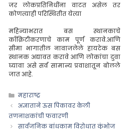
जर लोकप्रतिनिधींना वाटत असेल तर
कोणत्याही परिस्थितीत येत्या
महिन्याभरात बस स्थानकाचे
कॉंक्रिटीकरणाचे काम पूर्ण करावे.आणि
सीमा भागातील नावाजलेले हायटेक बस
स्थानक अद्यावत करावे आणि लोकांचा दुवा
घ्यावा असे सर्व सामान्य प्रवाशातून बोलले
जात आहे.
Categories
महाराष्ट्र
अज्ञाताने ऊस पिकावर केली
तणनाशकांची फवारणी
सार्वजनिक बांधकाम विरोधात कुंभोज