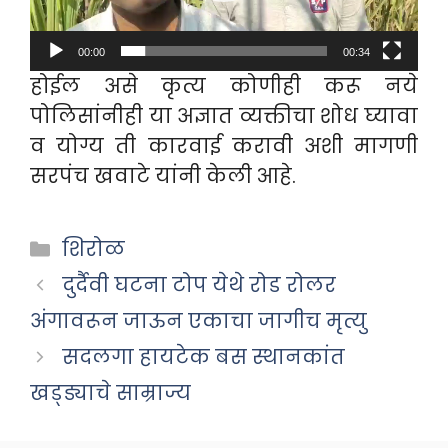
00:00
00:34
होईल असे कृत्य कोणीही करू नये
पोलिसांनीही या अज्ञात व्यक्तीचा शोध घ्यावा
व योग्य ती कारवाई करावी अशी मागणी
सरपंच खवाटे यांनी केली आहे.
Categories
शिरोळ
दुर्दैवी घटना टोप येथे रोड रोलर
अंगावरून जाऊन एकाचा जागीच मृत्यु
सदलगा हायटेक बस स्थानकांत
खड्ड्याचे साम्राज्य