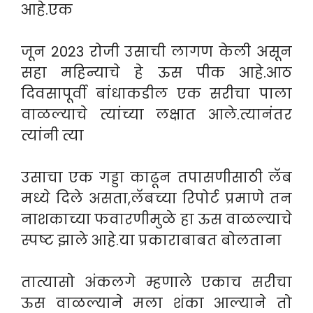
आहे.एक
जून 2023 रोजी उसाची लागण केली असून
सहा महिन्याचे हे ऊस पीक आहे.आठ
दिवसापूर्वी बांधाकडील एक सरीचा पाला
वाळल्याचे त्यांच्या लक्षात आले.त्यानंतर
त्यांनी त्या
उसाचा एक गड्डा काढून तपासणीसाठी लॅब
मध्ये दिले असता,लॅबच्या रिपोर्ट प्रमाणे तन
नाशकाच्या फवारणीमुळे हा ऊस वाळल्याचे
स्पष्ट झाले आहे.या प्रकाराबाबत बोलताना
तात्यासो अंकलगे म्हणाले एकाच सरीचा
ऊस वाळल्याने मला शंका आल्याने तो