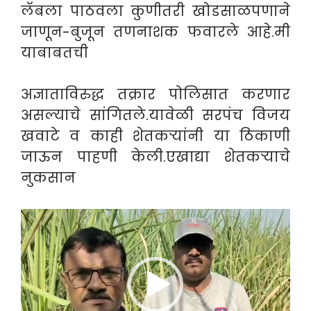
लॅबला पाठवला कुणीतरी खोडसाळपणाने
जाणून-बुजून तणनाशक फवारले आहे.मी
याबाबतची
अज्ञाताविरुद्ध तक्रार पोलिसात करणार
असल्याचे सांगितले.यावेळी सरपंच विजय
खवाटे व काही शेतकऱ्यांनी या ठिकाणी
जाऊन पाहणी केली.एखाद्या शेतकऱ्याचे
नुकसान
Video
Player