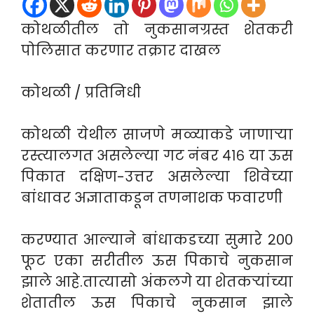
कोथळीतील तो नुकसानग्रस्त शेतकरी
पोलिसात करणार तक्रार दाखल
कोथळी / प्रतिनिधी
कोथळी येथील साजणे मळ्याकडे जाणाऱ्या
रस्त्यालगत असलेल्या गट नंबर ४१६ या ऊस
पिकात दक्षिण-उत्तर असलेल्या शिवेच्या
बांधावर अज्ञाताकडून तणनाशक फवारणी
करण्यात आल्याने बांधाकडच्या सुमारे २००
फूट एका सरीतील ऊस पिकाचे नुकसान
झाले आहे.तात्यासो अंकलगे या शेतकऱ्यांच्या
शेतातील ऊस पिकाचे नुकसान झाले