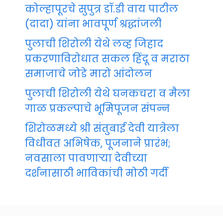
कोल्हापूरचे सुपुत्र डॉ.डी वाय पाटील
(दादा) यांना भावपूर्ण श्रद्धांजली
पुलाची शिरोली येथे लव्ह जिहाद
प्रकरणाविरोधात सकल हिंदू व मराठा
समाजाचे जोडे मारो आंदोलन
पुलाची शिरोली येथे घनकचरा व मैला
गाळ प्रकल्पाचे भूमिपूजन संपन्न
शिरोळमध्ये श्री संतुबाई देवी यात्रेला
विधीवत अभिषेक, पूजनाने प्रारंभ;
नवसाला पावणाऱ्या देवीच्या
दर्शनासाठी भाविकांची मोठी गर्दी