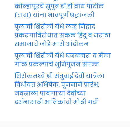
कोल्हापूरचे सुपुत्र डॉ.डी वाय पाटील
(दादा) यांना भावपूर्ण श्रद्धांजली
पुलाची शिरोली येथे लव्ह जिहाद
प्रकरणाविरोधात सकल हिंदू व मराठा
समाजाचे जोडे मारो आंदोलन
पुलाची शिरोली येथे घनकचरा व मैला
गाळ प्रकल्पाचे भूमिपूजन संपन्न
शिरोळमध्ये श्री संतुबाई देवी यात्रेला
विधीवत अभिषेक, पूजनाने प्रारंभ;
नवसाला पावणाऱ्या देवीच्या
दर्शनासाठी भाविकांची मोठी गर्दी