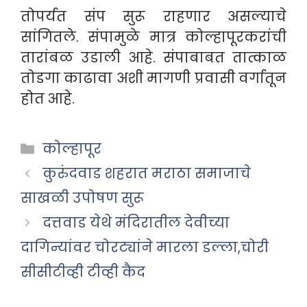
तोपर्यत संप सुरू राहणार असल्याचे
सांगितले. संपामुळे मात्र कोल्हापूरकरांची
तारांबळ उडाली आहे. संपाबाबत तात्काळ
तोडगा काढावा अशी मागणी प्रवासी वर्गातून
होत आहे.
Categories
कोल्हापूर
कुरुंदवाड शहरात मराठा समाजाचे
साखळी उपोषण सुरू
दत्तवाड येथे मंदिरातील देवीच्या
दागिन्यांवर चोरट्यांने मारला डल्ला,चोरी
सीसीटीव्ही टीव्ही कैद