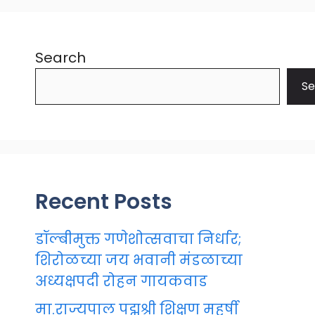
Search
Se
Recent Posts
डॉल्बीमुक्त गणेशोत्सवाचा निर्धार;
शिरोळच्या जय भवानी मंडळाच्या
अध्यक्षपदी रोहन गायकवाड
मा.राज्यपाल पद्मश्री शिक्षण महर्षी