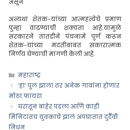
असून
अन्यथा शेतक-यांच्या आत्महत्येचे प्रमाण
पुन्हा वाढण्याची शक्यता आहे.यामुळे
सरकारने तातडीने पंचनामे पुर्ण करून
शेतक-यांच्या मदतीबाबत सकारात्मक
निर्णय घेण्याची मागणी केली आहे.
Categories
महाराष्ट्र
‘हा’ पुल झाला तर अनेक गावांना होणार
मोठा फायदा
घरातून बाहेर पडला आणि काही
मिनिटातच युवकाचे झालं अपघातात दुर्दैवी
निधन