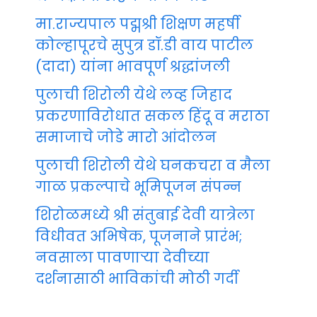
मा.राज्यपाल पद्मश्री शिक्षण महर्षी
कोल्हापूरचे सुपुत्र डॉ.डी वाय पाटील
(दादा) यांना भावपूर्ण श्रद्धांजली
पुलाची शिरोली येथे लव्ह जिहाद
प्रकरणाविरोधात सकल हिंदू व मराठा
समाजाचे जोडे मारो आंदोलन
पुलाची शिरोली येथे घनकचरा व मैला
गाळ प्रकल्पाचे भूमिपूजन संपन्न
शिरोळमध्ये श्री संतुबाई देवी यात्रेला
विधीवत अभिषेक, पूजनाने प्रारंभ;
नवसाला पावणाऱ्या देवीच्या
दर्शनासाठी भाविकांची मोठी गर्दी