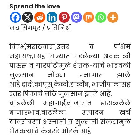
Spread the love
जयसिंगपूर / प्रतिनिधी
विदर्भ,मराठवाडा,उत्तर व पश्चिम
महाराष्ट्रासह राज्यात पडलेल्या अवकाळी
पाऊस व गारपीटीमुळे शेतक-यांचे भांडवली
नुकसान मोठ्या प्रमाणात झाले
आहे.द्राक्षे,कापूस,केळी,डाळींब, भाजीपालासह
इतर पिकाचे मोठे नुकसान झाले आहे.
वाढलेली महागाई,बाजारात ढासळलेले
बाजारभाव,वाढलेला उत्पादन खर्च
याबरोबरच अस्मानी व सुल्तानी संकटामुळे
शेतकऱ्यांचे कंबरडे मोडले आहे.