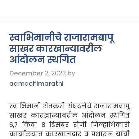
स्वाभिमानीचे राजारामबापू
साखर कारखान्यावरील
आंदोलन स्थगित
December 2, 2023
by
aamachimarathi
स्वाभिमानी शेतकरी संघटनेचे राजारामबापू
साखर कारखान्यावरील आंदोलन स्थगित
६,७ किंवा ८ डिसेंबर रोजी जिल्हाधिकारी
कार्यालयात कारखानदार व प्रशासन यांची