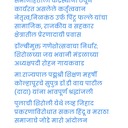
समाजहिताला केंद्रस्थानी ठेवून
कार्यरत असलेले कर्तृत्ववान
नेतृत्व,निळकंठ उर्फ पिंटू फल्ले यांचा
सामाजिक, राजकीय व सहकार
क्षेत्रातील प्रेरणादायी प्रवास
डॉल्बीमुक्त गणेशोत्सवाचा निर्धार;
शिरोळच्या जय भवानी मंडळाच्या
अध्यक्षपदी रोहन गायकवाड
मा.राज्यपाल पद्मश्री शिक्षण महर्षी
कोल्हापूरचे सुपुत्र डॉ.डी वाय पाटील
(दादा) यांना भावपूर्ण श्रद्धांजली
पुलाची शिरोली येथे लव्ह जिहाद
प्रकरणाविरोधात सकल हिंदू व मराठा
समाजाचे जोडे मारो आंदोलन