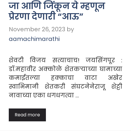
जा आणि जिंकून ये म्हणून
प्रेरणा देणारी “आऊ”
November 26, 2023
by
aamachimarathi
शेवटी विजय सत्याचाच! जयसिंगपूर :
डॉ.महावीर अक्कोळे शेतकऱ्याच्या घामाच्या
कमाईतल्या हक्काचा वाटा अखेर
स्वाभिमानी शेतकरी संघटनेनेराजू शेट्टी
नावाच्या एका धगधगत्या …
Read more