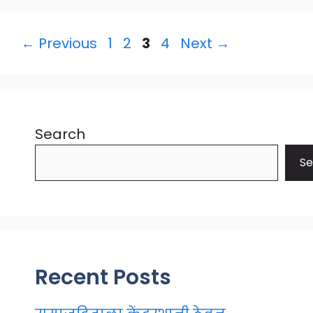
Page
Page
Page
Page
←
Previous
1
2
3
4
Next
→
Search
Se
Recent Posts