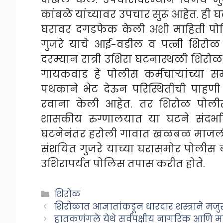
कांबळे यांच्यावर उपचार सुरू आहेत. ही घ
घरावर दगडफेक केली अशी माहिती पोल
गुजरे याचे आई-वडील व पत्नी शिरोळ 
दरम्यान रात्री उशिरा घटनास्थळी शिरो
गायकवाड हे पोलीस कर्मचाऱ्यांच्या स
पथकाने भेट देऊन परिस्थितीची पाहणी
रवाना केली आहेत. तर शिरोळ पोली
शासकीय रुग्णालयात या घटने संदर्भा
घटनेनंतर हरोली गावात खळबळ माजली आ
संशयित गुजरे याच्या घरासमोर पोलीस बं
उशिरापर्यंत पोलिस तपास करीत होते.
Categories
शिरोळ
शिरोळात आज्ञातांकडून धारदार शस्त्राने मजु
हातकणंगले येथे सर्वपक्षीय नागरिक आणि म