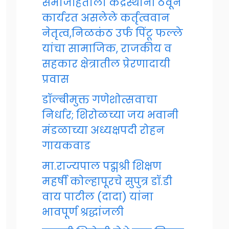
समाजहिताला केंद्रस्थानी ठेवून
कार्यरत असलेले कर्तृत्ववान
नेतृत्व,निळकंठ उर्फ पिंटू फल्ले
यांचा सामाजिक, राजकीय व
सहकार क्षेत्रातील प्रेरणादायी
प्रवास
डॉल्बीमुक्त गणेशोत्सवाचा
निर्धार; शिरोळच्या जय भवानी
मंडळाच्या अध्यक्षपदी रोहन
गायकवाड
मा.राज्यपाल पद्मश्री शिक्षण
महर्षी कोल्हापूरचे सुपुत्र डॉ.डी
वाय पाटील (दादा) यांना
भावपूर्ण श्रद्धांजली