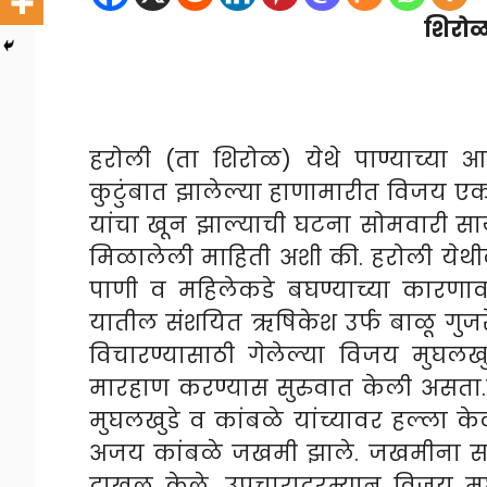
शिरोळ 
हरोली (ता शिरोळ) येथे पाण्याच्या 
कुटुंबात झालेल्या हाणामारीत विजय एकन
यांचा खून झाल्याची घटना सोमवारी स
मिळालेली माहिती अशी की. हरोली येथ
पाणी व महिलेकडे बघण्याच्या कारणाव
यातील संशयित ऋषिकेश उर्फ बाळू गुजर
विचारण्यासाठी गेलेल्या विजय मुघलख
मारहाण करण्यास सुरुवात केली असता.ग
मुघलखुडे व कांबळे यांच्यावर हल्ला के
अजय कांबळे जखमी झाले. जखमीना सां
दाखल केले. उपचारादरम्यान विजय मु