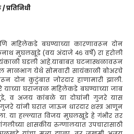
/ प्रतिनिधी
आणि महिलेकडे बघण्याच्या कारणावरून दोन
ाथ मुघलखूडे (वय अंदाजे ४६ वर्षे) रा हरोली
ायंकाळी घडली आहे.या
बाबत घटनास्थळावरून
ील माळभाग येथे सोमवारी सायंकाळी बोअरचे
रून दोन कुटुंबात जोरदार हाणामारी झाली.
े याच्या घराजवळ महिलेकडे बघण्याच्या जाब
ुडे, व अजय कांबळे या दोघांनी गुजरे यास
ुजरे यांनी घरात जाऊन धारदार शस्त्र आणून
ला. या हल्ल्यात विजय मुघलखूडे हे गंभीर तर
गलीच्या शासकीय रुग्णालयात उपचारासाठी
घलखुडे यांचा मृत्यू झाला. तर जखमी अजय