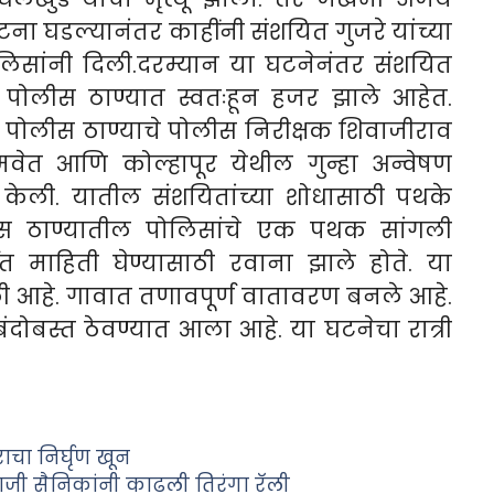
टना घडल्यानंतर काहींनी संशयित गुजरे यांच्या
िसांनी दिली.
दरम्यान या घटनेनंतर संशयित
पोलीस ठाण्यात स्वतःहून हजर झाले आहेत.
ळ पोलीस ठाण्याचे पोलीस निरीक्षक शिवाजीराव
मवेत आणि कोल्हापूर येथील गुन्हा अन्वेषण
 केली. यातील संशयितांच्या शोधासाठी पथके
स ठाण्यातील पोलिसांचे एक पथक सांगली
त माहिती घेण्यासाठी रवाना झाले होते.
या
हे. गावात तणावपूर्ण वातावरण बनले आहे.
दोबस्त ठेवण्यात आला आहे. या घटनेचा रात्री
राचा निर्घृण खून
ाजी सैनिकांनी काढली तिरंगा रॅली