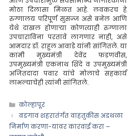
आणि उपचारांमुळे सर्वसामान्य नागरिकांना
मोठा दिलासा मिळत आहे. लवकरच हे
रुग्णालय परिपूर्ण सुसज्ज असे बनेल आणि
येथे दाखल होणार्‍या कोणत्याही रुग्णाला
उपचाराविना परतावे लागणार नाही, असे
आमदार डॉ. राहुल आवाडे यांनी सांगितले. या
कामी मुख्यमंत्री देवेंद्र फडणवीस,
उपमुख्यमंत्री एकनाथ शिंदे व उपमुख्यमंत्री
अजितदादा पवार यांचे मोलाचे सहकार्य
लाभल्याचेही त्यांनी सांगितले.
Categories
कोल्हापूर
वडगाव शहरातंर्गत वाहतुकीस अडथळा
निर्माण करणा-यावर कारवाई करा –