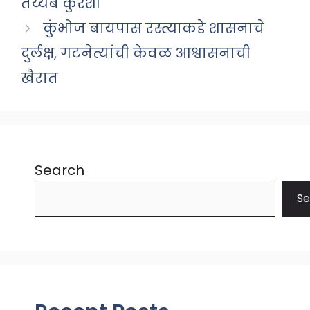
तय्यब कुरेशी
कुंभोज बायपास रस्त्याकडे शासनाचे
दुर्लक्ष, गटनेत्यांची केवळ आश्वासनाची
खैरात
Search
Se