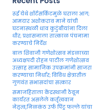
Recent Posts
रुई येथे शॉर्टसर्किटमुळे घराला आग;
आमदार अशोकराव माने यांची
घटनास्थळी धाव कुटुंबीयांना दिला
धीर; प्रशासनाला तात्काळ पंचनामा
करण्याचे निर्देश
बाल शिवाजी गणेशोत्सव मंडळाच्या
अध्यक्षपदी रोहन पाटील गणेशोत्सव
उत्साह सामाजिक उपक्रमांनी साजरा
करण्याचा निर्धार; विविध क्षेत्रातील
गुणवंत सभासदांचा सत्कार
समाजहिताला केंद्रस्थानी ठेवून
कार्यरत असलेले कर्तृत्ववान
नेतृत्व,निळकंठ उर्फ पिंटू फल्ले यांचा