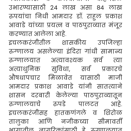
उभारण्यासाठी 24 लाख असा 84 लाख
रुपयांचा निधी आमदार डॉ. राहुल प्रकाश
आवाडे यांच्या प्रयत्न व पाठपुराव्यात मंजूर
करण्यात आलेला आहे.
इचलकरंजीतील शासकीय उपजिल्हा
रुग्णालय असलेल्या इंदिरा गांधी सामान्य
रुग्णालयात अत्यावश्यक सर्व त्या
अत्याधुनिक सुविधा, सर्व प्रकारचे
औषधापचार मिळावेत यासाठी माजी
आमदार प्रकाश आवाडे यांनी सातत्याने
शासन दरबारी केलेल्या पाठपुराव्यातून
रुग्णालयाचे रुपडे पालटत आहे.
इचलकरंजीसह हातकणंगले व शिरोळ
तालुका आणि नजीकच्या सीमावर्ती
भागातील नागरिकांसाठी हे रुग्णालयात