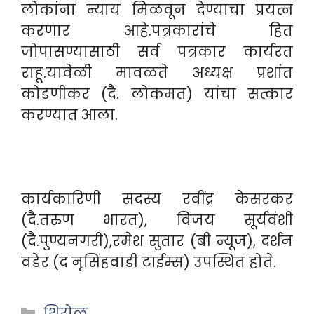
लोकांना न्याय मिळवून देण्याचा प्रयत्न
करणार आहे.पत्रकारांचे हित
जोपासण्यासाठी सर्व पत्रकार कार्यरत
राहू.यावेळी मावळते अध्यक्ष प्रशांत
कोडणीकर (दै. लोकमत) यांचा सत्कार
करण्यात आला.
कार्यकारिणी सदस्य रवींद्र केसरकर
(दै.तरुण भारत), विजय सूर्यवंशी
(दै.पुण्यनगरी),रमेश सुतार (बी न्यूज), दर्शन
वडेर (द नृसिंहवाडी टाईम्स) उपस्थित होते.
Categories
शिरोळ