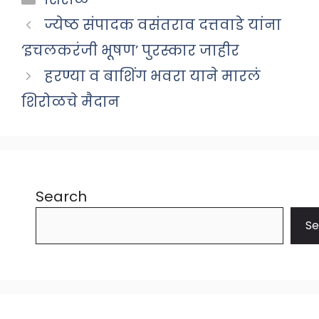
ज्येष्ठ संपादक वसंतराव दत्तवाडे यांना
‘इचलकरंजी भूषण’ पुरस्कार जाहीर
हरण्या व बाशिंग भवरा याने मारलं
शिरोळचे मैदान
Search
Se