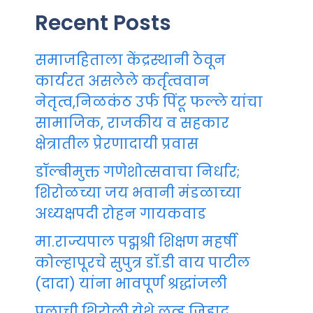
Recent Posts
समाजहिताला केंद्रस्थानी ठेवून
कार्यरत असलेले कर्तृत्ववान
नेतृत्व,निळकंठ उर्फ पिंटू फल्ले यांचा
सामाजिक, राजकीय व सहकार
क्षेत्रातील प्रेरणादायी प्रवास
डॉल्बीमुक्त गणेशोत्सवाचा निर्धार;
शिरोळच्या जय भवानी मंडळाच्या
अध्यक्षपदी रोहन गायकवाड
मा.राज्यपाल पद्मश्री शिक्षण महर्षी
कोल्हापूरचे सुपुत्र डॉ.डी वाय पाटील
(दादा) यांना भावपूर्ण श्रद्धांजली
पुलाची शिरोली येथे लव्ह जिहाद