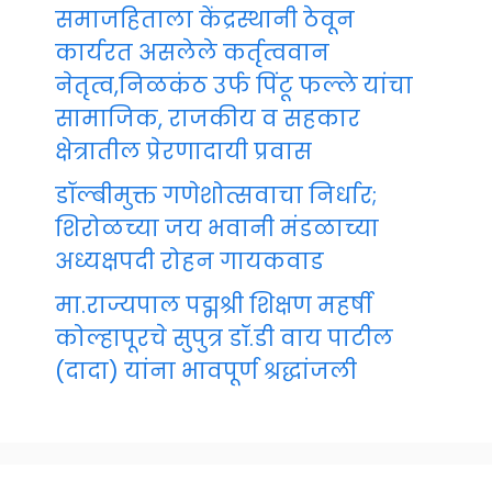
समाजहिताला केंद्रस्थानी ठेवून
कार्यरत असलेले कर्तृत्ववान
नेतृत्व,निळकंठ उर्फ पिंटू फल्ले यांचा
सामाजिक, राजकीय व सहकार
क्षेत्रातील प्रेरणादायी प्रवास
डॉल्बीमुक्त गणेशोत्सवाचा निर्धार;
शिरोळच्या जय भवानी मंडळाच्या
अध्यक्षपदी रोहन गायकवाड
मा.राज्यपाल पद्मश्री शिक्षण महर्षी
कोल्हापूरचे सुपुत्र डॉ.डी वाय पाटील
(दादा) यांना भावपूर्ण श्रद्धांजली