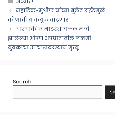
Categories
अध्यात्म
महाडिक-मुश्रीफ यांच्या बुलेट राईडमुळं
कोणाची धाकधूक वाढणार
चारचाकी व मोटरसायकल मध्ये
झालेल्या भीषण अपघातातील जखमी
युवकांचा उपचारादरम्यान मृत्यू
Search
Se