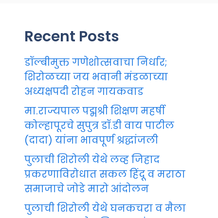
Recent Posts
डॉल्बीमुक्त गणेशोत्सवाचा निर्धार;
शिरोळच्या जय भवानी मंडळाच्या
अध्यक्षपदी रोहन गायकवाड
मा.राज्यपाल पद्मश्री शिक्षण महर्षी
कोल्हापूरचे सुपुत्र डॉ.डी वाय पाटील
(दादा) यांना भावपूर्ण श्रद्धांजली
पुलाची शिरोली येथे लव्ह जिहाद
प्रकरणाविरोधात सकल हिंदू व मराठा
समाजाचे जोडे मारो आंदोलन
पुलाची शिरोली येथे घनकचरा व मैला