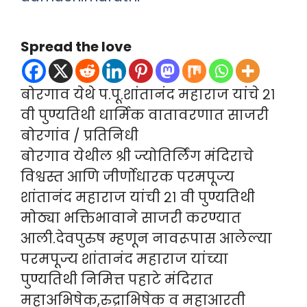
Spread the love
बोरगाव येथे प.पू.शांतानंद महाराज यांचे २१
वी पुण्यतिथी धार्मिक वातावरणात साजरी
बोरगांव / प्रतिनिधी
बोरगाव येथील श्री ज्योतिर्लिंग मंदिराचे
विश्वस्त आणि जीर्णोधारक परमपूज्य
शांतानंद महाराज यांची २१ वी पुण्यतिथी
मोठ्या भक्तिभावाने साजरी करण्यात
आली.देवपुरुष म्हणून नावरूपास आलेल्या
परमपूज्य शांतानंद महाराज यांच्या
पुण्यतिथी निमित्त पहाटे मंदिरात
महाअभिषेक,रुद्राभिषेक व महाआरती