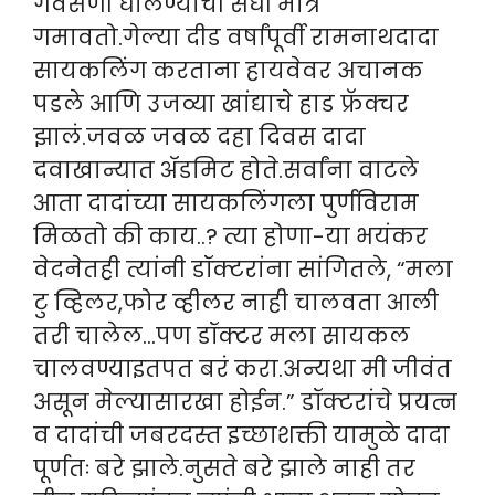
गवसणी घालण्याची संधी मात्र
गमावतो.गेल्या दीड वर्षांपूर्वी रामनाथदादा
सायकलिंग करताना हायवेवर अचानक
पडले आणि उजव्या खांद्याचे हाड फ्रॅक्चर
झालं.जवळ जवळ दहा दिवस दादा
दवाखान्यात ॲडमिट होते.सर्वांना वाटले
आता दादांच्या सायकलिंगला पुर्णविराम
मिळतो की काय..? त्या होणा-या भयंकर
वेदनेतही त्यांनी डॉक्टरांना सांगितले, “मला
टु व्हिलर,फोर व्हीलर नाही चालवता आली
तरी चालेल…पण डॉक्टर मला सायकल
चालवण्याइतपत बरं करा.अन्यथा मी जीवंत
असून मेल्यासारखा होईन.” डॉक्टरांचे प्रयत्न
व दादांची जबरदस्त इच्छाशक्ती यामुळे दादा
पूर्णतः बरे झाले.नुसते बरे झाले नाही तर