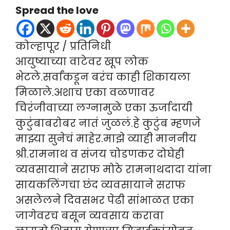
Spread the love
कोल्हापूर / प्रतिनिधी
आयुष्याच्या वाटेवर खूप लोक
भेटले.सर्वांकडून बरंच काही शिकायला
मिळाले.अशाच एका वळणावर
चिरंजीवाच्या लग्नामुळे एका ऊर्जादायी
कुटुंबाबरोबर नातं जुळलं.हे कुटुंब म्हणजे
माझ्या सुनेचं माहेर.माझे व्याही माननीय
श्री.रामनाथ व संजय चोडणकर दोघेही
व्यवसायाने सराफ मोठे रामनाथदादा यांना
सायकलिंगचा छंद व्यवसायाने सराफ
असलेलने दिवसभर पेढी सांभाळत एका
जागेवरच बसून व्यवसाय करावा