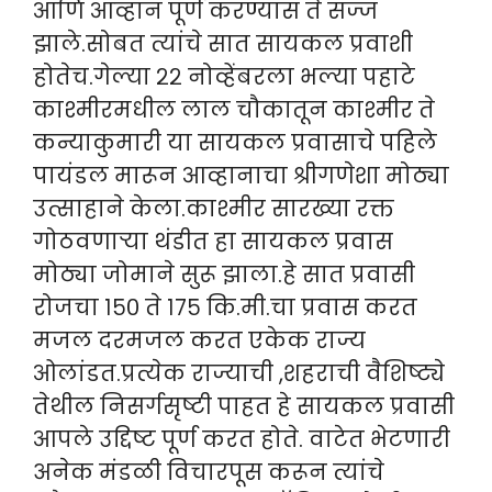
आणि आव्हान पूर्ण करण्यास ते सज्ज
झाले.सोबत त्यांचे सात सायकल प्रवाशी
होतेच.गेल्या २२ नोव्हेंबरला भल्या पहाटे
काश्मीरमधील लाल चौकातून काश्मीर ते
कन्याकुमारी या सायकल प्रवासाचे पहिले
पायंडल मारून आव्हानाचा श्रीगणेशा मोठ्या
उत्साहाने केला.काश्मीर सारख्या रक्त
गोठवणाऱ्या थंडीत हा सायकल प्रवास
मोठ्या जोमाने सुरू झाला.हे सात प्रवासी
रोजचा १५० ते १७५ कि.मी.चा प्रवास करत
मजल दरमजल करत एकेक राज्य
ओलांडत.प्रत्येक राज्याची ,शहराची वैशिष्ट्ये
तेथील निसर्गसृष्टी पाहत हे सायकल प्रवासी
आपले उद्दिष्ट पूर्ण करत होते. वाटेत भेटणारी
अनेक मंडळी विचारपूस करून त्यांचे