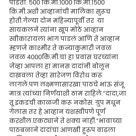
पाडतो. ५०० कि.मी.१००० कि.मी.१५००
कि.मी.अशी आव्हानांची मालिका सुरूच
होती.गेल्या दोन महिन्यापूर्वी तर या
सायकलने त्यांना खूप मोठे आव्हान
स्वीकारायला भाग पाडलं आणि ते आव्हान
म्हणजे काश्मीर ते कन्याकुमारी जवळ
जवळ ४०००कि.मी.चा हा प्रवास घरच्यांना
जेव्हा आपला हा मानस दादांनी बोलून
दाखवला तेव्हा सारेजण विरोध करू
लागले.पण लक्ष्मणासारखा पाठचे भाऊ संजू
मात्र त्यांच्या निर्णयाशी ठाम राहिले.”दादा,जा
तू इकडची काळजी करू नकोस. ग्रुप मधून
गेलास तर हे आव्हान यशस्वीपणे पूर्ण
करशील.एकट्याने ते शक्य नाही.”भावाच्या
पाठबळाने दादांचा आणखी हुरुप वाढला