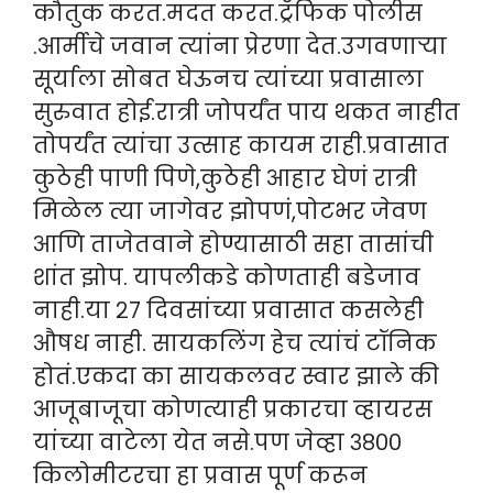
कौतुक करत.मदत करत.ट्रॅफिक पोलीस
.आर्मीचे जवान त्यांना प्रेरणा देत.उगवणाऱ्या
सूर्याला सोबत घेऊनच त्यांच्या प्रवासाला
सुरुवात होई.रात्री जोपर्यंत पाय थकत नाहीत
तोपर्यंत त्यांचा उत्साह कायम राही.प्रवासात
कुठेही पाणी पिणे,कुठेही आहार घेणं रात्री
मिळेल त्या जागेवर झोपणं,पोटभर जेवण
आणि ताजेतवाने होण्यासाठी सहा तासांची
शांत झोप. यापलीकडे कोणताही बडेजाव
नाही.या २७ दिवसांच्या प्रवासात कसलेही
औषध नाही. सायकलिंग हेच त्यांचं टॉनिक
होतं.एकदा का सायकलवर स्वार झाले की
आजूबाजूचा कोणत्याही प्रकारचा व्हायरस
यांच्या वाटेला येत नसे.पण जेव्हा ३८००
किलोमीटरचा हा प्रवास पूर्ण करून