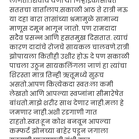
लागतो.शिवाय येणाऱ्या गिऱ्हाईकांसोबत
सततचा वार्तालाप.सकाळी आठ ते रात्री नऊ
या दहा बारा तासांच्या श्रमामुळे सामान्य
माणूस दमून भागून जातो. पण रामदादा
सदैव प्रसन्न आणि हसतमुख दिसतात. त्याचं
कारण दादांचे रोजचे सायकल चालवणे.रात्री
झोपायला कितीही उशीर होऊ दे पण सकाळी
पाचला उठून सायकलिंगला जाणं हा त्यांचा
शिरस्ता मात्र तिन्ही ऋतूमध्ये सुरूच
असतो.आपण कित्येकदा स्वतःला कमी
लेखतो आणि आपल्या स्वप्नांना सीमारेषेत
बांधतो.माझे शरीर साथ देणार नाही.मला हे
जमणार नाही.अशी रडगाणी गात
राहतो.स्वतःहून कोश बनवून आपल्या
कम्फर्ट झोनच्या बाहेर पडून जगाला