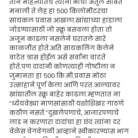
तीन महिन्यांतच त्यांनी भाचा अतुल सोबत
मनाली ते लेह हा ५०० किलोमीटरचा
सायकल प्रवास आखला.खांद्याच्या हाडाला
जोडण्यासाठी जो स्क्रू बसवला होता तो
अजून काढला नसलेने घरातले सारे
काळजीत होते.अति सायकलिंग केलेने
वाटेत त्रास होईल असे सर्वांना वाटते
होते.पण दादांनी कोणत्याही गोष्टीला न
जुमानता हा ५०० कि.मी.प्रवास मोठा
उत्साहाने पूर्ण केला आणि परत आल्यावर
खांद्यातील स्क्रू बाहेर काढला.म्हणतात ना
“ध्येयवेड्या माणसांसाठी यशोशिखर गाठणे
कठीण नसते.”दुखलेपणाचे, आजारपणाचे
लाड न करणारा दादांचा हा छंद त्यांना दर
वेळेस वेगवेगळी आव्हाने स्वीकारण्यास भाग