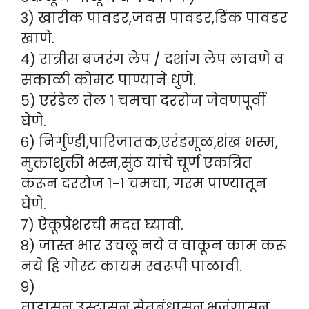
३) खारीक पावडर,जवस पावडर,डिंक पावडर
खाणे.
४) रात्रीस बजरंग लेप / दशांग लेप लावणे व
सकाळी कोमट पाण्याने धुणे.
५) एरंडेल तेल १ चमचा दररोज जेवणपूर्वी
घेणे.
६) निर्गुण्डी,पारिजातक,एरंडमूळ,शंख भस्म,
मुक्ताशुक्ती भस्म,सुंठ यांचे चूर्ण एकत्रित
करून दररोज १-१ चमचा, गरम पाण्यातून
घेणे.
७) ऐकूप्रेशरची मदत घ्यावी.
८) जास्त भार उचलू नये व वाकून काम करू
नये हि गोस्ट कायम स्वरूपी पाळावी.
९)
ताडासन,उस्ट्रासन,सेतूबंधासन,भूजंगासन,