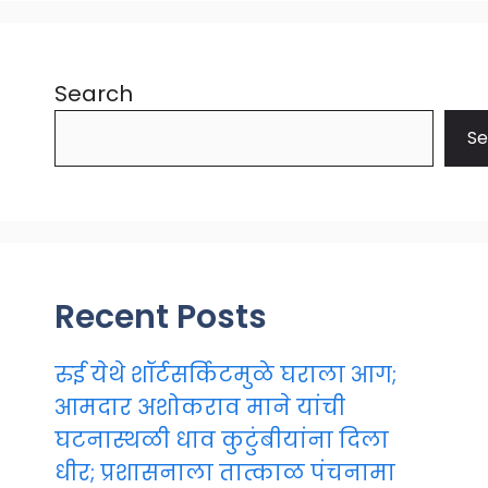
Search
Se
Recent Posts
रुई येथे शॉर्टसर्किटमुळे घराला आग;
आमदार अशोकराव माने यांची
घटनास्थळी धाव कुटुंबीयांना दिला
धीर; प्रशासनाला तात्काळ पंचनामा