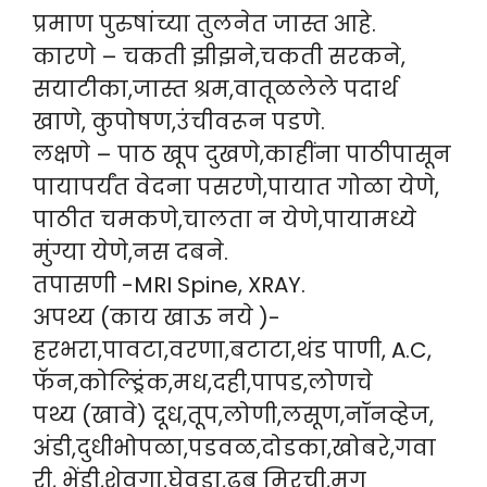
प्रमाण पुरुषांच्या तुलनेत जास्त आहे.
कारणे – चकती झीझने,चकती सरकने,
सयाटीका,जास्त श्रम,वातूळलेले पदार्थ
खाणे, कुपोषण,उंचीवरून पडणे.
लक्षणे – पाठ खूप दुखणे,काहींना पाठीपासून
पायापर्यंत वेदना पसरणे,पायात गोळा येणे,
पाठीत चमकणे,चालता न येणे,पायामध्ये
मुंग्या येणे,नस दबने.
तपासणी -MRI Spine, XRAY.
अपथ्य (काय खाऊ नये )-
हरभरा,पावटा,वरणा,बटाटा,थंड पाणी, A.C,
फॅन,कोल्ड्रिंक,मध,दही,पापड,लोणचे
पथ्य (खावे) दूध,तूप,लोणी,लसूण,नॉनव्हेज,
अंडी,दुधीभोपळा,पडवळ,दोडका,खोबरे,गवा
री, भेंडी,शेवगा,घेवडा,ढबू मिरची,मूग