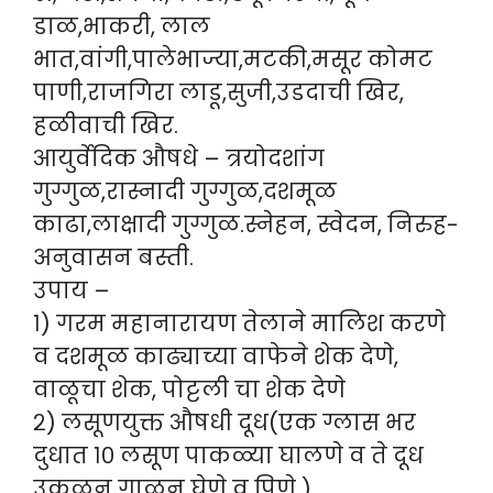
डाळ,भाकरी, लाल
भात,वांगी,पालेभाज्या,मटकी,मसूर कोमट
पाणी,राजगिरा लाडू,सुजी,उडदाची खिर,
हळीवाची खिर.
आयुर्वेदिक औषधे – त्रयोदशांग
गुग्गुळ,रास्नादी गुग्गुळ,दशमूळ
काढा,लाक्षादी गुग्गुळ.स्नेहन, स्वेदन, निरुह-
अनुवासन बस्ती.
उपाय –
१) गरम महानारायण तेलाने मालिश करणे
व दशमूळ काढ्याच्या वाफेने शेक देणे,
वाळूचा शेक, पोट्टली चा शेक देणे
२) लसूणयुक्त औषधी दूध(एक ग्लास भर
दुधात १० लसूण पाकळ्या घालणे व ते दूध
उकळून गाळून घेणे व पिणे )