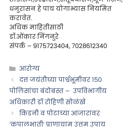
धनुरासन हे पाच योगाभ्यास नियमित
करावेत.
अधिक माहितीसाठी
डॉ.ओंकार निंगनुरे
संपर्क – 9175723404, 7028612340
Categories
आरोग्य
दत्त जयंतीच्या पार्श्वभूमीवर १५०
पोलिसांचा बंदोबस्त – उपविभागीय
अधिकारी डॉ रोहिणी सोळंखे
किडनी व पोटाच्या आजारावर
‘कपालभाती’ प्राणायाम उत्तम उपाय