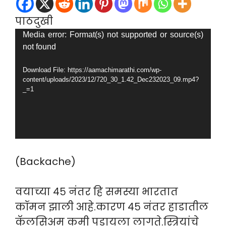
पाठदुखी
Video
Media error: Format(s) not supported or source(s)
not found
Player
Download File: https://aamachimarathi.com/wp-
content/uploads/2023/12/720_30_1.42_Dec232023_09.mp4?
_=1
(Backache)
वयाच्या ४५ नंतर हि समस्या भारतात
कॉमन झाली आहे.कारण ४५ नंतर हाडातील
कॅलसिअम कमी पडायला लागते.स्त्रियांचे