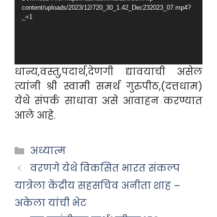
content/uploads/2023/12/720_30_1.42_Dec232023_07.mp4?
_=1
धान्य,वस्तु,पदार्थ,देणगी द्यावयाची असेल
त्यांनी श्री स्वामी समर्थ गुरुपीठ,(दत्तधाम)
येथे संपर्क साधावा असे आवाहन करण्यात
आले आहे.
Categories
अध्यात्म
वरणगे येथे विकसित भारत संकल्प
यात्रेला केंद्रीय सहसचिव अनीता शाह –
अकेला यांची भेट