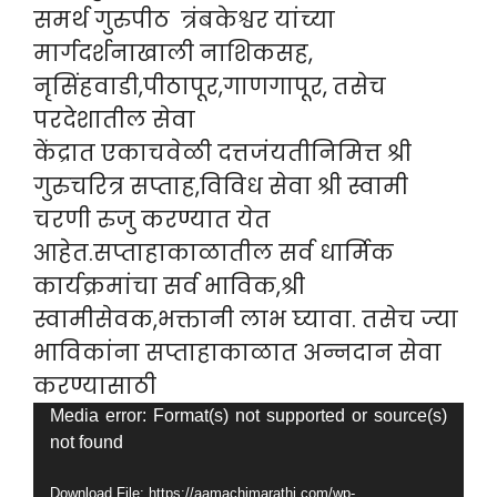
समर्थ गुरुपीठ त्रंबकेश्वर यांच्या
मार्गदर्शनाखाली नाशिकसह,
नृसिंहवाडी,पीठापूर,गा
णगापूर, तसेच
परदेशातील सेवा
केंद्रात एकाचवेळी दत्तजंयतीनिमित्त श्री
गुरुचरित्र सप्ताह,विविध सेवा श्री स्वामी
चरणी रुजु करण्यात येत
आहेत.सप्ताहाकाळातील सर्व धार्मिक
कार्यक्रमांचा सर्व भाविक,श्री
स्वामीसेवक,भक्तानी लाभ घ्यावा. तसेच ज्या
भाविकांना सप्ताहाकाळात अन्नदान सेवा
करण्यासाठी
Video
Media error: Format(s) not supported or source(s)
not found
Player
Download File: https://aamachimarathi.com/wp-