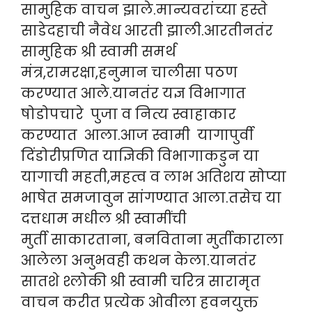
सामुहिक वाचन झाले.मान्यवरांच्या हस्ते
साडेदहाची नैवेध आरती झाली.आरतीनतंर
सामुहिक श्री स्वामी समर्थ
मंत्र,रामरक्षा,हनुमान चालीसा पठण
करण्यात आले.यानतंर यज्ञ विभागात
षोडोपचारे पुजा व नित्य स्वाहाकार
करण्यात आला.आज स्वामी यागापुर्वी
दिंडोरीप्रणित याज्ञिकी विभागाकडुन या
यागाची महती,महत्व व लाभ अतिशय सोप्या
भाषेत समजावुन सांगण्यात आला.तसेच या
दत्तधाम मधील श्री स्वामींची
मुर्ती साकारताना, बनविताना मुर्तीकाराला
आलेला अनुभवही कथन केला.यानतंर
सातशे श्लोकी श्री स्वामी चरित्र सारामृत
वाचन करीत प्रत्येक ओवीला हवनयुक्त