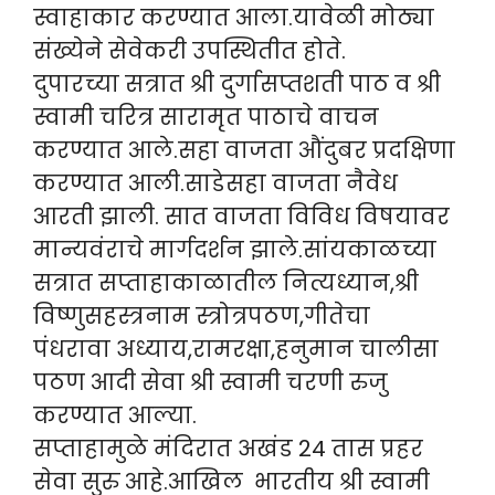
स्वाहाकार करण्यात आला.यावेळी मोठ्या
संख्येने सेवेकरी उपस्थितीत होते.
दुपारच्या सत्रात श्री दुर्गासप्तशती पाठ व श्री
स्वामी चरित्र सारामृत पाठाचे वाचन
करण्यात आले.सहा वाजता औंदुबर प्रदक्षिणा
करण्यात आली.साडेसहा वाजता नैवेध
आरती झाली. सात वाजता विविध विषयावर
मान्यवंराचे मार्गदर्शन झाले.सांयकाळच्या
सत्रात सप्ताहाकाळातील नित्यध्यान,श्री
विष्णुसहस्त्रनाम स्त्रोत्रपठण,गीतेचा
पंधरावा अध्याय,रामरक्षा,हनुमान चालीसा
पठण आदी सेवा श्री स्वामी चरणी रुजु
करण्यात आल्या.
सप्ताहामुळे मंदिरात अखंड 24 तास प्रहर
सेवा सुरु आहे.आखिल भारतीय श्री स्वामी