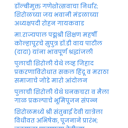
डॉल्बीमुक्त गणेशोत्सवाचा निर्धार;
शिरोळच्या जय भवानी मंडळाच्या
अध्यक्षपदी रोहन गायकवाड
मा.राज्यपाल पद्मश्री शिक्षण महर्षी
कोल्हापूरचे सुपुत्र डॉ.डी वाय पाटील
(दादा) यांना भावपूर्ण श्रद्धांजली
पुलाची शिरोली येथे लव्ह जिहाद
प्रकरणाविरोधात सकल हिंदू व मराठा
समाजाचे जोडे मारो आंदोलन
पुलाची शिरोली येथे घनकचरा व मैला
गाळ प्रकल्पाचे भूमिपूजन संपन्न
शिरोळमध्ये श्री संतुबाई देवी यात्रेला
विधीवत अभिषेक, पूजनाने प्रारंभ;