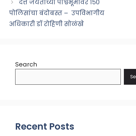
दत्त जयंतीच्या पार्श्वभूमीवर १५०
पोलिसांचा बंदोबस्त – उपविभागीय
अधिकारी डॉ रोहिणी सोळंखे
Search
Se
Recent Posts