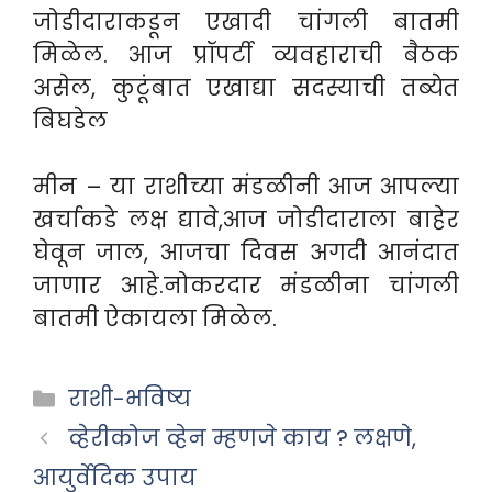
जोडीदाराकडून एखादी चांगली बातमी
मिळेल. आज प्रॉपर्टी व्यवहाराची बैठक
असेल, कुटूंबात एखाद्या सदस्याची तब्येत
बिघडेल
मीन – या राशीच्या मंडळीनी आज आपल्या
खर्चाकडे लक्ष द्यावे,आज जोडीदाराला बाहेर
घेवून जाल, आजचा दिवस अगदी आनंदात
जाणार आहे.नोकरदार मंडळीना चांगली
बातमी ऐकायला मिळेल.
Categories
राशी-भविष्य
व्हेरीकोज व्हेन म्हणजे काय ? लक्षणे,
आयुर्वेदिक उपाय