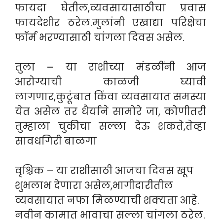
फायदा घेतील,व्यवसायासाठीचा प्रवास
फायदेशीर ठरेल.मुलांनी एखाद्या परिक्षेचा
फॉर्म भरण्यासाठी चांगला दिवस असेल.
तुला – या राशीच्या मंडळींनी आज
आरोग्याची काळजी घ्यावी
लागणार,कुटूंबात किंवा व्यवसायात समस्या
येत असेल तर धैर्याने सामोरे जा, कोणीतरी
तुम्हाला चुकीचा सल्ला देऊ शकते,तेव्हा
सावधगिरी बाळगा
​वृश्चिक – या राशीसाठी आजचा दिवस खूप
शुभलाभ देणारा असेल,भागीदारीतील
व्यवसायात नफा मिळण्याची शक्यता आहे.
नवीन कामात भावाचा सल्ला चांगला ठरेल.