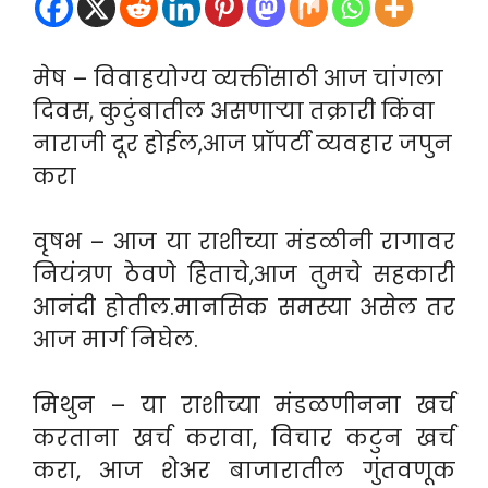
मेष – विवाहयोग्य व्यक्तींसाठी आज चांगला
दिवस, कुटुंबातील असणाऱ्या तक्रारी किंवा
नाराजी दूर होईल,आज प्रॉपर्टी व्यवहार जपुन
करा
वृषभ – आज या राशीच्या मंडळीनी रागावर
नियंत्रण ठेवणे हिताचे,आज तुमचे सहकारी
आनंदी होतील.मानसिक समस्या असेल तर
आज मार्ग निघेल.
मिथुन – या राशीच्या मंडळणीनना खर्च
करताना खर्च करावा, विचार कटुन खर्च
करा, आज शेअर बाजारातील गुंतवणूक