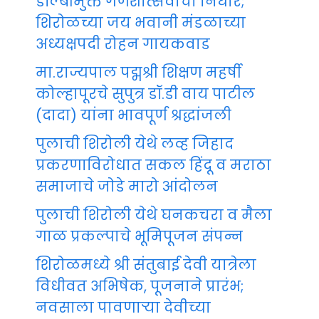
डॉल्बीमुक्त गणेशोत्सवाचा निर्धार;
शिरोळच्या जय भवानी मंडळाच्या
अध्यक्षपदी रोहन गायकवाड
मा.राज्यपाल पद्मश्री शिक्षण महर्षी
कोल्हापूरचे सुपुत्र डॉ.डी वाय पाटील
(दादा) यांना भावपूर्ण श्रद्धांजली
पुलाची शिरोली येथे लव्ह जिहाद
प्रकरणाविरोधात सकल हिंदू व मराठा
समाजाचे जोडे मारो आंदोलन
पुलाची शिरोली येथे घनकचरा व मैला
गाळ प्रकल्पाचे भूमिपूजन संपन्न
शिरोळमध्ये श्री संतुबाई देवी यात्रेला
विधीवत अभिषेक, पूजनाने प्रारंभ;
नवसाला पावणाऱ्या देवीच्या