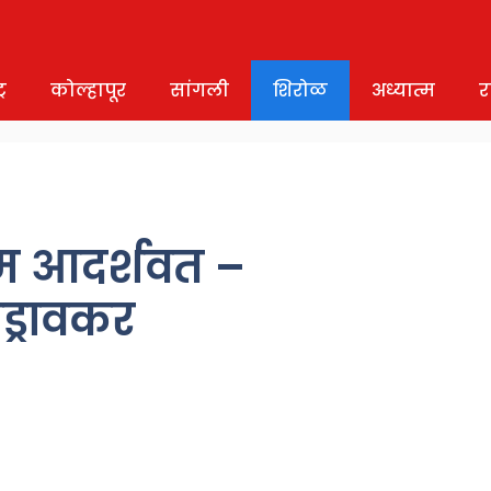
र
कोल्हापूर
सांगली
शिरोळ
अध्यात्म
र
ाम आदर्शवत –
यड्रावकर