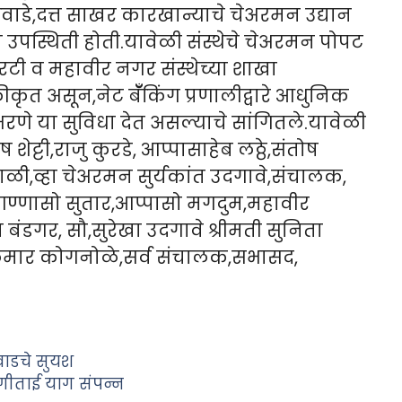
ाडे,दत्त साखर कारखान्याचे चेअरमन उद्यान
ख उपस्थिती होती.यावेळी संस्थेचे चेअरमन पोपट
िरटी व महावीर नगर संस्थेच्या शाखा
कृत असून,नेट बॅँकिंग प्रणालीद्वारे आधुनिक
रणे या सुविधा देत असल्याचे सांगितले.यावेळी
ट्टी,राजु कुरडे, आप्पासाहेब लठ्ठे,संतोष
ाळी,व्हा चेअरमन सुर्यकांत उदगावे,संचालक,
आण्णासो सुतार,आप्पासो मगदुम,महावीर
 बंडगर, सौ,सुरेखा उदगावे श्रीमती सुनिता
ुमार कोगनोळे,सर्व संचालक,सभासद,
रवाडचे सुयश
ी गीताई याग संपन्न