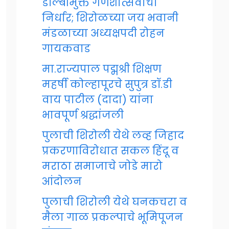
डॉल्बीमुक्त गणेशोत्सवाचा
निर्धार; शिरोळच्या जय भवानी
मंडळाच्या अध्यक्षपदी रोहन
गायकवाड
मा.राज्यपाल पद्मश्री शिक्षण
महर्षी कोल्हापूरचे सुपुत्र डॉ.डी
वाय पाटील (दादा) यांना
भावपूर्ण श्रद्धांजली
पुलाची शिरोली येथे लव्ह जिहाद
प्रकरणाविरोधात सकल हिंदू व
मराठा समाजाचे जोडे मारो
आंदोलन
पुलाची शिरोली येथे घनकचरा व
मैला गाळ प्रकल्पाचे भूमिपूजन