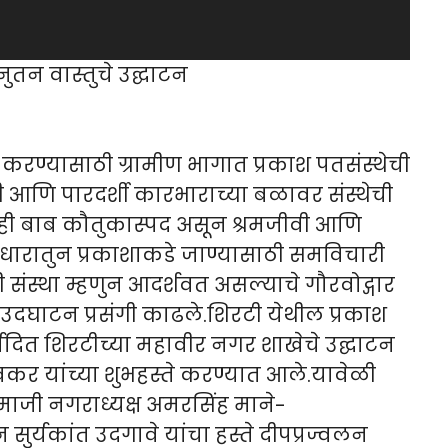
नुतन वास्तुचे उद्घाटन
ण करण्यासाठी ग्रामीण भागात प्रकाश पतसंस्थेची
ी आणि पारदर्शी कारभाराच्या बळावर संस्थेची
.ही बाब कौतुकास्पद असून श्रमजीवी आणि
ंधारातुन प्रकाशाकडे जाण्यासाठी समविचारी
ी संस्था म्हणुन आदर्शवत असल्याचे गौरवोद्गार
ी उदघाटन प्रसंगी काढले.शिरटी येथील प्रकाश
यादित शिरटीच्या महावीर नगर शाखेचे उद्घाटन
रावकर यांच्या शुभहस्ते करण्यात आले.यावेळी
माजी नगराध्यक्ष अमरसिंह माने-
ुर्यकांत उदगावे यांचा हस्ते दीपप्रज्वलन