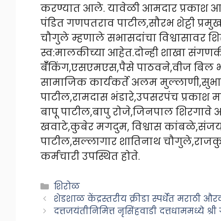
करण्यात आले. यावेळी आमदार प्रकाश आव
पंडित गणपतराव पाटील,सौरभ शेट्टी प्रमु
चौगुले म्हणाले सभासदांचा विश्वासावर श
स्व:मालकीच्या आहेत.दोन्ही शाखा संगणकी
बॅँकिंग,एसएमएस,पैसे पाठवने,वीज बिल भ
सामाजिक कार्यकर्ते अलम मुल्लाणी,सुभाष शे
पाटील,रामदास भंडारे,उपसरपंच प्रकाश म
बापू पाटील,बापु रोजे,जिनपाल शिरगावे 
खवाटे,कुबेर मगदुम, विश्वास कांबळे,संजय
पाटील,सल्लागार शातिनाथ चौगुले,राजक
कर्मचारी उपस्थित होते.
Categories
शिरोळ
शेडशाळ केंद्रस्तरीय क्रीडा स्पर्धेत मराठी औ
दत्तजयंतीनिमित्त नृसिंहवाडी दत्तधाममध्ये श्र