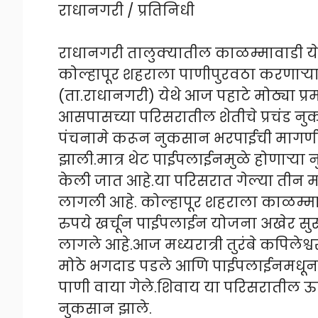
राधानगरी / प्रतिनिधी
राधानगरी तालुक्यातील काळम्मावाडी य
कोल्हापूर शहराला पाणीपुरवठा करणाऱ्या
(ता.राधानगरी) येथे आज पहाटे मोठ्या 
आसपासच्या परिसरातील शेतीचे प्रचंड नु
पंचनामे करून नुकसान भरपाईची मागणी
झाली.मात्र थेट पाईपलाईनमुळे होणाऱ्
केली जात आहे.या परिसरात गेल्या तीन 
लागली आहे. कोल्हापूर शहराला काळम्मा
रुपये खर्चून पाईपलाईन योजना अखेर सुर
लागले आहे.आज मध्यरात्री तुरंबे कपिलेश्
मोठे भगदाड पडले आणि पाईपलाईनमधून 
पाणी वाया गेले.शिवाय या परिसरातील ऊस
नुकसान झाले.