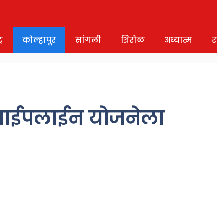
र
कोल्हापूर
सांगली
शिरोळ
अध्यात्म
र
ट पाईपलाईन योजनेला