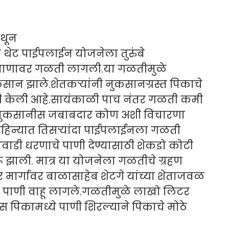
ेथून
 थेट पाईपलाईन योजनेला तुरुंबे
प्रमाणावर गळती लागली.या गळतीमुळे
कसान झाले.शेतकऱ्यांनी नुकसानग्रस्त पिकाचे
 केली आहे.सायंकाळी पाच नंतर गळती कमी
या नुकसानीस जबाबदार कोण अशी विचारणा
महिन्यात तिसऱ्यांदा पाईपलाईनला गळती
वाडी धरणाचे पाणी देण्यासाठी शेकडो कोटी
ू झाली. मात्र या योजनेला गळतीचे ग्रहण
वर मार्गावर बाळासाहेब शेटगे यांच्या शेताजवळ
पाणी वाहू लागले.गळतीमुळे लाखो लिटर
 पिकामध्ये पाणी शिरल्याने पिकाचे मोठे