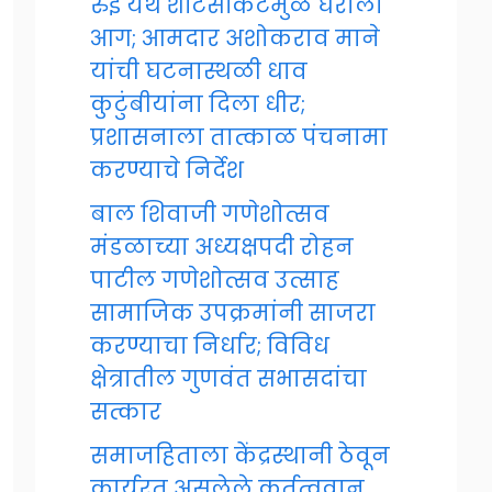
रुई येथे शॉर्टसर्किटमुळे घराला
आग; आमदार अशोकराव माने
यांची घटनास्थळी धाव
कुटुंबीयांना दिला धीर;
प्रशासनाला तात्काळ पंचनामा
करण्याचे निर्देश
बाल शिवाजी गणेशोत्सव
मंडळाच्या अध्यक्षपदी रोहन
पाटील गणेशोत्सव उत्साह
सामाजिक उपक्रमांनी साजरा
करण्याचा निर्धार; विविध
क्षेत्रातील गुणवंत सभासदांचा
सत्कार
समाजहिताला केंद्रस्थानी ठेवून
कार्यरत असलेले कर्तृत्ववान