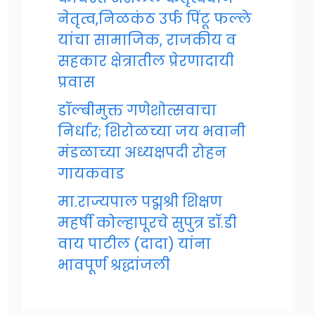
नेतृत्व,निळकंठ उर्फ पिंटू फल्ले
यांचा सामाजिक, राजकीय व
सहकार क्षेत्रातील प्रेरणादायी
प्रवास
डॉल्बीमुक्त गणेशोत्सवाचा
निर्धार; शिरोळच्या जय भवानी
मंडळाच्या अध्यक्षपदी रोहन
गायकवाड
मा.राज्यपाल पद्मश्री शिक्षण
महर्षी कोल्हापूरचे सुपुत्र डॉ.डी
वाय पाटील (दादा) यांना
भावपूर्ण श्रद्धांजली