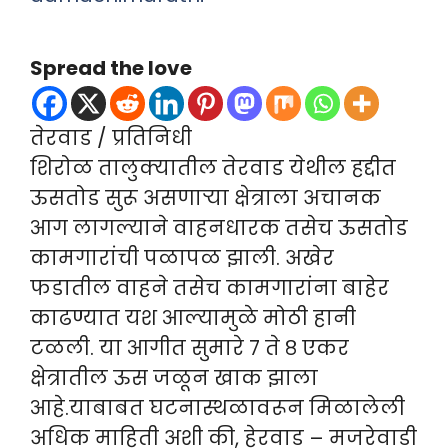
Spread the love
तेरवाड / प्रतिनिधी
शिरोळ तालुक्यातील तेरवाड येथील हद्दीत
ऊसतोड सुरू असणाऱ्या क्षेत्राला अचानक
आग लागल्याने वाहनधारक तसेच ऊसतोड
कामगारांची पळापळ झाली. अखेर
फडातील वाहने तसेच कामगारांना बाहेर
काढण्यात यश आल्यामुळे मोठी हानी
टळली. या आगीत सुमारे ७ ते ८ एकर
क्षेत्रातील ऊस जळून खाक झाला
आहे.याबाबत घटनास्थळावरून मिळालेली
अधिक माहिती अशी की, हेरवाड – मजरेवाडी